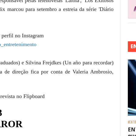
sponsável pelas telenovelas 'Lalola', 'Los Exitosos
lix marcou para setembro a estreia da série 'Diário
 perfil no Instagram
_entretenimento
E
duados) e Silvina Frejdkes (
Un año para recordar
)
ra de direção fica por conta de
Valeria Ambrosio
,
 revista no Flipboard
#ENTR
EN
que