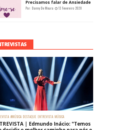
Precisamos falar de Ansiedade
Por:
Danny De Moura
13 Fevereiro 2020
NTREVISTAS
EVISTA
#MÚSICA
DESTAQUE
ENTREVISTA
MÚSICA
TREVISTA | Edmundo Inácio: "Temos
 decidir o melhor caminho para nós e