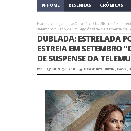
HOME
RESENHAS
CRÔNICAS
Home
#LançamentosDaNetflix
,
#Netflix
,
netflix
,
recen
setembro "Diário de um Gigolô" série de suspense da 
DUBLADA: ESTRELADA PO
ESTREIA EM SETEMBRO "D
DE SUSPENSE DA TELEM
Por:
Hiago Júnior
11:47:00
#LançamentosDaNetflix
,
#Netflix
,
N