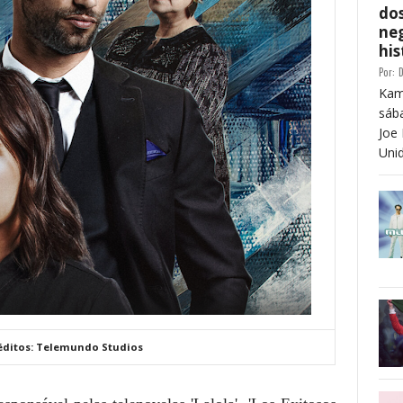
dos
neg
his
Por:
D
Kam
sáb
Joe 
Unid
réditos: Telemundo Studios