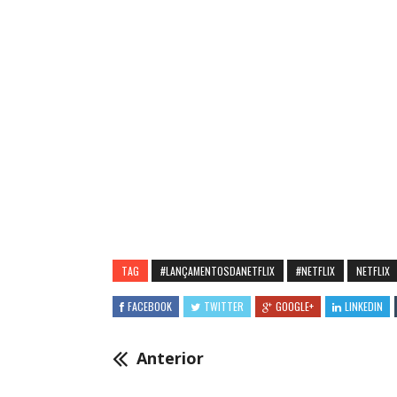
TAG
#LANÇAMENTOSDANETFLIX
#NETFLIX
NETFLIX
FACEBOOK
TWITTER
GOOGLE+
LINKEDIN
Anterior