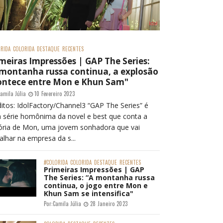
RIDA
COLORIDA
DESTAQUE
RECENTES
meiras Impressões | GAP The Series:
 montanha russa continua, a explosão
ontece entre Mon e Khun Sam"
amila Júlia
10 Fevereiro 2023
itos: IdolFactory/Channel3 “GAP The Series” é
 série homônima da novel e best que conta a
tória de Mon, uma jovem sonhadora que vai
alhar na empresa da s...
#COLORIDA
COLORIDA
DESTAQUE
RECENTES
Primeiras Impressões | GAP
The Series: “A montanha russa
continua, o jogo entre Mon e
Khun Sam se intensifica"
Por:
Camila Júlia
28 Janeiro 2023