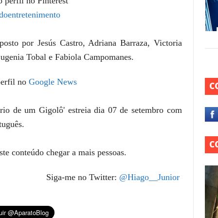
 perfil no Pinterest
doentretenimento
osto por Jesús Castro, Adriana Barraza, Victoria
Eugenia Tobal e Fabiola Campomanes.
erfil no
Google News
C
io de um Gigolô' estreia dia 07 de setembro com
rtuguês.
C
este conteúdo chegar a mais pessoas.
Siga-me no Twitter:
@Hiago__Junior