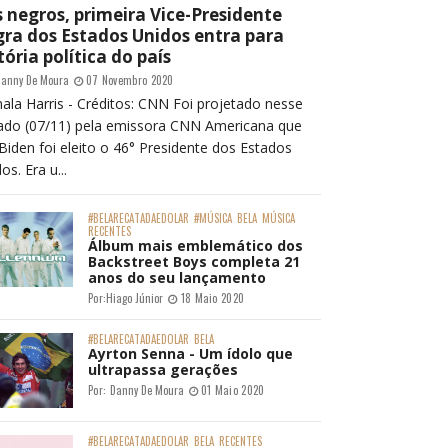
 negros, primeira Vice-Presidente
ra dos Estados Unidos entra para
tória política do país
anny De Moura
07 Novembro 2020
ala Harris - Créditos: CNN Foi projetado nesse
ado (07/11) pela emissora CNN Americana que
Biden foi eleito o 46° Presidente dos Estados
os. Era u...
#BELARECATADAEDOLAR
#MÚSICA
BELA
MÚSICA
RECENTES
Álbum mais emblemático dos
Backstreet Boys completa 21
anos do seu lançamento
Por:
Hiago Júnior
18 Maio 2020
#BELARECATADAEDOLAR
BELA
Ayrton Senna - Um ídolo que
ultrapassa gerações
Por:
Danny De Moura
01 Maio 2020
#BELARECATADAEDOLAR
BELA
RECENTES