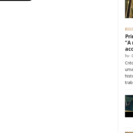
#COLO
Pri
“A
ac
Por:
C
Créd
uma
his
trab