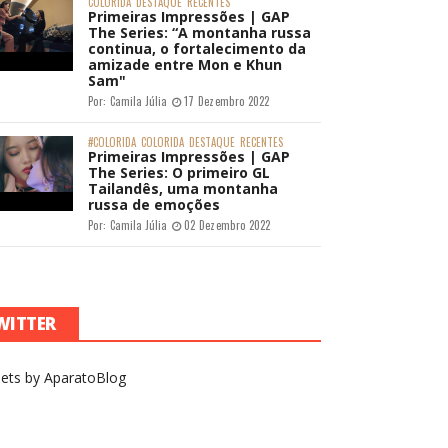
COLORIDA
DESTAQUE
RECENTES
Primeiras Impressões | GAP
The Series: “A montanha russa
continua, o fortalecimento da
amizade entre Mon e Khun
Sam"
Por:
Camila Júlia
17 Dezembro 2022
#COLORIDA
COLORIDA
DESTAQUE
RECENTES
Primeiras Impressões | GAP
The Series: O primeiro GL
Tailandês, uma montanha
russa de emoções
Por:
Camila Júlia
02 Dezembro 2022
WITTER
ets by AparatoBlog