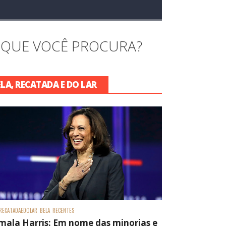
 QUE VOCÊ PROCURA?
ELA, RECATADA E DO LAR
RECATADAEDOLAR
BELA
RECENTES
mala Harris: Em nome das minorias e