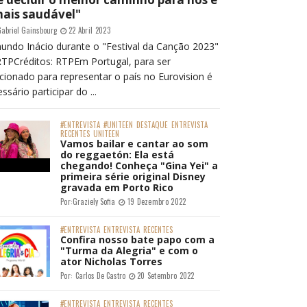
mais saudável"
abriel Gainsbourg
22 Abril 2023
undo Inácio durante o "Festival da Canção 2023"
RTPCréditos: RTPEm Portugal, para ser
cionado para representar o país no Eurovision é
ssário participar do ...
#ENTREVISTA
#UNITEEN
DESTAQUE
ENTREVISTA
RECENTES
UNITEEN
Vamos bailar e cantar ao som
do reggaetón: Ela está
chegando! Conheça "Gina Yei" a
primeira série original Disney
gravada em Porto Rico
Por:
Graziely Sofia
19 Dezembro 2022
#ENTREVISTA
ENTREVISTA
RECENTES
Confira nosso bate papo com a
"Turma da Alegria" e com o
ator Nicholas Torres
Por:
Carlos De Castro
20 Setembro 2022
#ENTREVISTA
ENTREVISTA
RECENTES