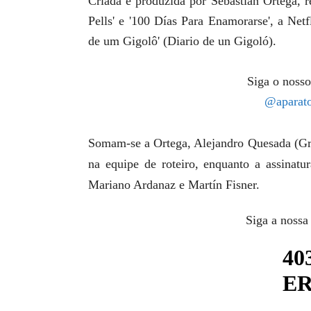
Criada e produzida por Sebastián Ortega, re
Pells' e '100 Días Para Enamorarse', a Netf
de um Gigolô' (Diario de un Gigoló).
Siga o nosso
@aparato
Somam-se a Ortega, Alejandro Quesada (Gra
na equipe de roteiro, enquanto a assinatu
Mariano Ardanaz
e Martín Fisner.
Siga a nossa