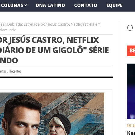
COLUNAS
DNA LATINO
CONTATO
EQUIPE
tes
Dublada: Estrelada por Jesús Castro, Netflix estreia em
O
Telemundo
R JESÚS CASTRO, NETFLIX
IÁRIO DE UM GIGOLÔ" SÉRIE
B
UNDO
etflix
,
Recentes
#BELA
Ka