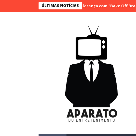
SBT conquista a vice liderança com "Bake Off Brasil" e "SBT
ÚLTIMAS NOTÍCIAS