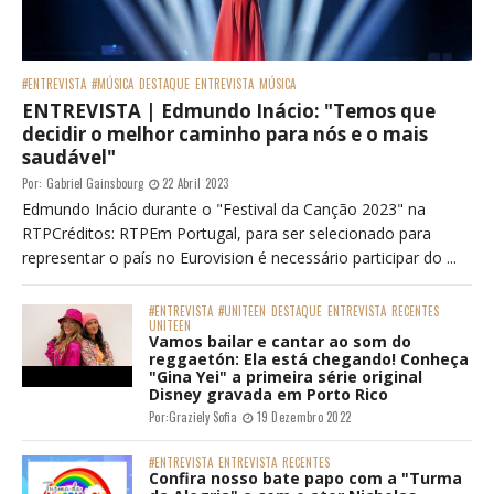
#ENTREVISTA
#MÚSICA
DESTAQUE
ENTREVISTA
MÚSICA
ENTREVISTA | Edmundo Inácio: "Temos que
decidir o melhor caminho para nós e o mais
saudável"
Por:
Gabriel Gainsbourg
22 Abril 2023
Edmundo Inácio durante o "Festival da Canção 2023" na
RTPCréditos: RTPEm Portugal, para ser selecionado para
representar o país no Eurovision é necessário participar do ...
#ENTREVISTA
#UNITEEN
DESTAQUE
ENTREVISTA
RECENTES
UNITEEN
Vamos bailar e cantar ao som do
reggaetón: Ela está chegando! Conheça
"Gina Yei" a primeira série original
Disney gravada em Porto Rico
Por:
Graziely Sofia
19 Dezembro 2022
#ENTREVISTA
ENTREVISTA
RECENTES
Confira nosso bate papo com a "Turma