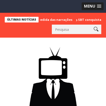
MENU
marca sua despedida das narrações
ÚLTIMAS NOTÍCIAS
SBT conquista a vice lideranç