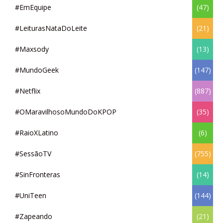
#EmEquipe
(47)
#LeiturasNataDoLeite
(21)
#Maxsody
(13)
#MundoGeek
(147)
#Netflix
(887)
#OMaravilhosoMundoDoKPOP
(35)
#RaioXLatino
(6)
#SessãoTV
(755)
#SinFronteras
(14)
#UniTeen
(144)
#Zapeando
(21)