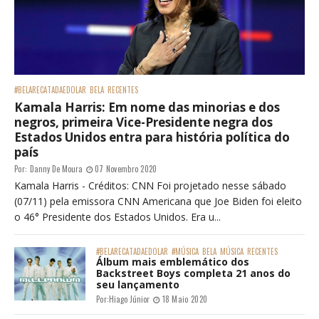
#BELARECATADAEDOLAR
BELA
RECENTES
Kamala Harris: Em nome das minorias e dos
negros, primeira Vice-Presidente negra dos
Estados Unidos entra para história política do
país
Por:
Danny De Moura
07 Novembro 2020
Kamala Harris - Créditos: CNN Foi projetado nesse sábado
(07/11) pela emissora CNN Americana que Joe Biden foi eleito
o 46° Presidente dos Estados Unidos. Era u...
#BELARECATADAEDOLAR
#MÚSICA
BELA
MÚSICA
RECENTES
Álbum mais emblemático dos
Backstreet Boys completa 21 anos do
seu lançamento
Por:
Hiago Júnior
18 Maio 2020