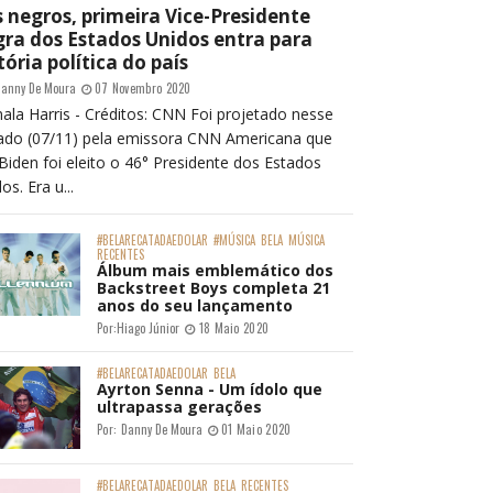
 negros, primeira Vice-Presidente
ra dos Estados Unidos entra para
tória política do país
anny De Moura
07 Novembro 2020
ala Harris - Créditos: CNN Foi projetado nesse
ado (07/11) pela emissora CNN Americana que
Biden foi eleito o 46° Presidente dos Estados
os. Era u...
#BELARECATADAEDOLAR
#MÚSICA
BELA
MÚSICA
RECENTES
Álbum mais emblemático dos
Backstreet Boys completa 21
anos do seu lançamento
Por:
Hiago Júnior
18 Maio 2020
#BELARECATADAEDOLAR
BELA
Ayrton Senna - Um ídolo que
ultrapassa gerações
Por:
Danny De Moura
01 Maio 2020
#BELARECATADAEDOLAR
BELA
RECENTES