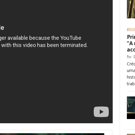
#COLO
Pri
“A
ac
Por:
C
Créd
uma
his
trab