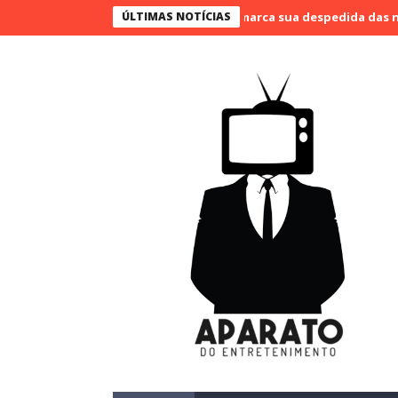
Bueno narra o último jogo e marca sua despedida das narrações
ÚLTIMAS NOTÍCIAS