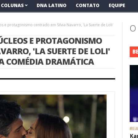
COLUNAS
DNA LATINO
CONTATO
EQUIPE
 e protagonismo centrado em Silvia Navarro, 'La Suerte de Loli'
O
NÚCLEOS E PROTAGONISMO
ARRO, 'LA SUERTE DE LOLI'
B
OA COMÉDIA DRAMÁTICA
#BELA
Ka