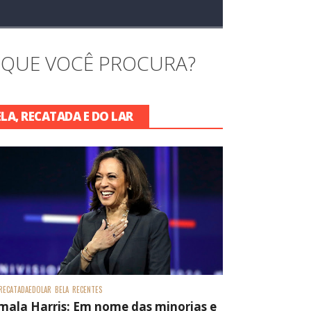
 QUE VOCÊ PROCURA?
ELA, RECATADA E DO LAR
RECATADAEDOLAR
BELA
RECENTES
mala Harris: Em nome das minorias e