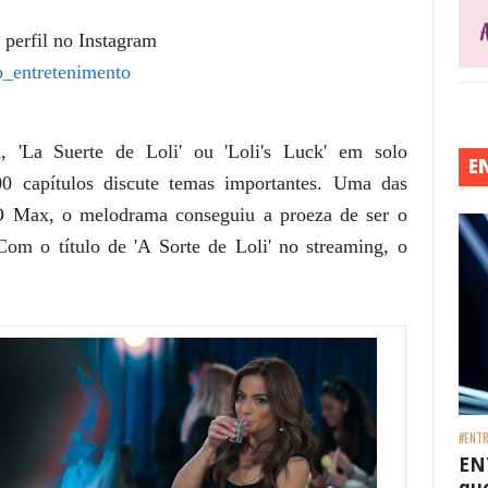
 perfil no Instagram
_entretenimento
, 'La Suerte de Loli' ou 'Loli's Luck' em solo
E
0 capítulos discute temas importantes. Uma das
O Max, o melodrama conseguiu a proeza de ser o
Com o título de 'A Sorte de Loli' no
streaming
, o
#ENTR
EN
que