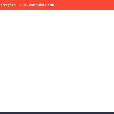
SBT conquista a vice liderança com "Bake Off Brasil" e "SBT Brasil