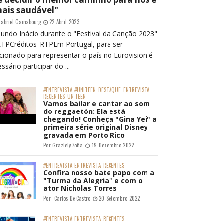
mais saudável"
abriel Gainsbourg
22 Abril 2023
undo Inácio durante o "Festival da Canção 2023"
RTPCréditos: RTPEm Portugal, para ser
cionado para representar o país no Eurovision é
ssário participar do ...
#ENTREVISTA
#UNITEEN
DESTAQUE
ENTREVISTA
RECENTES
UNITEEN
Vamos bailar e cantar ao som
do reggaetón: Ela está
chegando! Conheça "Gina Yei" a
primeira série original Disney
gravada em Porto Rico
Por:
Graziely Sofia
19 Dezembro 2022
#ENTREVISTA
ENTREVISTA
RECENTES
Confira nosso bate papo com a
"Turma da Alegria" e com o
ator Nicholas Torres
Por:
Carlos De Castro
20 Setembro 2022
#ENTREVISTA
ENTREVISTA
RECENTES