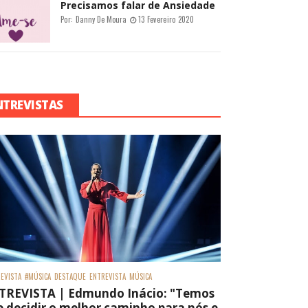
Precisamos falar de Ansiedade
Por:
Danny De Moura
13 Fevereiro 2020
NTREVISTAS
EVISTA
#MÚSICA
DESTAQUE
ENTREVISTA
MÚSICA
TREVISTA | Edmundo Inácio: "Temos
 decidir o melhor caminho para nós e