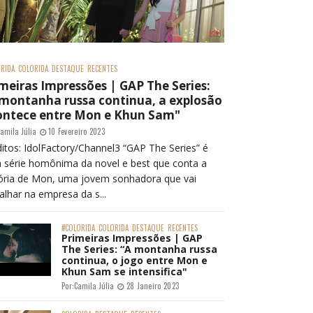
RIDA
COLORIDA
DESTAQUE
RECENTES
meiras Impressões | GAP The Series:
 montanha russa continua, a explosão
ontece entre Mon e Khun Sam"
amila Júlia
10 Fevereiro 2023
itos: IdolFactory/Channel3 “GAP The Series” é
 série homônima da novel e best que conta a
tória de Mon, uma jovem sonhadora que vai
alhar na empresa da s...
#COLORIDA
COLORIDA
DESTAQUE
RECENTES
Primeiras Impressões | GAP
The Series: “A montanha russa
continua, o jogo entre Mon e
Khun Sam se intensifica"
Por:
Camila Júlia
28 Janeiro 2023