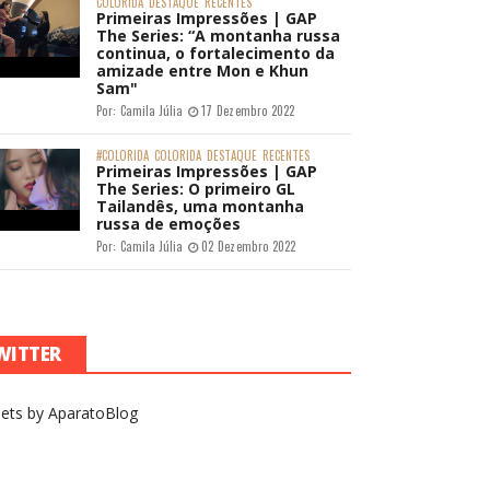
COLORIDA
DESTAQUE
RECENTES
Primeiras Impressões | GAP
The Series: “A montanha russa
continua, o fortalecimento da
amizade entre Mon e Khun
Sam"
Por:
Camila Júlia
17 Dezembro 2022
#COLORIDA
COLORIDA
DESTAQUE
RECENTES
Primeiras Impressões | GAP
The Series: O primeiro GL
Tailandês, uma montanha
russa de emoções
Por:
Camila Júlia
02 Dezembro 2022
WITTER
ets by AparatoBlog