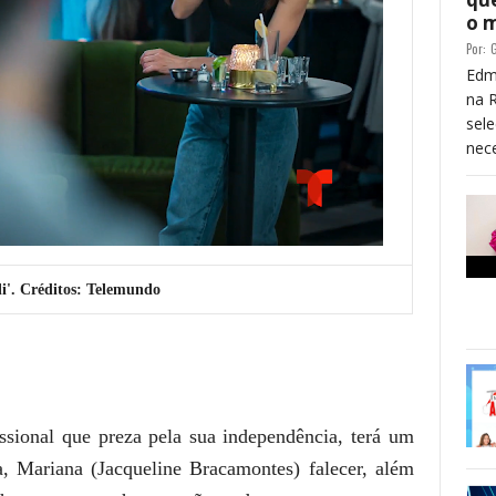
o 
Por:
G
Edm
na 
sele
nece
li'. Créditos: Telemundo
ssional que preza pela sua independência, terá um
 Mariana (Jacqueline Bracamontes) falecer, além