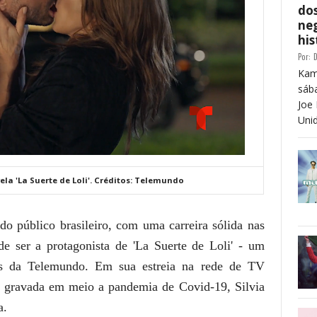
dos
neg
his
Por:
D
Kam
sáb
Joe 
Unid
la 'La Suerte de Loli'. Créditos: Telemundo
o público brasileiro, com uma carreira sólida nas
de ser a protagonista de 'La Suerte de Loli' - um
res da Telemundo. Em sua estreia na rede de TV
e gravada em meio a pandemia de Covid-19, Silvia
a.