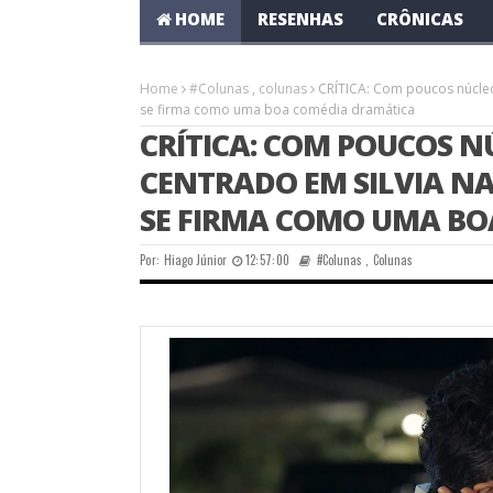
HOME
RESENHAS
CRÔNICAS
Home
#Colunas
,
colunas
CRÍTICA: Com poucos núcleos
se firma como uma boa comédia dramática
CRÍTICA: COM POUCOS 
CENTRADO EM SILVIA NAV
SE FIRMA COMO UMA B
Por:
Hiago Júnior
12:57:00
#Colunas
,
Colunas