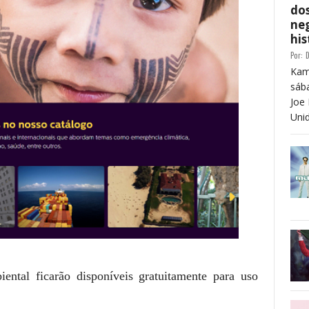
dos
neg
his
Por:
D
Kam
sáb
Joe 
Unid
ental ficarão disponíveis gratuitamente para uso