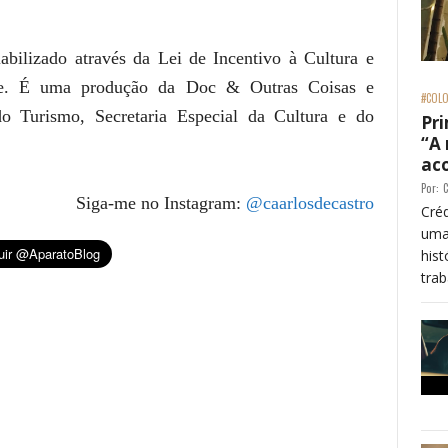
bilizado através da Lei de Incentivo à Cultura e
ate. É uma produção da Doc & Outras Coisas e
#COLO
do Turismo, Secretaria Especial da Cultura e do
Pri
“A
ac
Por:
C
Siga-me no Instagram:
@caarlosdecastro
Créd
uma
his
trab