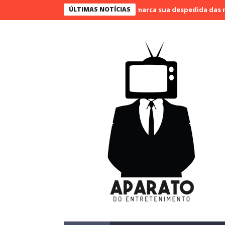
o Bueno narra o último jogo e marca sua despedida das narrações
ÚLTIMAS NOTÍCIAS