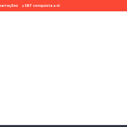
SBT conquista a vice liderança com "Bake Off Brasil" e "SBT Bras