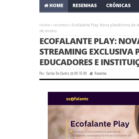
HOME
RESENHAS
CRÔNICAS
Home
recentes
Ecofalante Play: Nova plataforma de s
de ensino
ECOFALANTE PLAY: NOV
STREAMING EXCLUSIVA 
EDUCADORES E INSTITUI
Por:
Carlos De Castro
00:15:00
Recentes