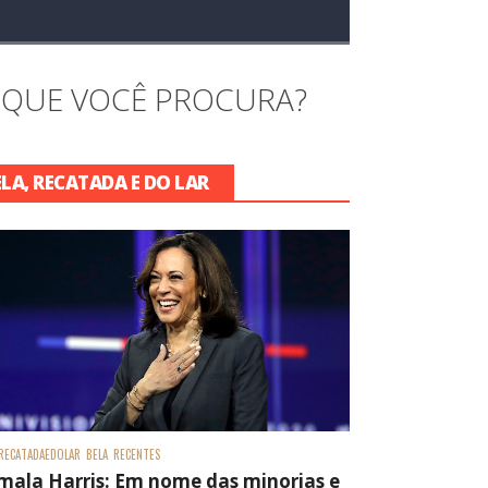
 QUE VOCÊ PROCURA?
ELA, RECATADA E DO LAR
RECATADAEDOLAR
BELA
RECENTES
mala Harris: Em nome das minorias e