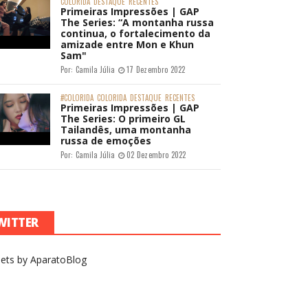
COLORIDA
DESTAQUE
RECENTES
Primeiras Impressões | GAP
The Series: “A montanha russa
continua, o fortalecimento da
amizade entre Mon e Khun
Sam"
Por:
Camila Júlia
17 Dezembro 2022
#COLORIDA
COLORIDA
DESTAQUE
RECENTES
Primeiras Impressões | GAP
The Series: O primeiro GL
Tailandês, uma montanha
russa de emoções
Por:
Camila Júlia
02 Dezembro 2022
WITTER
ets by AparatoBlog