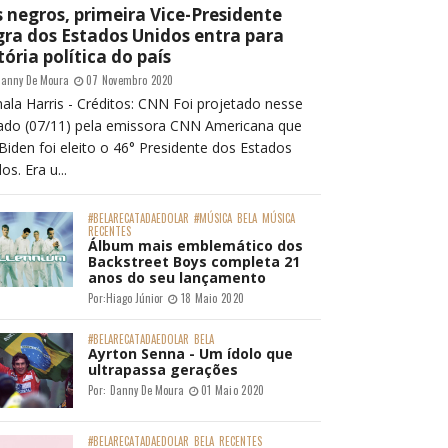
 negros, primeira Vice-Presidente
ra dos Estados Unidos entra para
tória política do país
anny De Moura
07 Novembro 2020
ala Harris - Créditos: CNN Foi projetado nesse
ado (07/11) pela emissora CNN Americana que
Biden foi eleito o 46° Presidente dos Estados
os. Era u...
#BELARECATADAEDOLAR
#MÚSICA
BELA
MÚSICA
RECENTES
Álbum mais emblemático dos
Backstreet Boys completa 21
anos do seu lançamento
Por:
Hiago Júnior
18 Maio 2020
#BELARECATADAEDOLAR
BELA
Ayrton Senna - Um ídolo que
ultrapassa gerações
Por:
Danny De Moura
01 Maio 2020
#BELARECATADAEDOLAR
BELA
RECENTES