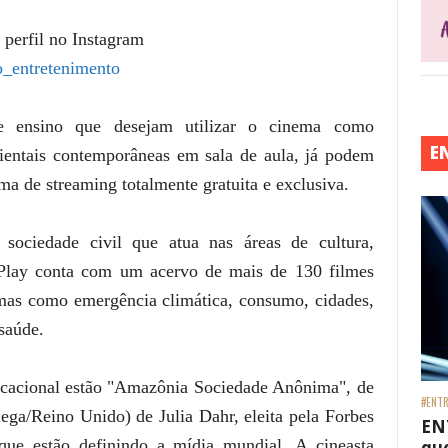
 perfil no Instagram
_entretenimento
 de ensino que desejam utilizar o cinema como
E
bientais contemporâneas em sala de aula, já podem
ma de streaming totalmente gratuita e exclusiva.
 sociedade civil que atua nas áreas de cultura,
e Play conta com um acervo de mais de 130 filmes
emas como emergência climática, consumo, cidades,
saúde.
ducacional estão "Amazônia Sociedade Anônima", de
#ENTR
ga/Reino Unido) de Julia Dahr, eleita pela Forbes
EN
ue estão definindo a mídia mundial. A cineasta
que