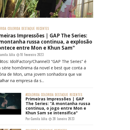
RIDA
COLORIDA
DESTAQUE
RECENTES
meiras Impressões | GAP The Series:
 montanha russa continua, a explosão
ontece entre Mon e Khun Sam"
amila Júlia
10 Fevereiro 2023
itos: IdolFactory/Channel3 “GAP The Series” é
 série homônima da novel e best que conta a
tória de Mon, uma jovem sonhadora que vai
alhar na empresa da s...
#COLORIDA
COLORIDA
DESTAQUE
RECENTES
Primeiras Impressões | GAP
The Series: “A montanha russa
continua, o jogo entre Mon e
Khun Sam se intensifica"
Por:
Camila Júlia
28 Janeiro 2023