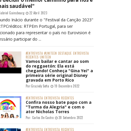
mais saudável"
abriel Gainsbourg
22 Abril 2023
undo Inácio durante o "Festival da Canção 2023"
RTPCréditos: RTPEm Portugal, para ser
cionado para representar o país no Eurovision é
ssário participar do ...
#ENTREVISTA
#UNITEEN
DESTAQUE
ENTREVISTA
RECENTES
UNITEEN
Vamos bailar e cantar ao som
do reggaetón: Ela está
chegando! Conheça "Gina Yei" a
primeira série original Disney
gravada em Porto Rico
Por:
Graziely Sofia
19 Dezembro 2022
#ENTREVISTA
ENTREVISTA
RECENTES
Confira nosso bate papo com a
"Turma da Alegria" e com o
ator Nicholas Torres
Por:
Carlos De Castro
20 Setembro 2022
#ENTREVISTA
ENTREVISTA
RECENTES