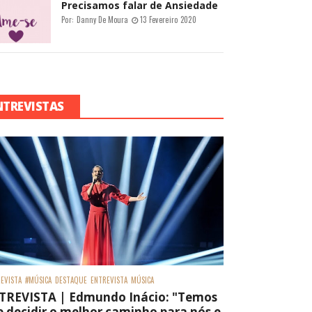
Precisamos falar de Ansiedade
Por:
Danny De Moura
13 Fevereiro 2020
NTREVISTAS
EVISTA
#MÚSICA
DESTAQUE
ENTREVISTA
MÚSICA
TREVISTA | Edmundo Inácio: "Temos
 decidir o melhor caminho para nós e