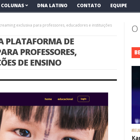
COLUNAS
DNA LATINO
CONTATO
EQUIPE
treaming exclusiva para professores, educadores e instituições
O
A PLATAFORMA DE
PARA PROFESSORES,
B
ÇÕES DE ENSINO
#BELA
Ka