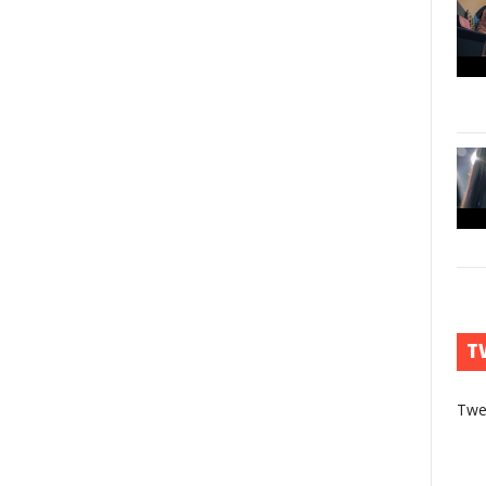
T
Twe