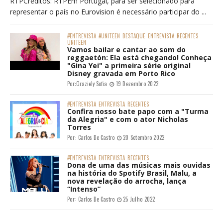
RTPCréditos: RTPEm Portugal, para ser selecionado para
representar o país no Eurovision é necessário participar do ...
#ENTREVISTA
#UNITEEN
DESTAQUE
ENTREVISTA
RECENTES
UNITEEN
Vamos bailar e cantar ao som do
reggaetón: Ela está chegando! Conheça
"Gina Yei" a primeira série original
Disney gravada em Porto Rico
Por:
Graziely Sofia
19 Dezembro 2022
#ENTREVISTA
ENTREVISTA
RECENTES
Confira nosso bate papo com a "Turma
da Alegria" e com o ator Nicholas
Torres
Por:
Carlos De Castro
20 Setembro 2022
#ENTREVISTA
ENTREVISTA
RECENTES
Dona de uma das músicas mais ouvidas
na história do Spotify Brasil, Malu, a
nova revelação do arrocha, lança
“Intenso”
Por:
Carlos De Castro
25 Julho 2022