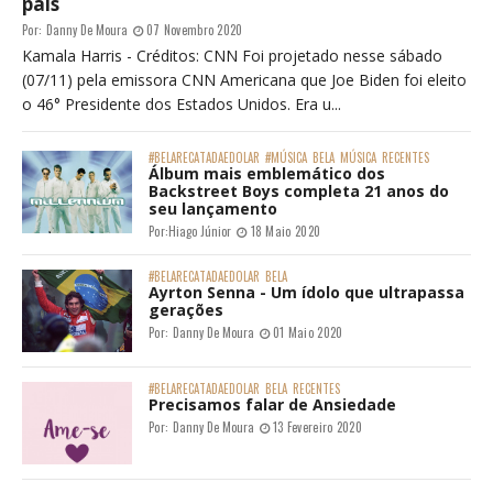
país
Por:
Danny De Moura
07 Novembro 2020
Kamala Harris - Créditos: CNN Foi projetado nesse sábado
(07/11) pela emissora CNN Americana que Joe Biden foi eleito
o 46° Presidente dos Estados Unidos. Era u...
#BELARECATADAEDOLAR
#MÚSICA
BELA
MÚSICA
RECENTES
Álbum mais emblemático dos
Backstreet Boys completa 21 anos do
seu lançamento
Por:
Hiago Júnior
18 Maio 2020
#BELARECATADAEDOLAR
BELA
Ayrton Senna - Um ídolo que ultrapassa
gerações
Por:
Danny De Moura
01 Maio 2020
#BELARECATADAEDOLAR
BELA
RECENTES
Precisamos falar de Ansiedade
Por:
Danny De Moura
13 Fevereiro 2020