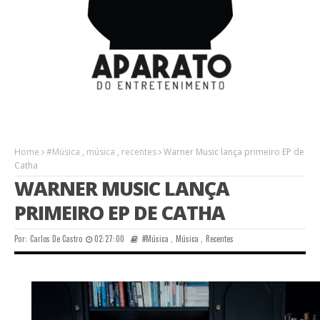
Home
#Música
,
música
,
recentes
Warner Music lança primeiro EP de
Catha
WARNER MUSIC LANÇA
PRIMEIRO EP DE CATHA
Por:
Carlos De Castro
02:27:00
#Música
,
Música
,
Recentes