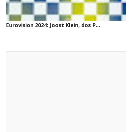
Eurovision 2024: Joost Klein, dos P...