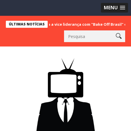
MENU
T conquista a vice liderança com "Bake Off Brasil" e "SBT Brasil"; 
ÚLTIMAS NOTÍCIAS