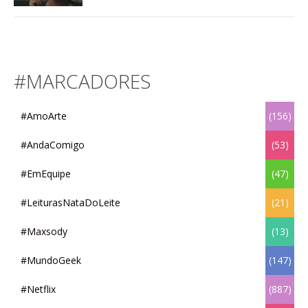
#MARCADORES
#AmoArte
(156)
#AndaComigo
(53)
#EmEquipe
(47)
#LeiturasNataDoLeite
(21)
#Maxsody
(13)
#MundoGeek
(147)
#Netflix
(887)