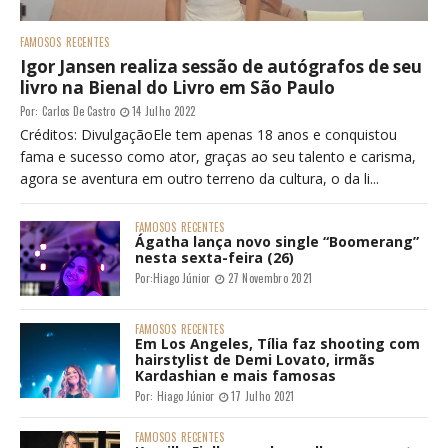
FAMOSOS
RECENTES
Igor Jansen realiza sessão de autógrafos de seu
livro na Bienal do Livro em São Paulo
Por:
Carlos De Castro
14 Julho 2022
Créditos: DivulgaçãoEle tem apenas 18 anos e conquistou
fama e sucesso como ator, graças ao seu talento e carisma,
agora se aventura em outro terreno da cultura, o da li...
FAMOSOS
RECENTES
Ágatha lança novo single “Boomerang”
nesta sexta-feira (26)
Por:
Hiago Júnior
27 Novembro 2021
FAMOSOS
RECENTES
Em Los Angeles, Tília faz shooting com
hairstylist de Demi Lovato, irmãs
Kardashian e mais famosas
Por:
Hiago Júnior
17 Julho 2021
FAMOSOS
RECENTES