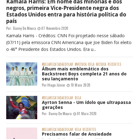
Kamala Harris: Em nome das minorias e dos
negros, primeira Vice-Presidente negra dos
Estados Unidos entra para história política do
país
Por:
Danny De Moura
07 Novembro 2020
Kamala Harris - Créditos: CNN Foi projetado nesse sábado
(07/11) pela emissora CNN Americana que Joe Biden foi eleito
o 46° Presidente dos Estados Unidos. Era u...
#BELARECATADAEDOLAR
#MÚSICA
BELA
MÚSICA
RECENTES
Álbum mais emblemático dos
Backstreet Boys completa 21 anos do
seu lançamento
Por:
Hiago Júnior
18 Maio 2020
#BELARECATADAEDOLAR
BELA
Ayrton Senna - Um ídolo que ultrapassa
gerações
Por:
Danny De Moura
01 Maio 2020
#BELARECATADAEDOLAR
BELA
RECENTES
Precisamos falar de Ansiedade