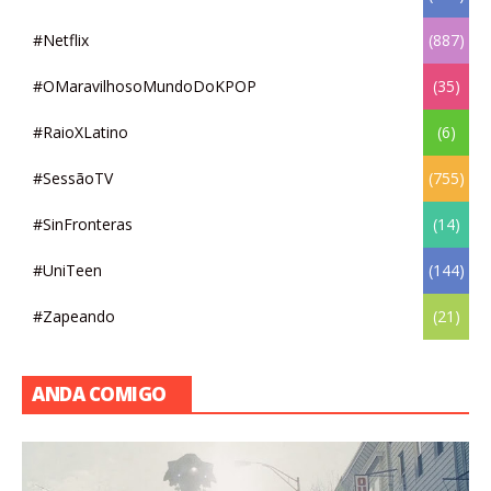
#Netflix
(887)
#OMaravilhosoMundoDoKPOP
(35)
#RaioXLatino
(6)
#SessãoTV
(755)
#SinFronteras
(14)
#UniTeen
(144)
#Zapeando
(21)
ANDA COMIGO