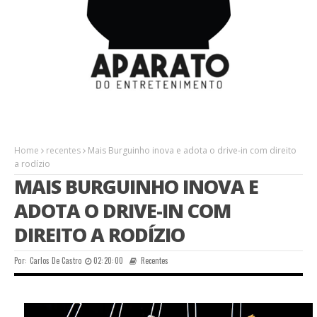
Home
recentes
Mais Burguinho inova e adota o drive-in com direito
a rodízio
MAIS BURGUINHO INOVA E
ADOTA O DRIVE-IN COM
DIREITO A RODÍZIO
Por:
Carlos De Castro
02:20:00
Recentes