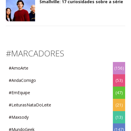
Smallville: 17 curiosidades sobre a série
#MARCADORES
#AmoArte
(156)
#AndaComigo
(53)
#EmEquipe
(47)
#LeiturasNataDoLeite
(21)
#Maxsody
(13)
#MundoGeek
(147)