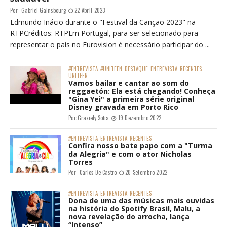
Por:
Gabriel Gainsbourg
22 Abril 2023
Edmundo Inácio durante o "Festival da Canção 2023" na
RTPCréditos: RTPEm Portugal, para ser selecionado para
representar o país no Eurovision é necessário participar do ...
#ENTREVISTA
#UNITEEN
DESTAQUE
ENTREVISTA
RECENTES
UNITEEN
Vamos bailar e cantar ao som do
reggaetón: Ela está chegando! Conheça
"Gina Yei" a primeira série original
Disney gravada em Porto Rico
Por:
Graziely Sofia
19 Dezembro 2022
#ENTREVISTA
ENTREVISTA
RECENTES
Confira nosso bate papo com a "Turma
da Alegria" e com o ator Nicholas
Torres
Por:
Carlos De Castro
20 Setembro 2022
#ENTREVISTA
ENTREVISTA
RECENTES
Dona de uma das músicas mais ouvidas
na história do Spotify Brasil, Malu, a
nova revelação do arrocha, lança
“Intenso”