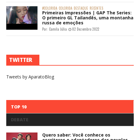
#COLORIDA
COLORIDA
DESTAQUE
RECENTES
Primeiras Impressões | GAP The Series:
O primeiro GL Tailandês, uma montanha
russa de emoções
Por:
Camila Júlia
02 Dezembro 2022
TWITTER
Tweets by AparatoBlog
TOP 10
DEBATE
Quero saber: Você conhece os
escritores e adaptadores das novelas