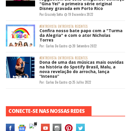
"Gina Yei" a primeira série original
Disney gravada em Porto Rico
Por:
Graziely Sofia
19 Dezembro 2022
#ENTREVISTA
ENTREVISTA
RECENTES
Confira nosso bate papo com a "Turma
da Alegria" e com o ator Nicholas
Torres
Por:
Carlos De Castro
20 Setembro 2022
#ENTREVISTA
ENTREVISTA
RECENTES
Dona de uma das músicas mais ouvidas
na história do Spotify Brasil, Malu, a
nova revelação do arrocha, lança
“Intenso”
Por:
Carlos De Castro
25 Julho 2022
CONECTE-SE NAS NOSSAS REDES