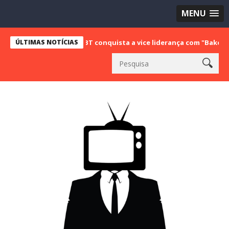
MENU
ÚLTIMAS NOTÍCIAS
SBT conquista a vice liderança com "Bake Off Brasil" e 