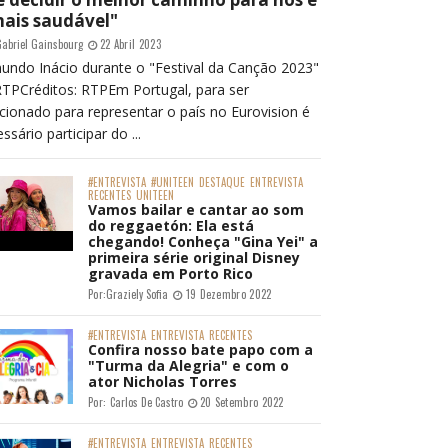
mais saudável"
abriel Gainsbourg
22 Abril 2023
undo Inácio durante o "Festival da Canção 2023"
RTPCréditos: RTPEm Portugal, para ser
cionado para representar o país no Eurovision é
ssário participar do ...
#ENTREVISTA
#UNITEEN
DESTAQUE
ENTREVISTA
RECENTES
UNITEEN
Vamos bailar e cantar ao som
do reggaetón: Ela está
chegando! Conheça "Gina Yei" a
primeira série original Disney
gravada em Porto Rico
Por:
Graziely Sofia
19 Dezembro 2022
#ENTREVISTA
ENTREVISTA
RECENTES
Confira nosso bate papo com a
"Turma da Alegria" e com o
ator Nicholas Torres
Por:
Carlos De Castro
20 Setembro 2022
#ENTREVISTA
ENTREVISTA
RECENTES