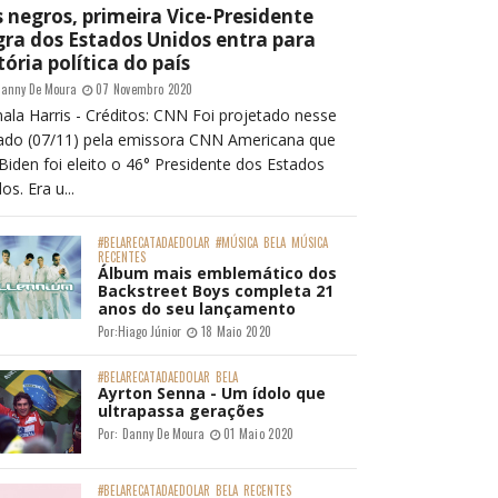
 negros, primeira Vice-Presidente
ra dos Estados Unidos entra para
tória política do país
anny De Moura
07 Novembro 2020
ala Harris - Créditos: CNN Foi projetado nesse
ado (07/11) pela emissora CNN Americana que
Biden foi eleito o 46° Presidente dos Estados
os. Era u...
#BELARECATADAEDOLAR
#MÚSICA
BELA
MÚSICA
RECENTES
Álbum mais emblemático dos
Backstreet Boys completa 21
anos do seu lançamento
Por:
Hiago Júnior
18 Maio 2020
#BELARECATADAEDOLAR
BELA
Ayrton Senna - Um ídolo que
ultrapassa gerações
Por:
Danny De Moura
01 Maio 2020
#BELARECATADAEDOLAR
BELA
RECENTES