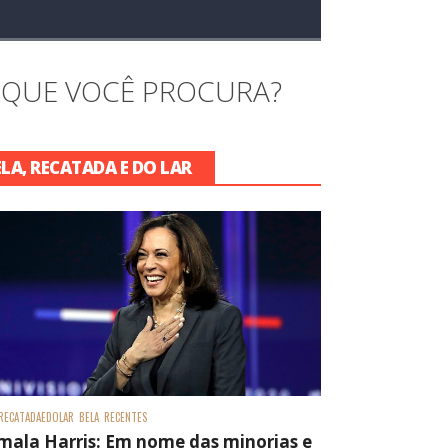
 QUE VOCÊ PROCURA?
ELA, RECATADA E DO LAR
RECATADAEDOLAR
BELA
RECENTES
mala Harris: Em nome das minorias e