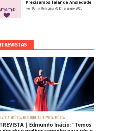
Precisamos falar de Ansiedade
Por:
Danny De Moura
13 Fevereiro 2020
NTREVISTAS
EVISTA
#MÚSICA
DESTAQUE
ENTREVISTA
MÚSICA
TREVISTA | Edmundo Inácio: "Temos
 decidir o melhor caminho para nós e