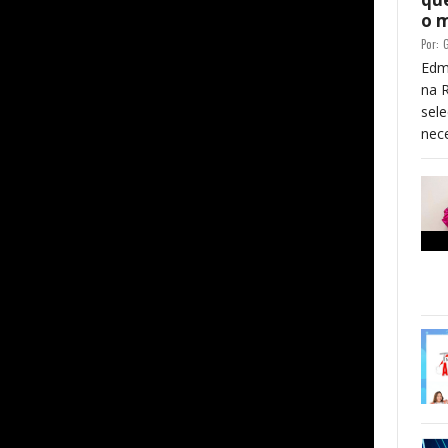
o 
Por:
G
Edm
na 
sele
nece