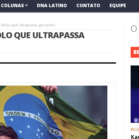
COLUNAS
DNA LATINO
CONTATO
EQUIPE
 ídolo que ultrapassa gerações
O
OLO QUE ULTRAPASSA
B
#BELA
Ka