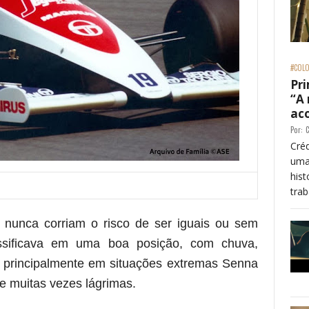
#COLO
Pri
“A
ac
Por:
C
Créd
uma
his
trab
e nunca corriam o risco de ser iguais ou sem
sificava em uma boa posição, com chuva,
 principalmente em situações extremas Senna
 e muitas vezes lágrimas.