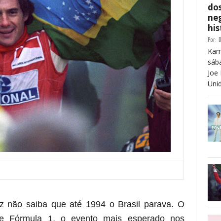
dos
neg
his
Por:
D
Kam
sáb
Joe 
Unid
 não saiba que até 1994 o Brasil parava. O
 de Fórmula 1, o evento mais esperado nos