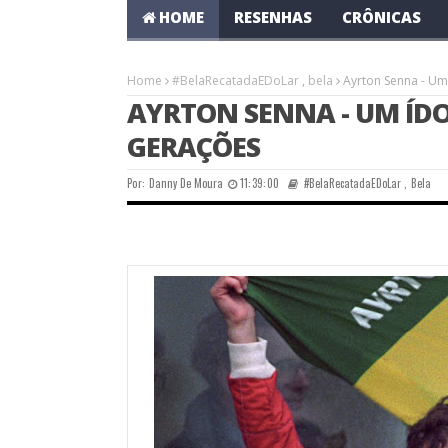
HOME
RESENHAS
CRÔNICAS
Home
#BelaRecatadaEDoLar
,
bela
Ayrton Senna - Um
AYRTON SENNA - UM ÍD
GERAÇÕES
Por:
Danny De Moura
11:39:00
#BelaRecatadaEDoLar
,
Bela