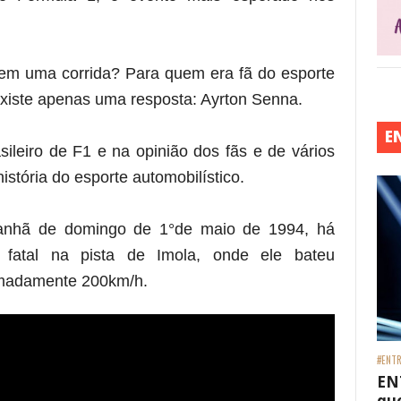
l em uma corrida? Para quem era fã do esporte
 existe apenas uma resposta: Ayrton Senna.
E
sileiro de F1 e na opinião dos fãs e de vários
história do esporte automobilístico.
manhã de domingo de 1°de maio de 1994, há
fatal na pista de Imola, onde ele bateu
imadamente 200km/h.
#ENTR
EN
que