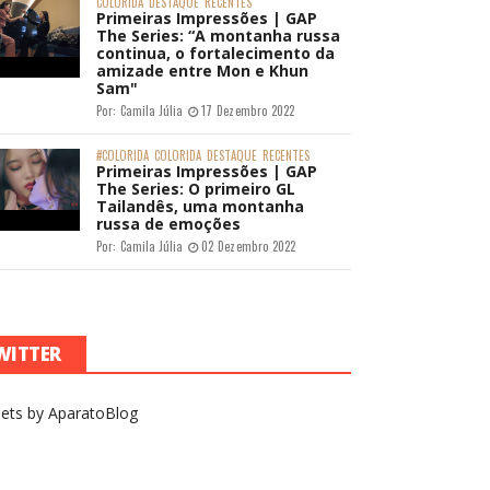
COLORIDA
DESTAQUE
RECENTES
Primeiras Impressões | GAP
The Series: “A montanha russa
continua, o fortalecimento da
amizade entre Mon e Khun
Sam"
Por:
Camila Júlia
17 Dezembro 2022
#COLORIDA
COLORIDA
DESTAQUE
RECENTES
Primeiras Impressões | GAP
The Series: O primeiro GL
Tailandês, uma montanha
russa de emoções
Por:
Camila Júlia
02 Dezembro 2022
WITTER
ets by AparatoBlog