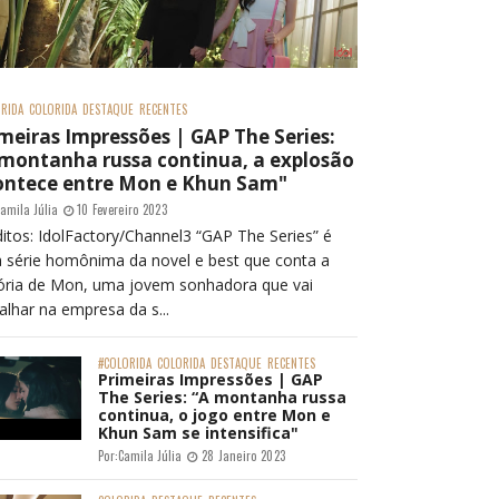
RIDA
COLORIDA
DESTAQUE
RECENTES
meiras Impressões | GAP The Series:
 montanha russa continua, a explosão
ontece entre Mon e Khun Sam"
amila Júlia
10 Fevereiro 2023
itos: IdolFactory/Channel3 “GAP The Series” é
 série homônima da novel e best que conta a
tória de Mon, uma jovem sonhadora que vai
alhar na empresa da s...
#COLORIDA
COLORIDA
DESTAQUE
RECENTES
Primeiras Impressões | GAP
The Series: “A montanha russa
continua, o jogo entre Mon e
Khun Sam se intensifica"
Por:
Camila Júlia
28 Janeiro 2023