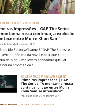
RIDA
COLORIDA
DESTAQUE
RECENTES
meiras Impressões | GAP The Series:
 montanha russa continua, a explosão
ontece entre Mon e Khun Sam"
amila Júlia
10 Fevereiro 2023
itos: IdolFactory/Channel3 “GAP The Series” é
 série homônima da novel e best que conta a
tória de Mon, uma jovem sonhadora que vai
alhar na empresa da s...
#COLORIDA
COLORIDA
DESTAQUE
RECENTES
Primeiras Impressões | GAP
The Series: “A montanha russa
continua, o jogo entre Mon e
Khun Sam se intensifica"
Por:
Camila Júlia
28 Janeiro 2023