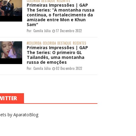
COLORIDA
DESTAQUE
RECENTES
Primeiras Impressões | GAP
The Series: “A montanha russa
continua, o fortalecimento da
amizade entre Mon e Khun
Sam"
Por:
Camila Júlia
17 Dezembro 2022
#COLORIDA
COLORIDA
DESTAQUE
RECENTES
Primeiras Impressões | GAP
The Series: O primeiro GL
Tailandês, uma montanha
russa de emoções
Por:
Camila Júlia
02 Dezembro 2022
WITTER
ets by AparatoBlog