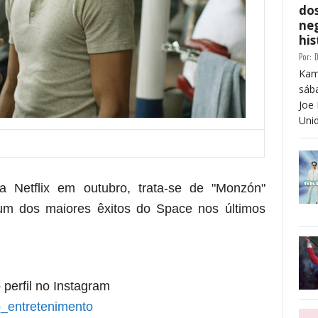
dos
neg
his
Por:
D
Kam
sáb
Joe 
Unid
 Netflix em outubro, trata-se de "Monzón"
m dos maiores êxitos do Space nos últimos
 perfil no Instagram
_entretenimento