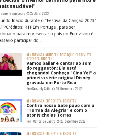
mais saudável"
abriel Gainsbourg
22 Abril 2023
undo Inácio durante o "Festival da Canção 2023"
RTPCréditos: RTPEm Portugal, para ser
cionado para representar o país no Eurovision é
ssário participar do ...
#ENTREVISTA
#UNITEEN
DESTAQUE
ENTREVISTA
RECENTES
UNITEEN
Vamos bailar e cantar ao som
do reggaetón: Ela está
chegando! Conheça "Gina Yei" a
primeira série original Disney
gravada em Porto Rico
Por:
Graziely Sofia
19 Dezembro 2022
#ENTREVISTA
ENTREVISTA
RECENTES
Confira nosso bate papo com a
"Turma da Alegria" e com o
ator Nicholas Torres
Por:
Carlos De Castro
20 Setembro 2022
#ENTREVISTA
ENTREVISTA
RECENTES