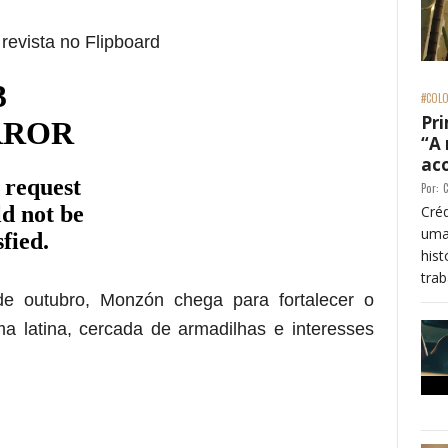
revista no Flipboard
#COLO
Pri
“A
ac
Por:
C
Créd
uma
his
trab
de outubro, Monzón chega para fortalecer o
a latina, cercada de armadilhas e interesses