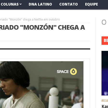
COLUNAS
DNA LATINO
CONTATO
EQUIPE
eriado "Monzón" chega a Netflix em outubro
O
ERIADO "MONZÓN" CHEGA A
B
#BELA
Ka