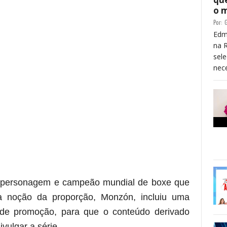
o 
Por:
G
Edm
na 
sele
nece
do personagem e campeão mundial de boxe que
a noção da proporção, Monzón, incluiu uma
 de promoção, para que o conteúdo derivado
vulgar a série.