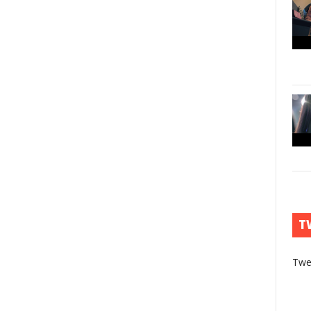
T
Twe