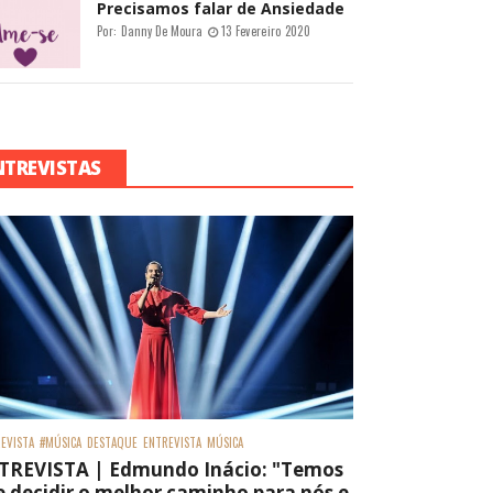
Precisamos falar de Ansiedade
Por:
Danny De Moura
13 Fevereiro 2020
NTREVISTAS
EVISTA
#MÚSICA
DESTAQUE
ENTREVISTA
MÚSICA
TREVISTA | Edmundo Inácio: "Temos
 decidir o melhor caminho para nós e