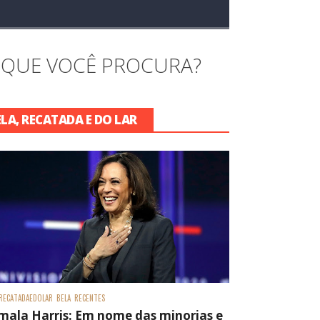
 QUE VOCÊ PROCURA?
ELA, RECATADA E DO LAR
RECATADAEDOLAR
BELA
RECENTES
mala Harris: Em nome das minorias e