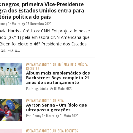
 negros, primeira Vice-Presidente
ra dos Estados Unidos entra para
tória política do país
anny De Moura
07 Novembro 2020
ala Harris - Créditos: CNN Foi projetado nesse
ado (07/11) pela emissora CNN Americana que
Biden foi eleito o 46° Presidente dos Estados
os. Era u...
#BELARECATADAEDOLAR
#MÚSICA
BELA
MÚSICA
RECENTES
Álbum mais emblemático dos
Backstreet Boys completa 21
anos do seu lançamento
Por:
Hiago Júnior
18 Maio 2020
#BELARECATADAEDOLAR
BELA
Ayrton Senna - Um ídolo que
ultrapassa gerações
Por:
Danny De Moura
01 Maio 2020
#BELARECATADAEDOLAR
BELA
RECENTES