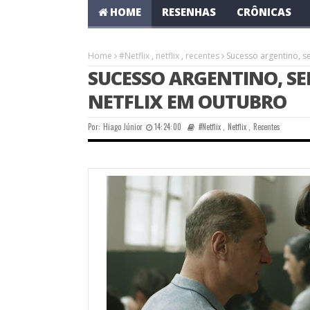
HOME
RESENHAS
CRÔNICAS
Home
#Netflix
,
netflix
,
recentes
Sucesso argentino, s
SUCESSO ARGENTINO, S
NETFLIX EM OUTUBRO
Por:
Hiago Júnior
14:24:00
#Netflix
,
Netflix
,
Recentes