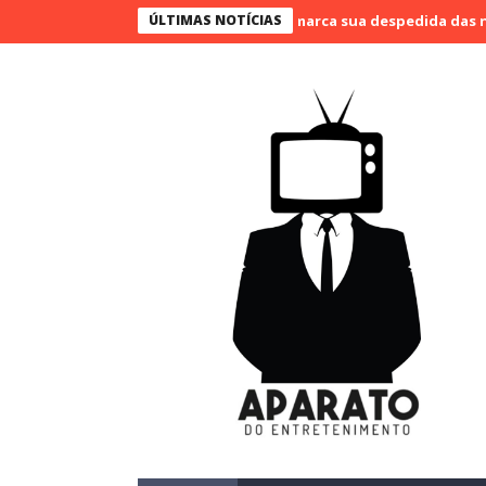
ão Bueno narra o último jogo e marca sua despedida das narraçõe
ÚLTIMAS NOTÍCIAS