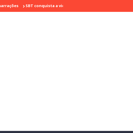
s
SBT conquista a vice liderança com "Bake Off Brasil" e "SBT Bra