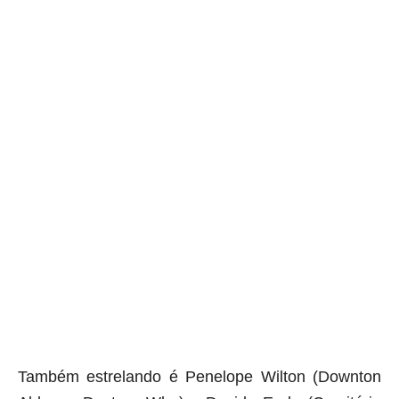
aqui termina o anuncio (coloque tinta branca sobre essa frase)
Também estrelando é Penelope Wilton (Downton