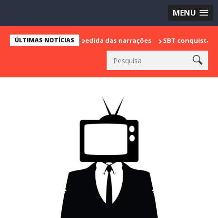
MENU
 marca sua despedida das narrações
ÚLTIMAS NOTÍCIAS
SBT conquista a vice lidera