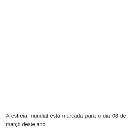
aqui termina o anuncio (coloque cor branca sobre está frase)
A estreia mundial está marcada para o dia 08 de
março deste ano.