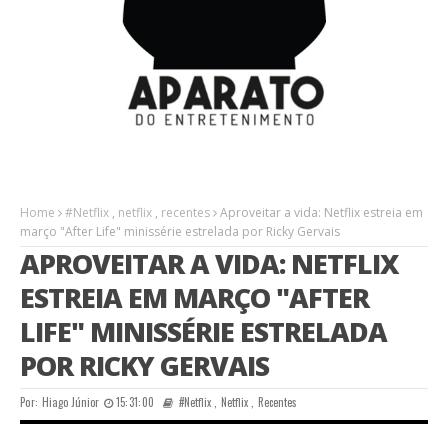
Home
#Netflix
,
netflix
,
recentes
Aproveitar a vida: Netflix estreia em
março "After Life" minissérie estrelada por Ricky Gervais
APROVEITAR A VIDA: NETFLIX
ESTREIA EM MARÇO "AFTER
LIFE" MINISSÉRIE ESTRELADA
POR RICKY GERVAIS
Por:
Hiago Júnior
15:31:00
#Netflix
,
Netflix
,
Recentes