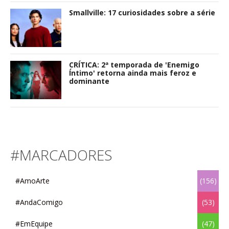
Smallville: 17 curiosidades sobre a série
CRÍTICA: 2ª temporada de 'Enemigo
Íntimo' retorna ainda mais feroz e
dominante
#MARCADORES
#AmoArte
(156)
#AndaComigo
(53)
#EmEquipe
(47)