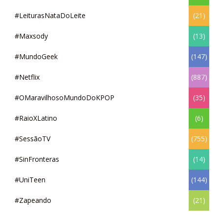
#LeiturasNataDoLeite
(21)
#Maxsody
(13)
#MundoGeek
(147)
#Netflix
(887)
#OMaravilhosoMundoDoKPOP
(35)
#RaioXLatino
(6)
#SessãoTV
(755)
#SinFronteras
(14)
#UniTeen
(144)
#Zapeando
(21)