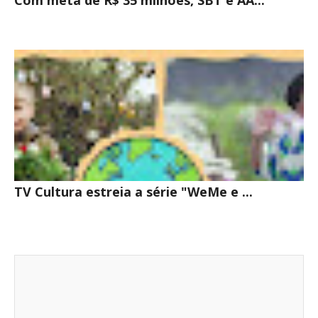
Com meta de R$ 35 milhões, SBT e AA...
TV Cultura estreia a série "WeMe e ...