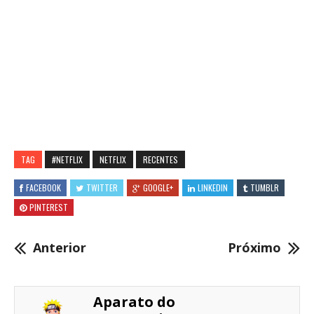
TAG
#NETFLIX
NETFLIX
RECENTES
FACEBOOK
TWITTER
GOOGLE+
LINKEDIN
TUMBLR
PINTEREST
Anterior
Próximo
Aparato do