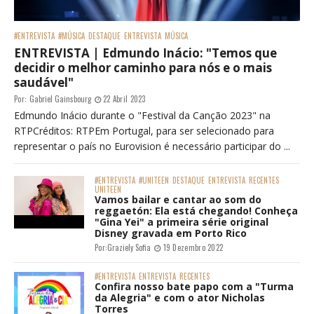
#ENTREVISTA
#MÚSICA
DESTAQUE
ENTREVISTA
MÚSICA
ENTREVISTA | Edmundo Inácio: "Temos que
decidir o melhor caminho para nós e o mais
saudável"
Por:
Gabriel Gainsbourg
22 Abril 2023
Edmundo Inácio durante o "Festival da Canção 2023" na
RTPCréditos: RTPEm Portugal, para ser selecionado para
representar o país no Eurovision é necessário participar do ...
#ENTREVISTA
#UNITEEN
DESTAQUE
ENTREVISTA
RECENTES
UNITEEN
Vamos bailar e cantar ao som do
reggaetón: Ela está chegando! Conheça
"Gina Yei" a primeira série original
Disney gravada em Porto Rico
Por:
Graziely Sofia
19 Dezembro 2022
#ENTREVISTA
ENTREVISTA
RECENTES
Confira nosso bate papo com a "Turma
da Alegria" e com o ator Nicholas
Torres