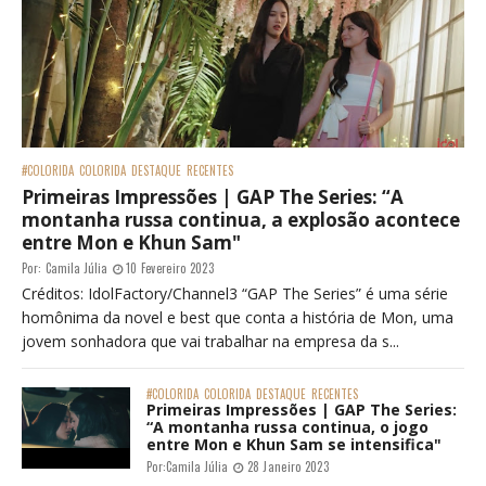
#COLORIDA
COLORIDA
DESTAQUE
RECENTES
Primeiras Impressões | GAP The Series: “A
montanha russa continua, a explosão acontece
entre Mon e Khun Sam"
Por:
Camila Júlia
10 Fevereiro 2023
Créditos: IdolFactory/Channel3 “GAP The Series” é uma série
homônima da novel e best que conta a história de Mon, uma
jovem sonhadora que vai trabalhar na empresa da s...
#COLORIDA
COLORIDA
DESTAQUE
RECENTES
Primeiras Impressões | GAP The Series:
“A montanha russa continua, o jogo
entre Mon e Khun Sam se intensifica"
Por:
Camila Júlia
28 Janeiro 2023