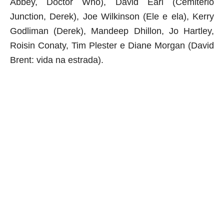
Abbey, Doctor Who), David Earl (Cemitério
Junction, Derek), Joe Wilkinson (Ele e ela), Kerry
Godliman (Derek), Mandeep Dhillon, Jo Hartley,
Roisin Conaty, Tim Plester e Diane Morgan (David
Brent: vida na estrada).
aqui começa o anuncio (coloque cor branca sobre está frase)