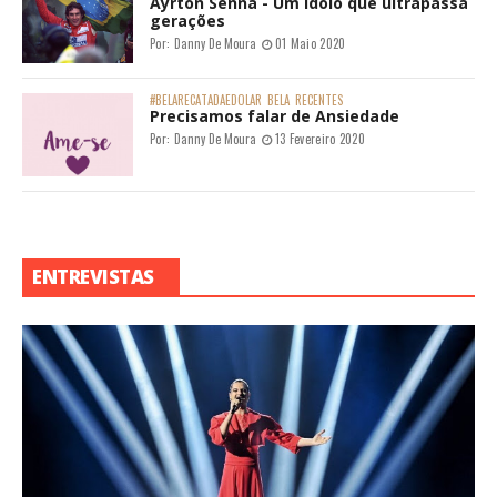
Ayrton Senna - Um ídolo que ultrapassa
gerações
Por:
Danny De Moura
01 Maio 2020
#BELARECATADAEDOLAR
BELA
RECENTES
Precisamos falar de Ansiedade
Por:
Danny De Moura
13 Fevereiro 2020
ENTREVISTAS