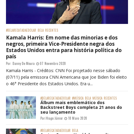
#BELARECATADAEDOLAR
BELA
RECENTES
Kamala Harris: Em nome das minorias e dos
negros, primeira Vice-Presidente negra dos
Estados Unidos entra para história política do
país
Por:
Danny De Moura
07 Novembro 2020
Kamala Harris - Créditos: CNN Foi projetado nesse sábado
(07/11) pela emissora CNN Americana que Joe Biden foi eleito
o 46° Presidente dos Estados Unidos. Era u...
#BELARECATADAEDOLAR
#MÚSICA
BELA
MÚSICA
RECENTES
Álbum mais emblemático dos
Backstreet Boys completa 21 anos do
seu lançamento
Por:
Hiago Júnior
18 Maio 2020
#BELARECATADAEDOLAR
BELA