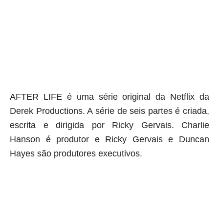
aqui termina o anuncio (coloque tinta branca sobre essa frase)
AFTER LIFE é uma série original da Netflix da
Derek Productions. A série de seis partes é criada,
escrita e dirigida por Ricky Gervais. Charlie
Hanson é produtor e Ricky Gervais e Duncan
Hayes são produtores executivos.
aqui começa o anuncio (coloque cor branca sobre está frase)