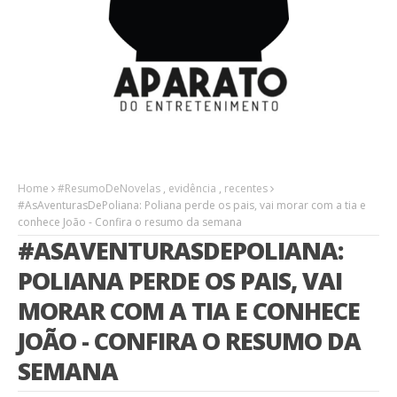
Home
#ResumoDeNovelas
,
evidência
,
recentes
#AsAventurasDePoliana: Poliana perde os pais, vai morar com a tia e
conhece João - Confira o resumo da semana
#ASAVENTURASDEPOLIANA:
POLIANA PERDE OS PAIS, VAI
MORAR COM A TIA E CONHECE
JOÃO - CONFIRA O RESUMO DA
SEMANA