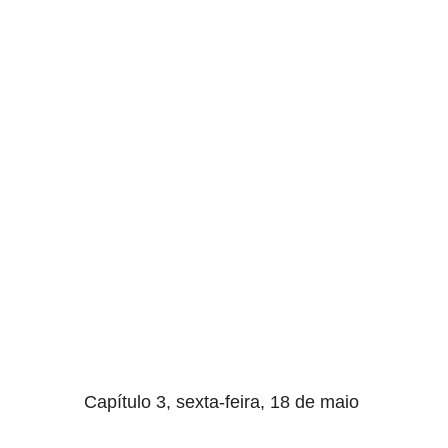
aqui termina o anuncio (coloque tinta branca sobre essa
frase)
Capítulo 3, sexta-feira, 18 de maio