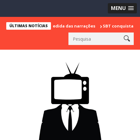
MENU
e marca sua despedida das narrações
ÚLTIMAS NOTÍCIAS
SBT conquista a vice lider