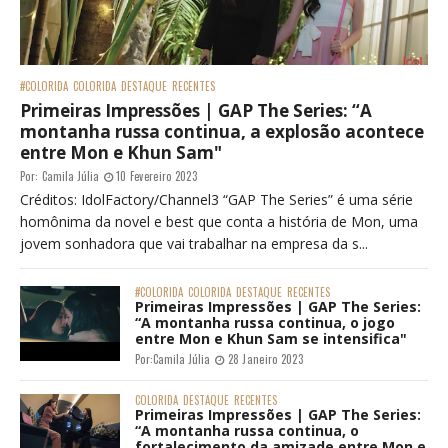
#COLORIDA
COLORIDA
DESTAQUE
RECENTES
Primeiras Impressões | GAP The Series: “A
montanha russa continua, a explosão acontece
entre Mon e Khun Sam"
Por:
Camila Júlia
10 Fevereiro 2023
Créditos: IdolFactory/Channel3 “GAP The Series” é uma série
homônima da novel e best que conta a história de Mon, uma
jovem sonhadora que vai trabalhar na empresa da s...
#COLORIDA
COLORIDA
DESTAQUE
RECENTES
Primeiras Impressões | GAP The Series:
“A montanha russa continua, o jogo
entre Mon e Khun Sam se intensifica"
Por:
Camila Júlia
28 Janeiro 2023
COLORIDA
DESTAQUE
RECENTES
Primeiras Impressões | GAP The Series:
“A montanha russa continua, o
fortalecimento da amizade entre Mon e