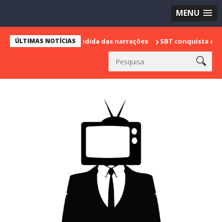
MENU
arca sua despedida das narrações
ÚLTIMAS NOTÍCIAS
SBT conquista a vice liderança