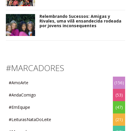
Relembrando Sucessos: Amigas y
Rivales, uma vilã ensandecida rodeada
por jovens inconsequentes
#MARCADORES
#AmoArte
(156)
#AndaComigo
(53)
#EmEquipe
(47)
#LeiturasNataDoLeite
(21)