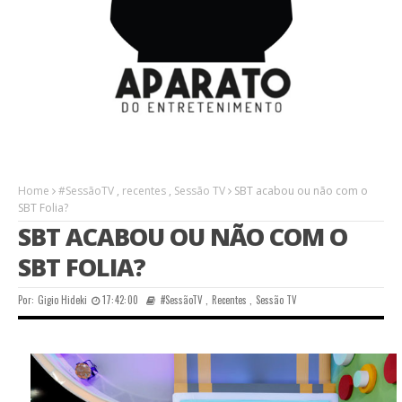
Home
#SessãoTV
,
recentes
,
Sessão TV
SBT acabou ou não com o
SBT Folia?
SBT ACABOU OU NÃO COM O
SBT FOLIA?
Por:
Gigio Hideki
17:42:00
#SessãoTV
,
Recentes
,
Sessão TV