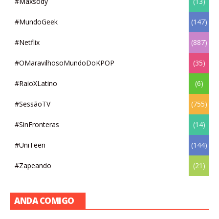
#Maxsody
(13)
#MundoGeek
(147)
#Netflix
(887)
#OMaravilhosoMundoDoKPOP
(35)
#RaioXLatino
(6)
#SessãoTV
(755)
#SinFronteras
(14)
#UniTeen
(144)
#Zapeando
(21)
ANDA COMIGO