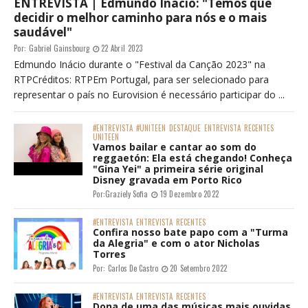
ENTREVISTA | Edmundo Inácio: "Temos que
decidir o melhor caminho para nós e o mais
saudável"
Por:
Gabriel Gainsbourg
22 Abril 2023
Edmundo Inácio durante o "Festival da Canção 2023" na
RTPCréditos: RTPEm Portugal, para ser selecionado para
representar o país no Eurovision é necessário participar do ...
#ENTREVISTA
#UNITEEN
DESTAQUE
ENTREVISTA
RECENTES
UNITEEN
Vamos bailar e cantar ao som do
reggaetón: Ela está chegando! Conheça
"Gina Yei" a primeira série original
Disney gravada em Porto Rico
Por:
Graziely Sofia
19 Dezembro 2022
#ENTREVISTA
ENTREVISTA
RECENTES
Confira nosso bate papo com a "Turma
da Alegria" e com o ator Nicholas
Torres
Por:
Carlos De Castro
20 Setembro 2022
#ENTREVISTA
ENTREVISTA
RECENTES
Dona de uma das músicas mais ouvidas