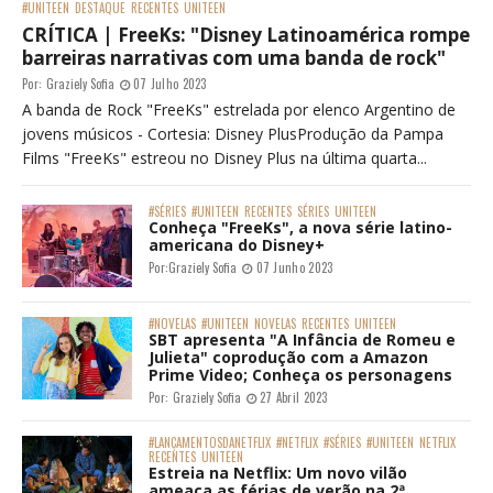
#UNITEEN
DESTAQUE
RECENTES
UNITEEN
CRÍTICA | FreeKs: "Disney Latinoamérica rompe
barreiras narrativas com uma banda de rock"
Por:
Graziely Sofia
07 Julho 2023
A banda de Rock "FreeKs" estrelada por elenco Argentino de
jovens músicos - Cortesia: Disney PlusProdução da Pampa
Films "FreeKs" estreou no Disney Plus na última quarta...
#SÉRIES
#UNITEEN
RECENTES
SÉRIES
UNITEEN
Conheça "FreeKs", a nova série latino-
americana do Disney+
Por:
Graziely Sofia
07 Junho 2023
#NOVELAS
#UNITEEN
NOVELAS
RECENTES
UNITEEN
SBT apresenta "A Infância de Romeu e
Julieta" coprodução com a Amazon
Prime Video; Conheça os personagens
Por:
Graziely Sofia
27 Abril 2023
#LANÇAMENTOSDANETFLIX
#NETFLIX
#SÉRIES
#UNITEEN
NETFLIX
RECENTES
UNITEEN
Estreia na Netflix: Um novo vilão
ameaça as férias de verão na 2ª