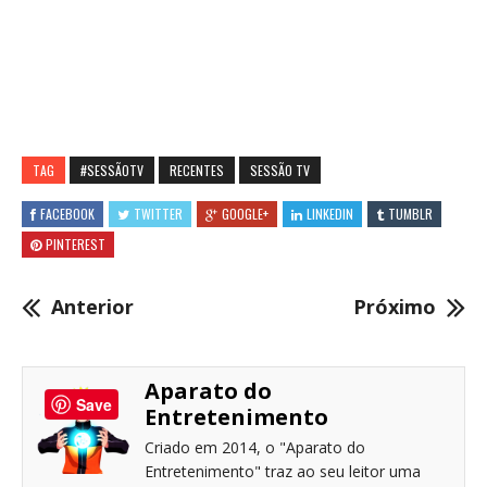
TAG
#SESSÃOTV
RECENTES
SESSÃO TV
FACEBOOK
TWITTER
GOOGLE+
LINKEDIN
TUMBLR
PINTEREST
Anterior
Próximo
Aparato do
Save
Entretenimento
Criado em 2014, o "Aparato do
Entretenimento" traz ao seu leitor uma