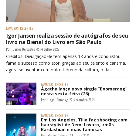
FAMOSOS
RECENTES
Igor Jansen realiza sessão de autógrafos de seu
livro na Bienal do Livro em São Paulo
Por:
Carlos De Castro
14 Julho 2022
Créditos: DivulgaçãoEle tem apenas 18 anos e conquistou
fama e sucesso como ator, graças ao seu talento e carisma,
agora se aventura em outro terreno da cultura, o da li...
FAMOSOS
RECENTES
Ágatha lança novo single “Boomerang”
nesta sexta-feira (26)
Por:
Hiago Júnior
27 Novembro 2021
FAMOSOS
RECENTES
Em Los Angeles, Tília faz shooting com
hairstylist de Demi Lovato, irmãs
Kardashian e mais famosas
Por:
Hiago Júnior
17 Julho 2021