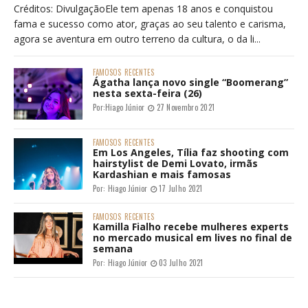
Créditos: DivulgaçãoEle tem apenas 18 anos e conquistou
fama e sucesso como ator, graças ao seu talento e carisma,
agora se aventura em outro terreno da cultura, o da li...
FAMOSOS
RECENTES
Ágatha lança novo single “Boomerang”
nesta sexta-feira (26)
Por:
Hiago Júnior
27 Novembro 2021
FAMOSOS
RECENTES
Em Los Angeles, Tília faz shooting com
hairstylist de Demi Lovato, irmãs
Kardashian e mais famosas
Por:
Hiago Júnior
17 Julho 2021
FAMOSOS
RECENTES
Kamilla Fialho recebe mulheres experts
no mercado musical em lives no final de
semana
Por:
Hiago Júnior
03 Julho 2021