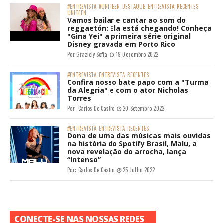
#ENTREVISTA
#UNITEEN
DESTAQUE
ENTREVISTA
RECENTES
UNITEEN
Vamos bailar e cantar ao som do
reggaetón: Ela está chegando! Conheça
"Gina Yei" a primeira série original
Disney gravada em Porto Rico
Por:
Graziely Sofia
19 Dezembro 2022
#ENTREVISTA
ENTREVISTA
RECENTES
Confira nosso bate papo com a "Turma
da Alegria" e com o ator Nicholas
Torres
Por:
Carlos De Castro
20 Setembro 2022
#ENTREVISTA
ENTREVISTA
RECENTES
Dona de uma das músicas mais ouvidas
na história do Spotify Brasil, Malu, a
nova revelação do arrocha, lança
“Intenso”
Por:
Carlos De Castro
25 Julho 2022
CONECTE-SE NAS NOSSAS REDES