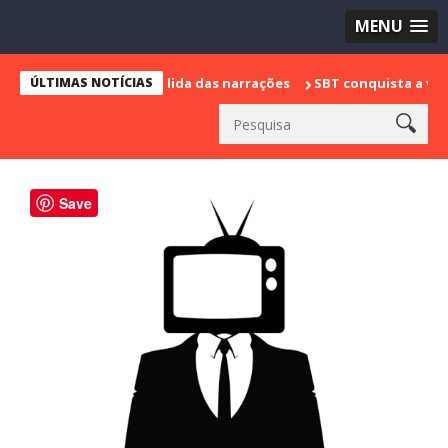
MENU
rca sua despedida das narrações
ÚLTIMAS NOTÍCIAS
SBT conquista a vice liderança 
Save