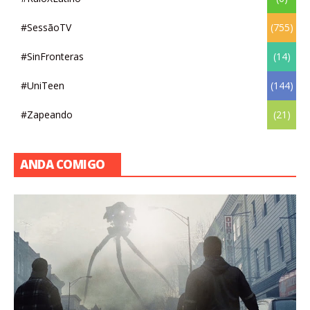
#SessãoTV
(755)
#SinFronteras
(14)
#UniTeen
(144)
#Zapeando
(21)
ANDA COMIGO