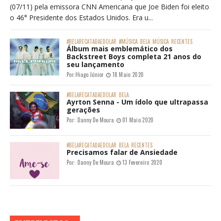
(07/11) pela emissora CNN Americana que Joe Biden foi eleito
o 46° Presidente dos Estados Unidos. Era u...
#BELARECATADAEDOLAR
#MÚSICA
BELA
MÚSICA
RECENTES
Álbum mais emblemático dos
Backstreet Boys completa 21 anos do
seu lançamento
Por:
Hiago Júnior
18 Maio 2020
#BELARECATADAEDOLAR
BELA
Ayrton Senna - Um ídolo que ultrapassa
gerações
Por:
Danny De Moura
01 Maio 2020
#BELARECATADAEDOLAR
BELA
RECENTES
Precisamos falar de Ansiedade
Por:
Danny De Moura
13 Fevereiro 2020