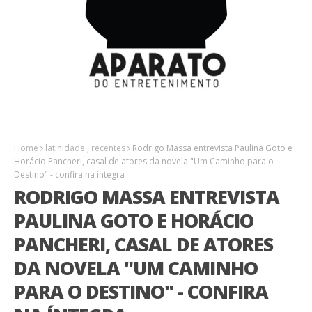
Home
latinidade
,
recentes
Rodrigo Massa entrevista Paulina Goto e
Horácio Pancheri, casal de atores da novela "Um Caminho para o
Destino" - confira na íntegra
RODRIGO MASSA ENTREVISTA
PAULINA GOTO E HORÁCIO
PANCHERI, CASAL DE ATORES
DA NOVELA "UM CAMINHO
PARA O DESTINO" - CONFIRA