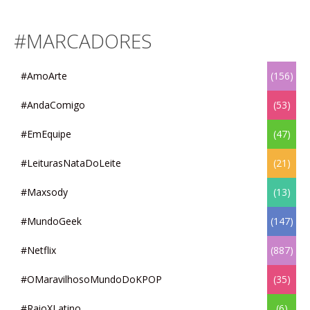
#MARCADORES
#AmoArte
(156)
#AndaComigo
(53)
#EmEquipe
(47)
#LeiturasNataDoLeite
(21)
#Maxsody
(13)
#MundoGeek
(147)
#Netflix
(887)
#OMaravilhosoMundoDoKPOP
(35)
#RaioXLatino
(6)