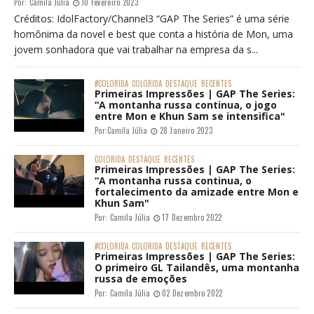
Por:
Camila Júlia
10 Fevereiro 2023
Créditos: IdolFactory/Channel3 “GAP The Series” é uma série
homônima da novel e best que conta a história de Mon, uma
jovem sonhadora que vai trabalhar na empresa da s...
#COLORIDA
COLORIDA
DESTAQUE
RECENTES
Primeiras Impressões | GAP The Series:
“A montanha russa continua, o jogo
entre Mon e Khun Sam se intensifica"
Por:
Camila Júlia
28 Janeiro 2023
COLORIDA
DESTAQUE
RECENTES
Primeiras Impressões | GAP The Series:
“A montanha russa continua, o
fortalecimento da amizade entre Mon e
Khun Sam"
Por:
Camila Júlia
17 Dezembro 2022
#COLORIDA
COLORIDA
DESTAQUE
RECENTES
Primeiras Impressões | GAP The Series:
O primeiro GL Tailandês, uma montanha
russa de emoções
Por:
Camila Júlia
02 Dezembro 2022