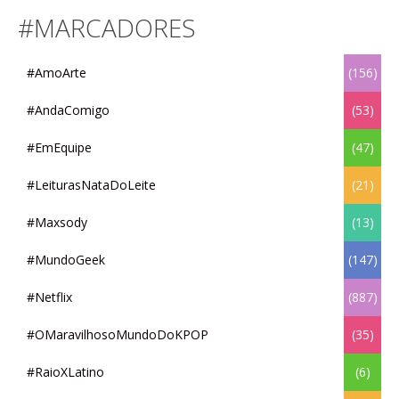
#MARCADORES
#AmoArte
(156)
#AndaComigo
(53)
#EmEquipe
(47)
#LeiturasNataDoLeite
(21)
#Maxsody
(13)
#MundoGeek
(147)
#Netflix
(887)
#OMaravilhosoMundoDoKPOP
(35)
#RaioXLatino
(6)