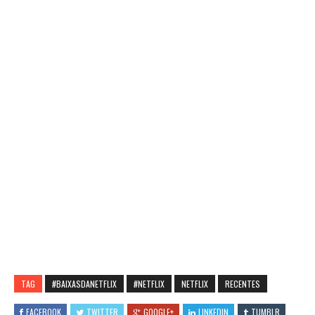
TAG
#BAIXASDANETFLIX
#NETFLIX
NETFLIX
RECENTES
FACEBOOK
TWITTER
GOOGLE+
LINKEDIN
TUMBLR