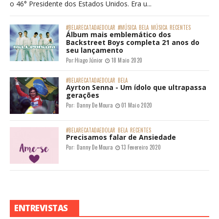
o 46° Presidente dos Estados Unidos. Era u...
#BELARECATADAEDOLAR
#MÚSICA
BELA
MÚSICA
RECENTES
Álbum mais emblemático dos
Backstreet Boys completa 21 anos do
seu lançamento
Por:
Hiago Júnior
18 Maio 2020
#BELARECATADAEDOLAR
BELA
Ayrton Senna - Um ídolo que ultrapassa
gerações
Por:
Danny De Moura
01 Maio 2020
#BELARECATADAEDOLAR
BELA
RECENTES
Precisamos falar de Ansiedade
Por:
Danny De Moura
13 Fevereiro 2020
ENTREVISTAS