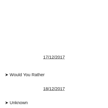
aqui termina o anuncio (coloque tinta branca sobre essa
frase)
17/12/2017
➤ Would You Rather
18/12/2017
➤ Unknown