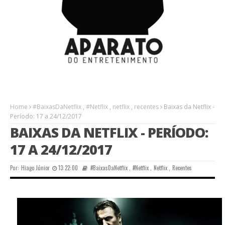
Home
#BaixasDaNetflix
,
#Netflix
,
netflix
,
recentes
Baixas da Netflix -
Período: 17 a 24/12/2017
BAIXAS DA NETFLIX - PERÍODO:
17 A 24/12/2017
Por:
Hiago Júnior
13:22:00
#BaixasDaNetflix
,
#Netflix
,
Netflix
,
Recentes