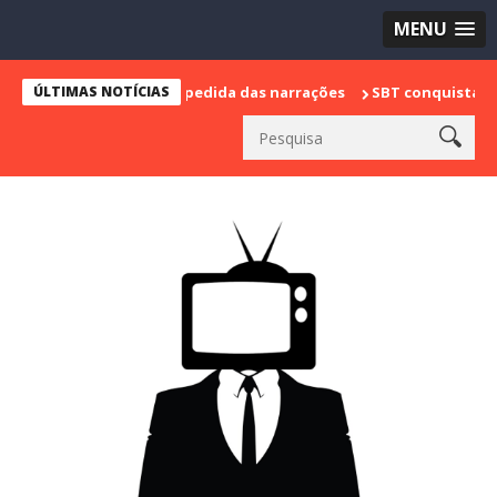
MENU
 marca sua despedida das narrações
ÚLTIMAS NOTÍCIAS
SBT conquista a vice lideran