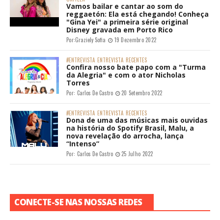
Vamos bailar e cantar ao som do
reggaetón: Ela está chegando! Conheça
"Gina Yei" a primeira série original
Disney gravada em Porto Rico
Por:
Graziely Sofia
19 Dezembro 2022
#ENTREVISTA
ENTREVISTA
RECENTES
Confira nosso bate papo com a "Turma
da Alegria" e com o ator Nicholas
Torres
Por:
Carlos De Castro
20 Setembro 2022
#ENTREVISTA
ENTREVISTA
RECENTES
Dona de uma das músicas mais ouvidas
na história do Spotify Brasil, Malu, a
nova revelação do arrocha, lança
“Intenso”
Por:
Carlos De Castro
25 Julho 2022
CONECTE-SE NAS NOSSAS REDES