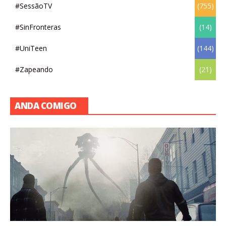
#SessãoTV
(755)
#SinFronteras
(14)
#UniTeen
(144)
#Zapeando
(21)
ANDA COMIGO