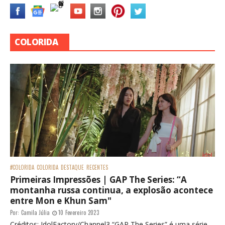
COLORIDA
#COLORIDA
COLORIDA
DESTAQUE
RECENTES
Primeiras Impressões | GAP The Series: “A
montanha russa continua, a explosão acontece
entre Mon e Khun Sam"
Por:
Camila Júlia
10 Fevereiro 2023
Créditos: IdolFactory/Channel3 “GAP The Series” é uma série