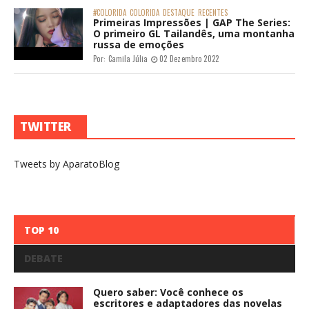
#COLORIDA
COLORIDA
DESTAQUE
RECENTES
Primeiras Impressões | GAP The Series: “A
montanha russa continua, a explosão acontece
entre Mon e Khun Sam"
Por:
Camila Júlia
10 Fevereiro 2023
Créditos: IdolFactory/Channel3 “GAP The Series” é uma série
homônima da novel e best que conta a história de Mon, uma
jovem sonhadora que vai trabalhar na empresa da s...
#COLORIDA
COLORIDA
DESTAQUE
RECENTES
Primeiras Impressões | GAP The Series:
“A montanha russa continua, o jogo
entre Mon e Khun Sam se intensifica"
Por:
Camila Júlia
28 Janeiro 2023
COLORIDA
DESTAQUE
RECENTES
Primeiras Impressões | GAP The Series:
“A montanha russa continua, o
fortalecimento da amizade entre Mon e
Khun Sam"