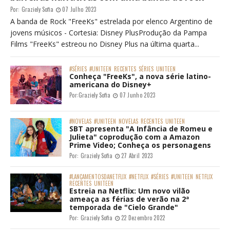
FAMOSOS
RECENTES
Kamilla Fialho recebe mulheres experts
no mercado musical em lives no final de
semana
Por:
Hiago Júnior
03 Julho 2021
UNITEEN
#UNITEEN
DESTAQUE
RECENTES
UNITEEN