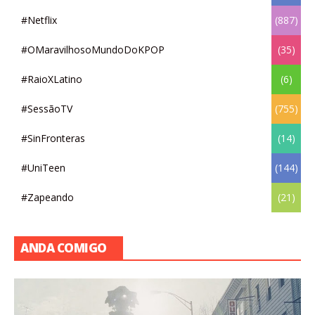
Smallville: 17 curiosidades sobre a série
#MARCADORES
#AmoArte
(156)
#AndaComigo
(53)
#EmEquipe
(47)
#LeiturasNataDoLeite
(21)
#Maxsody
(13)