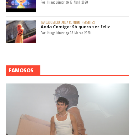
#ANDACOMIGO
ANDA COMIGO
RECENTES
Anda Comigo: Coisas de outro mundo
Por:
Hiago Júnior
24 Maio 2020
Cena do filme 'Guerra dos Mundos' - Créditos: Paramount
Pictures Mundo | DreamWorks Pictures Dormi pouco. Noite
intensa, de um frio entrando pelas frestas da jan...
#ANDACOMIGO
ANDA COMIGO
RECENTES
Anda Comigo: Esfregando as memórias
Por:
Hiago Júnior
02 Maio 2020