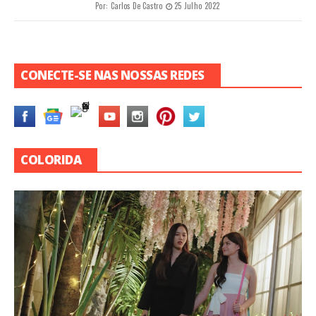
decidir o melhor caminho para nós e o mais
saudável"
Por:
Gabriel Gainsbourg
22 Abril 2023
Edmundo Inácio durante o "Festival da Canção 2023" na
RTPCréditos: RTPEm Portugal, para ser selecionado para
representar o país no Eurovision é necessário participar do ...
#ENTREVISTA
#UNITEEN
DESTAQUE
ENTREVISTA
RECENTES
UNITEEN
Vamos bailar e cantar ao som do
reggaetón: Ela está chegando! Conheça
"Gina Yei" a primeira série original
Disney gravada em Porto Rico
Por:
Graziely Sofia
19 Dezembro 2022
#ENTREVISTA
ENTREVISTA
RECENTES
Confira nosso bate papo com a "Turma
da Alegria" e com o ator Nicholas
Torres
Por:
Carlos De Castro
20 Setembro 2022
#ENTREVISTA
ENTREVISTA
RECENTES
Dona de uma das músicas mais ouvidas
na história do Spotify Brasil, Malu, a