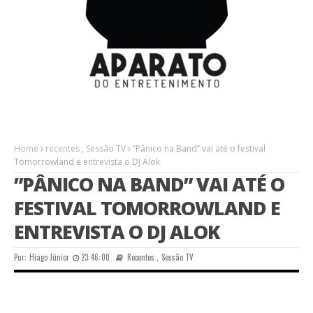
Home
recentes
,
Sessão TV
”Pânico na Band” vai até o festival
Tomorrowland e entrevista o DJ Alok
”PÂNICO NA BAND” VAI ATÉ O
FESTIVAL TOMORROWLAND E
ENTREVISTA O DJ ALOK
Por:
Hiago Júnior
23:46:00
Recentes
,
Sessão TV