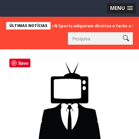
MENU
ÚLTIMAS NOTÍCIAS
SBT e N Sports adquirem direitos e farão a transmissão d
Save