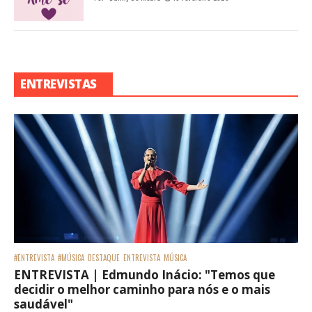
#BELARECATADAEDOLAR
BELA
RECENTES
Kamala Harris: Em nome das minorias e dos
negros, primeira Vice-Presidente negra dos
Estados Unidos entra para história política do
país
Por:
Danny De Moura
07 Novembro 2020
Kamala Harris - Créditos: CNN Foi projetado nesse sábado
(07/11) pela emissora CNN Americana que Joe Biden foi eleito
o 46° Presidente dos Estados Unidos. Era u...
#BELARECATADAEDOLAR
#MÚSICA
BELA
MÚSICA
RECENTES
Álbum mais emblemático dos
Backstreet Boys completa 21 anos do
seu lançamento
Por:
Hiago Júnior
18 Maio 2020
#BELARECATADAEDOLAR
BELA
Ayrton Senna - Um ídolo que ultrapassa
gerações
Por:
Danny De Moura
01 Maio 2020
#BELARECATADAEDOLAR
BELA
RECENTES