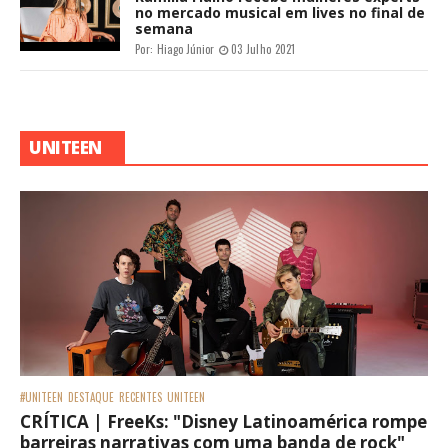
FAMOSOS
RECENTES
Igor Jansen realiza sessão de autógrafos de seu
livro na Bienal do Livro em São Paulo
Por:
Carlos De Castro
14 Julho 2022
Créditos: DivulgaçãoEle tem apenas 18 anos e conquistou
fama e sucesso como ator, graças ao seu talento e carisma,
agora se aventura em outro terreno da cultura, o da li...
FAMOSOS
RECENTES
Ágatha lança novo single “Boomerang”
nesta sexta-feira (26)
Por:
Hiago Júnior
27 Novembro 2021
FAMOSOS
RECENTES
Em Los Angeles, Tília faz shooting com
hairstylist de Demi Lovato, irmãs
Kardashian e mais famosas
Por:
Hiago Júnior
17 Julho 2021