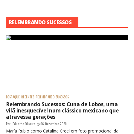
CRÍTICA | FreeKs: "Disney Latinoamérica rompe
barreiras narrativas com uma banda de rock"
Por:
Graziely Sofia
07 Julho 2023
A banda de Rock "FreeKs" estrelada por elenco Argentino de
jovens músicos - Cortesia: Disney PlusProdução da Pampa
Films "FreeKs" estreou no Disney Plus na última quarta...
#SÉRIES
#UNITEEN
RECENTES
SÉRIES
UNITEEN
Conheça "FreeKs", a nova série latino-
americana do Disney+
Por:
Graziely Sofia
07 Junho 2023
#NOVELAS
#UNITEEN
NOVELAS
RECENTES
UNITEEN
SBT apresenta "A Infância de Romeu e
Julieta" coprodução com a Amazon
Prime Video; Conheça os personagens
Por:
Graziely Sofia
27 Abril 2023
#LANÇAMENTOSDANETFLIX
#NETFLIX
#SÉRIES
#UNITEEN
NETFLIX
RECENTES
UNITEEN
Estreia na Netflix: Um novo vilão
ameaça as férias de verão na 2ª
temporada de "Cielo Grande"