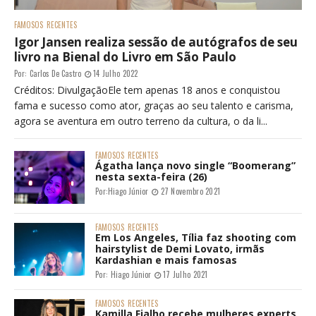
#ANDACOMIGO
ANDA COMIGO
RECENTES
Anda Comigo: Uma cena feliz
Por:
Hiago Júnior
17 Abril 2020
#ANDACOMIGO
ANDA COMIGO
RECENTES
Anda Comigo: Só quero ser feliz
Por:
Hiago Júnior
08 Março 2020
FAMOSOS