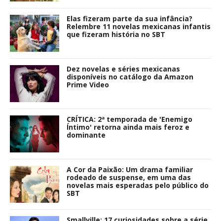
Quero saber: Você conhece os
escritores e adaptadores das novelas
mexicanas da Televisa?
SBT apresenta "A Infância de Romeu e
Julieta" coprodução com a Amazon
Prime Video; Conheça os personagens
Jornalista Kacau Fonseca posa para a
Playboy: "Fiquei muito feliz com o
resultado"
Kiraz Mevsimi: Uma novela turca para
se apaixonar
Resenha - Feios