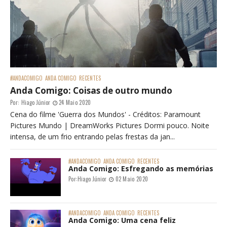
#MundoGeek
(147)
#Netflix
(887)
#OMaravilhosoMundoDoKPOP
(35)
#RaioXLatino
(6)
#SessãoTV
(755)
#SinFronteras
(14)
#UniTeen
(144)
#Zapeando
(21)
ANDA COMIGO