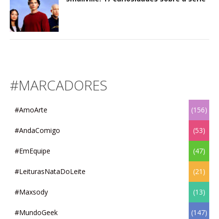
Elas fizeram parte da sua infância?
Relembre 11 novelas mexicanas infantis
que fizeram história no SBT
Dez novelas e séries mexicanas
disponíveis no catálogo da Amazon
Prime Video
CRÍTICA: 2ª temporada de 'Enemigo
Íntimo' retorna ainda mais feroz e
dominante
A Cor da Paixão: Um drama familiar
rodeado de suspense, em uma das
novelas mais esperadas pelo público do
SBT