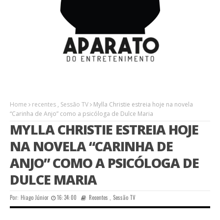
Home
recentes
,
Sessão TV
Mylla Christie estreia hoje na novela
“Carinha de Anjo” como a psicóloga de Dulce Maria
MYLLA CHRISTIE ESTREIA HOJE
NA NOVELA “CARINHA DE
ANJO” COMO A PSICÓLOGA DE
DULCE MARIA
Por:
Hiago Júnior
16:34:00
Recentes
,
Sessão TV