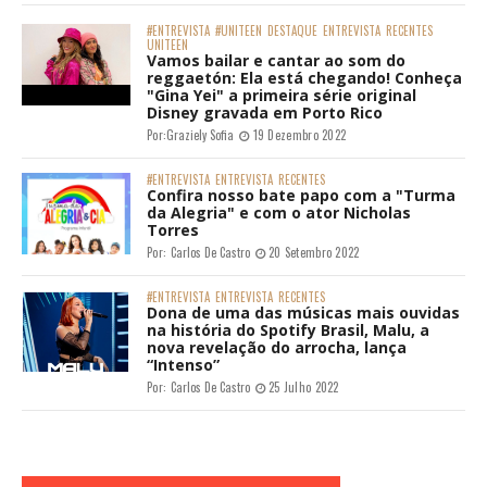
#ENTREVISTA
#UNITEEN
DESTAQUE
ENTREVISTA
RECENTES
UNITEEN
Vamos bailar e cantar ao som do
reggaetón: Ela está chegando! Conheça
"Gina Yei" a primeira série original
Disney gravada em Porto Rico
Por:
Graziely Sofia
19 Dezembro 2022
#ENTREVISTA
ENTREVISTA
RECENTES
Confira nosso bate papo com a "Turma
da Alegria" e com o ator Nicholas
Torres
Por:
Carlos De Castro
20 Setembro 2022
#ENTREVISTA
ENTREVISTA
RECENTES
Dona de uma das músicas mais ouvidas
na história do Spotify Brasil, Malu, a
nova revelação do arrocha, lança
“Intenso”
Por:
Carlos De Castro
25 Julho 2022