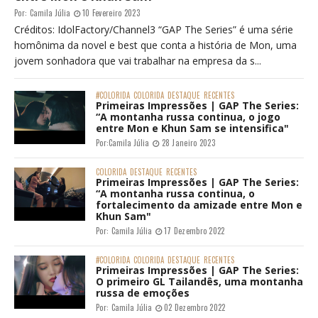
Por:
Camila Júlia
10 Fevereiro 2023
Créditos: IdolFactory/Channel3 “GAP The Series” é uma série
homônima da novel e best que conta a história de Mon, uma
jovem sonhadora que vai trabalhar na empresa da s...
#COLORIDA
COLORIDA
DESTAQUE
RECENTES
Primeiras Impressões | GAP The Series:
“A montanha russa continua, o jogo
entre Mon e Khun Sam se intensifica"
Por:
Camila Júlia
28 Janeiro 2023
COLORIDA
DESTAQUE
RECENTES
Primeiras Impressões | GAP The Series:
“A montanha russa continua, o
fortalecimento da amizade entre Mon e
Khun Sam"
Por:
Camila Júlia
17 Dezembro 2022
#COLORIDA
COLORIDA
DESTAQUE
RECENTES
Primeiras Impressões | GAP The Series:
O primeiro GL Tailandês, uma montanha
russa de emoções
Por:
Camila Júlia
02 Dezembro 2022