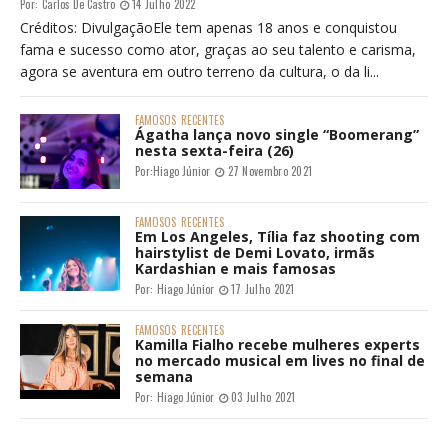
Por:
Carlos De Castro
14 Julho 2022
Créditos: DivulgaçãoEle tem apenas 18 anos e conquistou
fama e sucesso como ator, graças ao seu talento e carisma,
agora se aventura em outro terreno da cultura, o da li...
FAMOSOS
RECENTES
Ágatha lança novo single “Boomerang”
nesta sexta-feira (26)
Por:
Hiago Júnior
27 Novembro 2021
FAMOSOS
RECENTES
Em Los Angeles, Tília faz shooting com
hairstylist de Demi Lovato, irmãs
Kardashian e mais famosas
Por:
Hiago Júnior
17 Julho 2021
FAMOSOS
RECENTES
Kamilla Fialho recebe mulheres experts
no mercado musical em lives no final de
semana
Por:
Hiago Júnior
03 Julho 2021