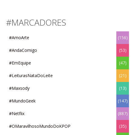
#MARCADORES
#AmoArte
(156)
#AndaComigo
(53)
#EmEquipe
(47)
#LeiturasNataDoLeite
(21)
#Maxsody
(13)
#MundoGeek
(147)
#Netflix
(887)
#OMaravilhosoMundoDoKPOP
(35)