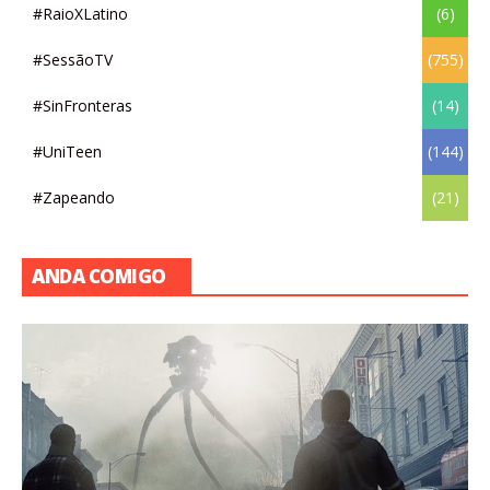
#RaioXLatino
(6)
#SessãoTV
(755)
#SinFronteras
(14)
#UniTeen
(144)
#Zapeando
(21)
ANDA COMIGO