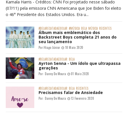
Kamala Harris - Créditos: CNN Foi projetado nesse sábado
(07/11) pela emissora CNN Americana que Joe Biden foi eleito
o 46° Presidente dos Estados Unidos. Era u...
#BELARECATADAEDOLAR
#MÚSICA
BELA
MÚSICA
RECENTES
Álbum mais emblemático dos
Backstreet Boys completa 21 anos do
seu lançamento
Por:
Hiago Júnior
18 Maio 2020
#BELARECATADAEDOLAR
BELA
Ayrton Senna - Um ídolo que ultrapassa
gerações
Por:
Danny De Moura
01 Maio 2020
#BELARECATADAEDOLAR
BELA
RECENTES
Precisamos falar de Ansiedade
Por:
Danny De Moura
13 Fevereiro 2020