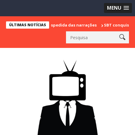
MENU
e marca sua despedida das narrações
ÚLTIMAS NOTÍCIAS
SBT conquista a vice lidera