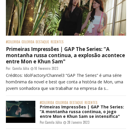
#COLORIDA
COLORIDA
DESTAQUE
RECENTES
Primeiras Impressões | GAP The Series: “A
montanha russa continua, a explosão acontece
entre Mon e Khun Sam"
Por:
Camila Júlia
10 Fevereiro 2023
Créditos: IdolFactory/Channel3 “GAP The Series” é uma série
homônima da novel e best que conta a história de Mon, uma
jovem sonhadora que vai trabalhar na empresa da s...
#COLORIDA
COLORIDA
DESTAQUE
RECENTES
Primeiras Impressões | GAP The Series:
“A montanha russa continua, o jogo
entre Mon e Khun Sam se intensifica"
Por:
Camila Júlia
28 Janeiro 2023