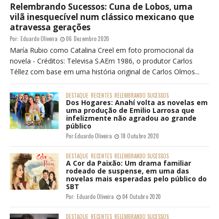
Relembrando Sucessos: Cuna de Lobos, uma
vilã inesquecível num clássico mexicano que
atravessa gerações
Por:
Eduardo Oliveira
06 Dezembro 2020
María Rubio como Catalina Creel em foto promocional da
novela - Créditos: Televisa S.AEm 1986, o produtor Carlos
Téllez com base em uma história original de Carlos Olmos...
DESTAQUE
RECENTES
RELEMBRANDO SUCESSOS
Dos Hogares: Anahí volta as novelas em
uma produção de Emilio Larrosa que
infelizmente não agradou ao grande
público
Por:
Eduardo Oliveira
18 Outubro 2020
DESTAQUE
RECENTES
RELEMBRANDO SUCESSOS
A Cor da Paixão: Um drama familiar
rodeado de suspense, em uma das
novelas mais esperadas pelo público do
SBT
Por:
Eduardo Oliveira
04 Outubro 2020
DESTAQUE
RECENTES
RELEMBRANDO SUCESSOS