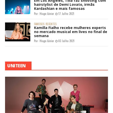
Em Los Angeles, Tília faz shooting com
hairstylist de Demi Lovato, irmãs
Kardashian e mais famosas
Por:
Hiago Júnior
17 Julho 2021
FAMOSOS
RECENTES
Kamilla Fialho recebe mulheres experts
no mercado musical em lives no final de
semana
Por:
Hiago Júnior
03 Julho 2021
UNITEEN