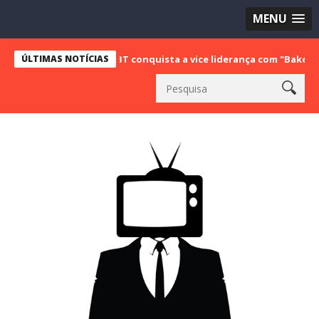
MENU
ÚLTIMAS NOTÍCIAS
SBT conquista a vice liderança com "Bake Off Brasil" e