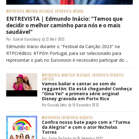
#ENTREVISTA
#MÚSICA
DESTAQUE
ENTREVISTA
MÚSICA
ENTREVISTA | Edmundo Inácio: "Temos que
decidir o melhor caminho para nós e o mais
saudável"
Por:
Gabriel Gainsbourg
22 Abril 2023
Edmundo Inácio durante o "Festival da Canção 2023" na
RTPCréditos: RTPEm Portugal, para ser selecionado para
representar o país no Eurovision é necessário participar do ...
#ENTREVISTA
#UNITEEN
DESTAQUE
ENTREVISTA
RECENTES
UNITEEN
Vamos bailar e cantar ao som do
reggaetón: Ela está chegando! Conheça
"Gina Yei" a primeira série original
Disney gravada em Porto Rico
Por:
Graziely Sofia
19 Dezembro 2022
#ENTREVISTA
ENTREVISTA
RECENTES
Confira nosso bate papo com a "Turma
da Alegria" e com o ator Nicholas
Torres
Por:
Carlos De Castro
20 Setembro 2022