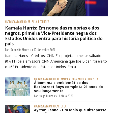
#BELARECATADAEDOLAR
BELA
RECENTES
Kamala Harris: Em nome das minorias e dos
negros, primeira Vice-Presidente negra dos
Estados Unidos entra para história política do
país
Por:
Danny De Moura
07 Novembro 2020
Kamala Harris - Créditos: CNN Foi projetado nesse sábado
(07/11) pela emissora CNN Americana que Joe Biden foi eleito
o 46° Presidente dos Estados Unidos. Era u...
#BELARECATADAEDOLAR
#MÚSICA
BELA
MÚSICA
RECENTES
Álbum mais emblemático dos
Backstreet Boys completa 21 anos do
seu lançamento
Por:
Hiago Júnior
18 Maio 2020
#BELARECATADAEDOLAR
BELA
Ayrton Senna - Um ídolo que ultrapassa