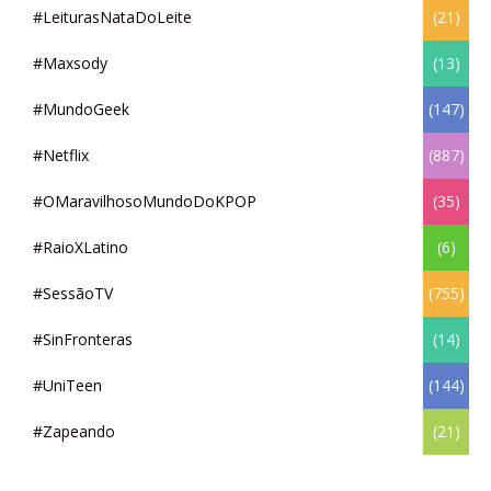
#LeiturasNataDoLeite
(21)
#Maxsody
(13)
#MundoGeek
(147)
#Netflix
(887)
#OMaravilhosoMundoDoKPOP
(35)
#RaioXLatino
(6)
#SessãoTV
(755)
#SinFronteras
(14)
#UniTeen
(144)
#Zapeando
(21)