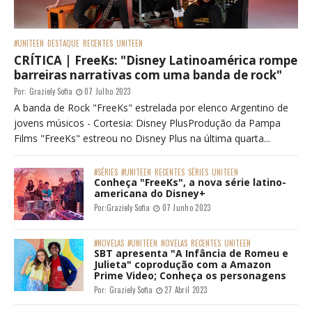
#UNITEEN
DESTAQUE
RECENTES
UNITEEN
CRÍTICA | FreeKs: "Disney Latinoamérica rompe
barreiras narrativas com uma banda de rock"
Por:
Graziely Sofia
07 Julho 2023
A banda de Rock "FreeKs" estrelada por elenco Argentino de
jovens músicos - Cortesia: Disney PlusProdução da Pampa
Films "FreeKs" estreou no Disney Plus na última quarta...
#SÉRIES
#UNITEEN
RECENTES
SÉRIES
UNITEEN
Conheça "FreeKs", a nova série latino-
americana do Disney+
Por:
Graziely Sofia
07 Junho 2023
#NOVELAS
#UNITEEN
NOVELAS
RECENTES
UNITEEN
SBT apresenta "A Infância de Romeu e
Julieta" coprodução com a Amazon
Prime Video; Conheça os personagens
Por:
Graziely Sofia
27 Abril 2023