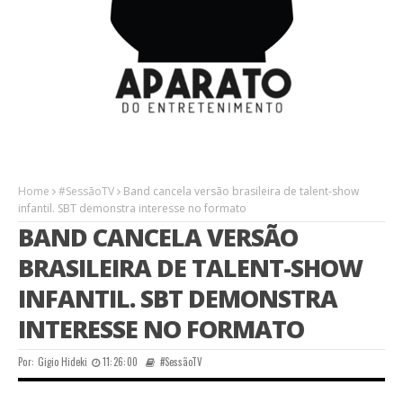
Home
#SessãoTV
Band cancela versão brasileira de talent-show
infantil. SBT demonstra interesse no formato
BAND CANCELA VERSÃO
BRASILEIRA DE TALENT-SHOW
INFANTIL. SBT DEMONSTRA
INTERESSE NO FORMATO
Por:
Gigio Hideki
11:26:00
#SessãoTV