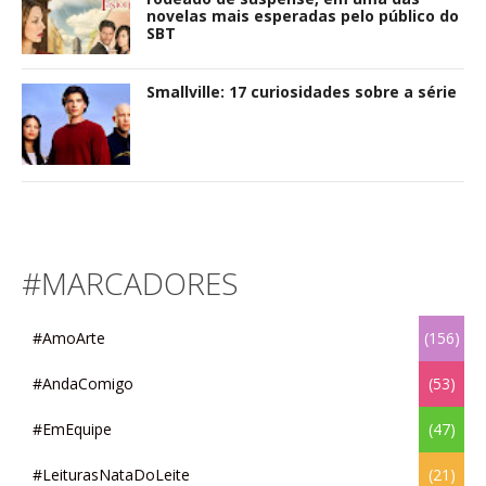
novelas mais esperadas pelo público do
SBT
Smallville: 17 curiosidades sobre a série
#MARCADORES
#AmoArte
(156)
#AndaComigo
(53)
#EmEquipe
(47)
#LeiturasNataDoLeite
(21)