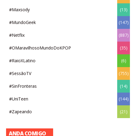
#Maxsody
(13)
#MundoGeek
(147)
#Netflix
(887)
#OMaravilhosoMundoDoKPOP
(35)
#RaioXLatino
(6)
#SessãoTV
(755)
#SinFronteras
(14)
#UniTeen
(144)
#Zapeando
(21)
ANDA COMIGO