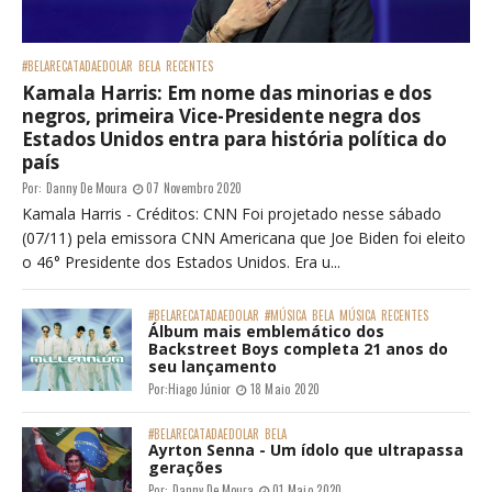
#BELARECATADAEDOLAR
BELA
RECENTES
Kamala Harris: Em nome das minorias e dos
negros, primeira Vice-Presidente negra dos
Estados Unidos entra para história política do
país
Por:
Danny De Moura
07 Novembro 2020
Kamala Harris - Créditos: CNN Foi projetado nesse sábado
(07/11) pela emissora CNN Americana que Joe Biden foi eleito
o 46° Presidente dos Estados Unidos. Era u...
#BELARECATADAEDOLAR
#MÚSICA
BELA
MÚSICA
RECENTES
Álbum mais emblemático dos
Backstreet Boys completa 21 anos do
seu lançamento
Por:
Hiago Júnior
18 Maio 2020
#BELARECATADAEDOLAR
BELA
Ayrton Senna - Um ídolo que ultrapassa
gerações
Por:
Danny De Moura
01 Maio 2020