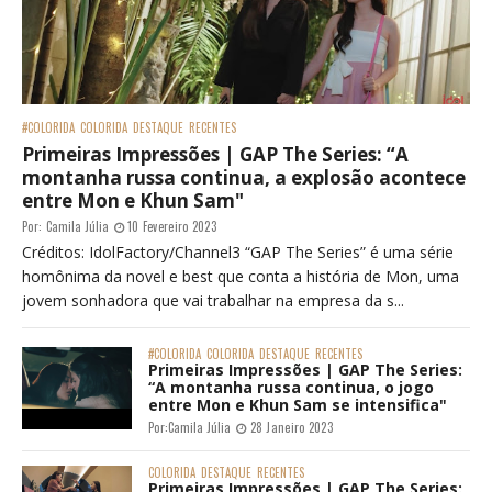
#COLORIDA
COLORIDA
DESTAQUE
RECENTES
Primeiras Impressões | GAP The Series: “A
montanha russa continua, a explosão acontece
entre Mon e Khun Sam"
Por:
Camila Júlia
10 Fevereiro 2023
Créditos: IdolFactory/Channel3 “GAP The Series” é uma série
homônima da novel e best que conta a história de Mon, uma
jovem sonhadora que vai trabalhar na empresa da s...
#COLORIDA
COLORIDA
DESTAQUE
RECENTES
Primeiras Impressões | GAP The Series:
“A montanha russa continua, o jogo
entre Mon e Khun Sam se intensifica"
Por:
Camila Júlia
28 Janeiro 2023
COLORIDA
DESTAQUE
RECENTES
Primeiras Impressões | GAP The Series: