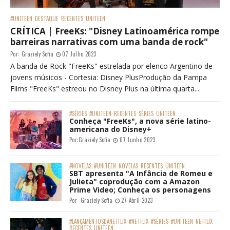
#UNITEEN
DESTAQUE
RECENTES
UNITEEN
CRÍTICA | FreeKs: "Disney Latinoamérica rompe
barreiras narrativas com uma banda de rock"
Por:
Graziely Sofia
07 Julho 2023
A banda de Rock "FreeKs" estrelada por elenco Argentino de
jovens músicos - Cortesia: Disney PlusProdução da Pampa
Films "FreeKs" estreou no Disney Plus na última quarta...
#SÉRIES
#UNITEEN
RECENTES
SÉRIES
UNITEEN
Conheça "FreeKs", a nova série latino-
americana do Disney+
Por:
Graziely Sofia
07 Junho 2023
#NOVELAS
#UNITEEN
NOVELAS
RECENTES
UNITEEN
SBT apresenta "A Infância de Romeu e
Julieta" coprodução com a Amazon
Prime Video; Conheça os personagens
Por:
Graziely Sofia
27 Abril 2023
#LANÇAMENTOSDANETFLIX
#NETFLIX
#SÉRIES
#UNITEEN
NETFLIX
RECENTES
UNITEEN