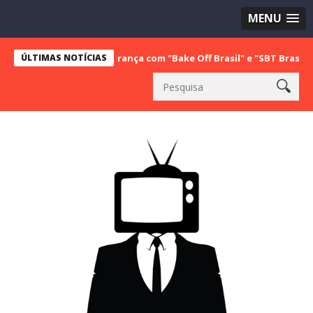
MENU
ista a vice liderança com "Bake Off Brasil" e "SBT Brasil"; confira
ÚLTIMAS NOTÍCIAS