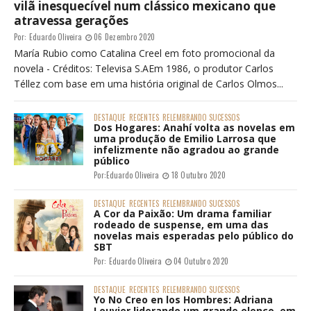
vilã inesquecível num clássico mexicano que
atravessa gerações
Por:
Eduardo Oliveira
06 Dezembro 2020
María Rubio como Catalina Creel em foto promocional da
novela - Créditos: Televisa S.AEm 1986, o produtor Carlos
Téllez com base em uma história original de Carlos Olmos...
DESTAQUE
RECENTES
RELEMBRANDO SUCESSOS
Dos Hogares: Anahí volta as novelas em
uma produção de Emilio Larrosa que
infelizmente não agradou ao grande
público
Por:
Eduardo Oliveira
18 Outubro 2020
DESTAQUE
RECENTES
RELEMBRANDO SUCESSOS
A Cor da Paixão: Um drama familiar
rodeado de suspense, em uma das
novelas mais esperadas pelo público do
SBT
Por:
Eduardo Oliveira
04 Outubro 2020
DESTAQUE
RECENTES
RELEMBRANDO SUCESSOS
Yo No Creo en los Hombres: Adriana
Louvier liderando um grande elenco, em