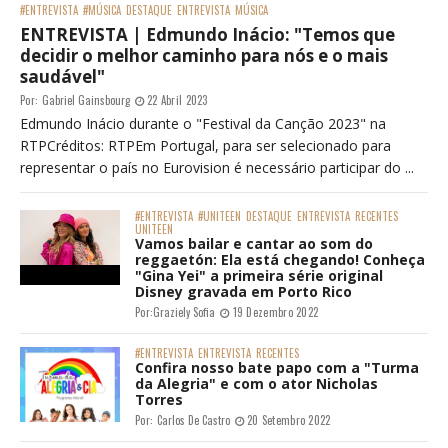
#ENTREVISTA
#MÚSICA
DESTAQUE
ENTREVISTA
MÚSICA
ENTREVISTA | Edmundo Inácio: "Temos que
decidir o melhor caminho para nós e o mais
saudável"
Por:
Gabriel Gainsbourg
22 Abril 2023
Edmundo Inácio durante o "Festival da Canção 2023" na
RTPCréditos: RTPEm Portugal, para ser selecionado para
representar o país no Eurovision é necessário participar do ...
#ENTREVISTA
#UNITEEN
DESTAQUE
ENTREVISTA
RECENTES
UNITEEN
Vamos bailar e cantar ao som do
reggaetón: Ela está chegando! Conheça
"Gina Yei" a primeira série original
Disney gravada em Porto Rico
Por:
Graziely Sofia
19 Dezembro 2022
#ENTREVISTA
ENTREVISTA
RECENTES
Confira nosso bate papo com a "Turma
da Alegria" e com o ator Nicholas
Torres
Por:
Carlos De Castro
20 Setembro 2022