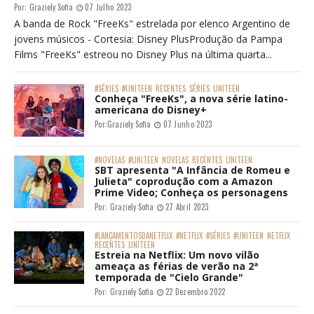
Por:
Graziely Sofia
07 Julho 2023
A banda de Rock "FreeKs" estrelada por elenco Argentino de
jovens músicos - Cortesia: Disney PlusProdução da Pampa
Films "FreeKs" estreou no Disney Plus na última quarta...
#SÉRIES
#UNITEEN
RECENTES
SÉRIES
UNITEEN
Conheça "FreeKs", a nova série latino-
americana do Disney+
Por:
Graziely Sofia
07 Junho 2023
#NOVELAS
#UNITEEN
NOVELAS
RECENTES
UNITEEN
SBT apresenta "A Infância de Romeu e
Julieta" coprodução com a Amazon
Prime Video; Conheça os personagens
Por:
Graziely Sofia
27 Abril 2023
#LANÇAMENTOSDANETFLIX
#NETFLIX
#SÉRIES
#UNITEEN
NETFLIX
RECENTES
UNITEEN
Estreia na Netflix: Um novo vilão
ameaça as férias de verão na 2ª
temporada de "Cielo Grande"
Por:
Graziely Sofia
22 Dezembro 2022