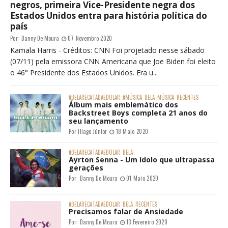
negros, primeira Vice-Presidente negra dos
Estados Unidos entra para história política do
país
Por:
Danny De Moura
07 Novembro 2020
Kamala Harris - Créditos: CNN Foi projetado nesse sábado
(07/11) pela emissora CNN Americana que Joe Biden foi eleito
o 46° Presidente dos Estados Unidos. Era u...
#BELARECATADAEDOLAR
#MÚSICA
BELA
MÚSICA
RECENTES
Álbum mais emblemático dos
Backstreet Boys completa 21 anos do
seu lançamento
Por:
Hiago Júnior
18 Maio 2020
#BELARECATADAEDOLAR
BELA
Ayrton Senna - Um ídolo que ultrapassa
gerações
Por:
Danny De Moura
01 Maio 2020
#BELARECATADAEDOLAR
BELA
RECENTES
Precisamos falar de Ansiedade
Por:
Danny De Moura
13 Fevereiro 2020