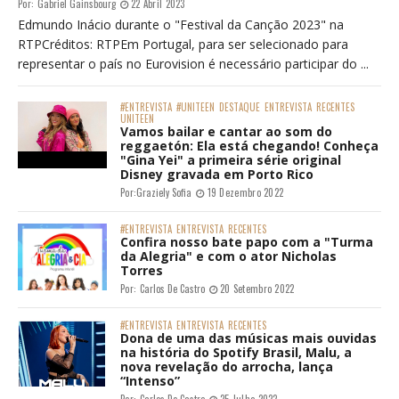
Por:
Gabriel Gainsbourg
22 Abril 2023
Edmundo Inácio durante o "Festival da Canção 2023" na
RTPCréditos: RTPEm Portugal, para ser selecionado para
representar o país no Eurovision é necessário participar do ...
#ENTREVISTA
#UNITEEN
DESTAQUE
ENTREVISTA
RECENTES
UNITEEN
Vamos bailar e cantar ao som do
reggaetón: Ela está chegando! Conheça
"Gina Yei" a primeira série original
Disney gravada em Porto Rico
Por:
Graziely Sofia
19 Dezembro 2022
#ENTREVISTA
ENTREVISTA
RECENTES
Confira nosso bate papo com a "Turma
da Alegria" e com o ator Nicholas
Torres
Por:
Carlos De Castro
20 Setembro 2022
#ENTREVISTA
ENTREVISTA
RECENTES
Dona de uma das músicas mais ouvidas
na história do Spotify Brasil, Malu, a
nova revelação do arrocha, lança
“Intenso”