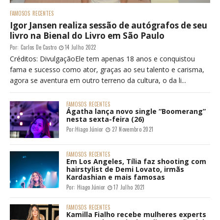
FAMOSOS
RECENTES
Igor Jansen realiza sessão de autógrafos de seu
livro na Bienal do Livro em São Paulo
Por:
Carlos De Castro
14 Julho 2022
Créditos: DivulgaçãoEle tem apenas 18 anos e conquistou
fama e sucesso como ator, graças ao seu talento e carisma,
agora se aventura em outro terreno da cultura, o da li...
FAMOSOS
RECENTES
Ágatha lança novo single “Boomerang”
nesta sexta-feira (26)
Por:
Hiago Júnior
27 Novembro 2021
FAMOSOS
RECENTES
Em Los Angeles, Tília faz shooting com
hairstylist de Demi Lovato, irmãs
Kardashian e mais famosas
Por:
Hiago Júnior
17 Julho 2021
FAMOSOS
RECENTES
Kamilla Fialho recebe mulheres experts