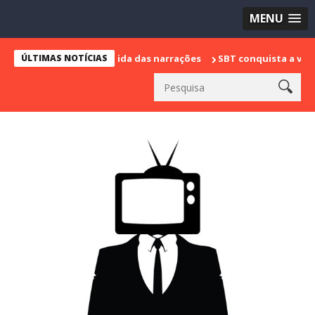
MENU
arca sua despedida das narrações
ÚLTIMAS NOTÍCIAS
SBT conquista a vice liderança