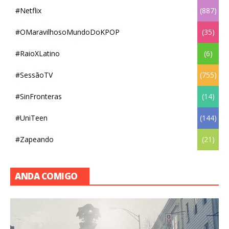
#Netflix
(887)
#OMaravilhosoMundoDoKPOP
(35)
#RaioXLatino
(6)
#SessãoTV
(755)
#SinFronteras
(14)
#UniTeen
(144)
#Zapeando
(21)
ANDA COMIGO