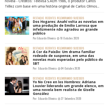
novela - Créditos: Televisa S.AEm 1986, o produtor Carlos
Téllez com base em uma história original de Carlos Olmos...
DESTAQUE
RECENTES
RELEMBRANDO SUCESSOS
Dos Hogares: Anahí volta as novelas em
uma produção de Emilio Larrosa que
infelizmente não agradou ao grande
público
Por:
Eduardo Oliveira
18 Outubro 2020
DESTAQUE
RECENTES
RELEMBRANDO SUCESSOS
A Cor da Paixão: Um drama familiar
rodeado de suspense, em uma das
novelas mais esperadas pelo público do
SBT
Por:
Eduardo Oliveira
04 Outubro 2020
DESTAQUE
RECENTES
RELEMBRANDO SUCESSOS
Yo No Creo en los Hombres: Adriana
Louvier liderando um grande elenco, em
uma novela bem realista de Giselle
González
Por:
Eduardo Oliveira
27 Setembro 2020