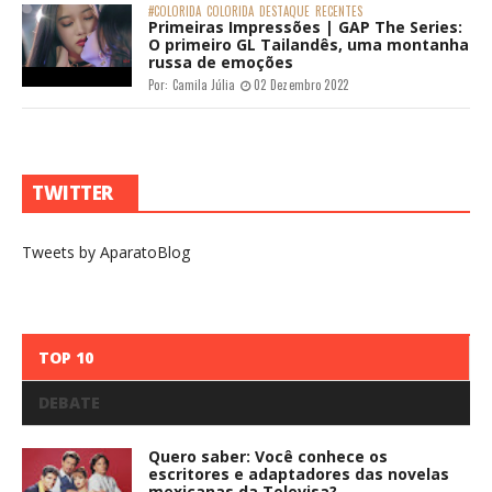
#COLORIDA
COLORIDA
DESTAQUE
RECENTES
Primeiras Impressões | GAP The Series:
O primeiro GL Tailandês, uma montanha
russa de emoções
Por:
Camila Júlia
02 Dezembro 2022
TWITTER
Tweets by AparatoBlog
TOP 10
DEBATE
Quero saber: Você conhece os
escritores e adaptadores das novelas
mexicanas da Televisa?