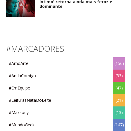
Íntimo' retorna ainda mais feroz e
dominante
#MARCADORES
#AmoArte
(156)
#AndaComigo
(53)
#EmEquipe
(47)
#LeiturasNataDoLeite
(21)
#Maxsody
(13)
#MundoGeek
(147)