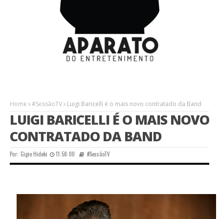
Home
#SessãoTV
Luigi Baricelli é o mais novo contratado da Band
LUIGI BARICELLI É O MAIS NOVO
CONTRATADO DA BAND
Por:
Gigio Hideki
11:58:00
#SessãoTV