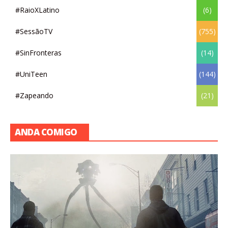
#RaioXLatino
(6)
#SessãoTV
(755)
#SinFronteras
(14)
#UniTeen
(144)
#Zapeando
(21)
ANDA COMIGO