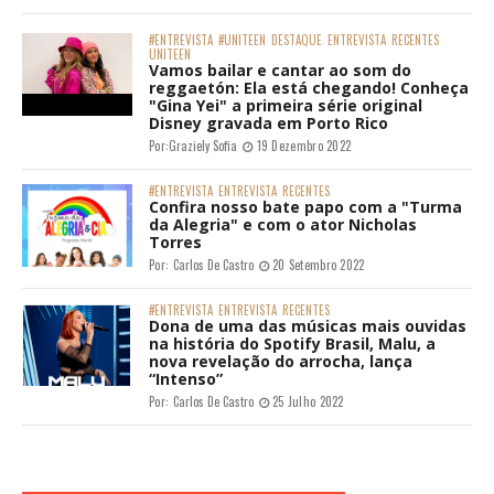
#ENTREVISTA
#UNITEEN
DESTAQUE
ENTREVISTA
RECENTES
UNITEEN
Vamos bailar e cantar ao som do
reggaetón: Ela está chegando! Conheça
"Gina Yei" a primeira série original
Disney gravada em Porto Rico
Por:
Graziely Sofia
19 Dezembro 2022
#ENTREVISTA
ENTREVISTA
RECENTES
Confira nosso bate papo com a "Turma
da Alegria" e com o ator Nicholas
Torres
Por:
Carlos De Castro
20 Setembro 2022
#ENTREVISTA
ENTREVISTA
RECENTES
Dona de uma das músicas mais ouvidas
na história do Spotify Brasil, Malu, a
nova revelação do arrocha, lança
“Intenso”
Por:
Carlos De Castro
25 Julho 2022