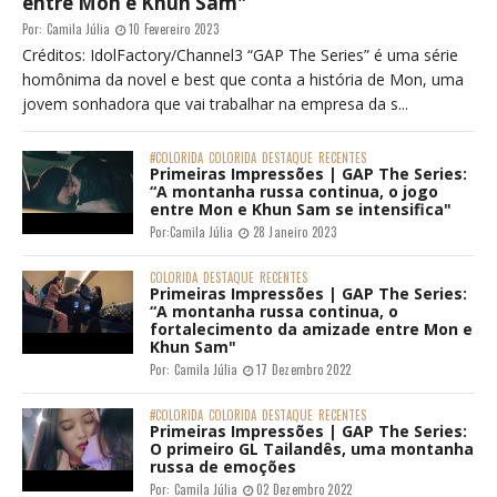
entre Mon e Khun Sam"
Por:
Camila Júlia
10 Fevereiro 2023
Créditos: IdolFactory/Channel3 “GAP The Series” é uma série
homônima da novel e best que conta a história de Mon, uma
jovem sonhadora que vai trabalhar na empresa da s...
#COLORIDA
COLORIDA
DESTAQUE
RECENTES
Primeiras Impressões | GAP The Series:
“A montanha russa continua, o jogo
entre Mon e Khun Sam se intensifica"
Por:
Camila Júlia
28 Janeiro 2023
COLORIDA
DESTAQUE
RECENTES
Primeiras Impressões | GAP The Series:
“A montanha russa continua, o
fortalecimento da amizade entre Mon e
Khun Sam"
Por:
Camila Júlia
17 Dezembro 2022
#COLORIDA
COLORIDA
DESTAQUE
RECENTES
Primeiras Impressões | GAP The Series:
O primeiro GL Tailandês, uma montanha
russa de emoções
Por:
Camila Júlia
02 Dezembro 2022