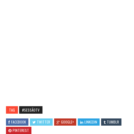
TAG
#SESSÃOTV
FACEBOOK
TWITTER
GOOGLE+
LINKEDIN
TUMBLR
PINTEREST