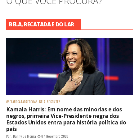
O QUE VOCÊ PROCURA?
BELA, RECATADA E DO LAR
#BELARECATADAEDOLAR
BELA
RECENTES
Kamala Harris: Em nome das minorias e dos
negros, primeira Vice-Presidente negra dos
Estados Unidos entra para história política do
país
Por:
Danny De Moura
07 Novembro 2020