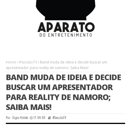
Home
#SessãoTV
Band muda de ideia e decide buscar um
apresentador para reality de namoro; Saiba Mais!
BAND MUDA DE IDEIA E DECIDE
BUSCAR UM APRESENTADOR
PARA REALITY DE NAMORO;
SAIBA MAIS!
Por:
Gigio Hideki
17:04:00
#SessãoTV