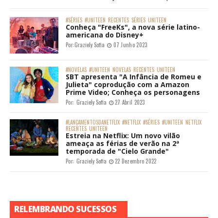
#SÉRIES
#UNITEEN
RECENTES
SÉRIES
UNITEEN
Conheça "FreeKs", a nova série latino-
americana do Disney+
Por:
Graziely Sofia
07 Junho 2023
#NOVELAS
#UNITEEN
NOVELAS
RECENTES
UNITEEN
SBT apresenta "A Infância de Romeu e
Julieta" coprodução com a Amazon
Prime Video; Conheça os personagens
Por:
Graziely Sofia
27 Abril 2023
#LANÇAMENTOSDANETFLIX
#NETFLIX
#SÉRIES
#UNITEEN
NETFLIX
RECENTES
UNITEEN
Estreia na Netflix: Um novo vilão
ameaça as férias de verão na 2ª
temporada de "Cielo Grande"
Por:
Graziely Sofia
22 Dezembro 2022
RELEMBRANDO SUCESSOS