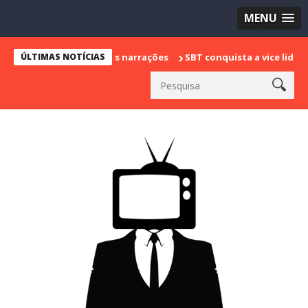
MENU
a despedida das narrações
ÚLTIMAS NOTÍCIAS
SBT conquista a vice liderança com "B