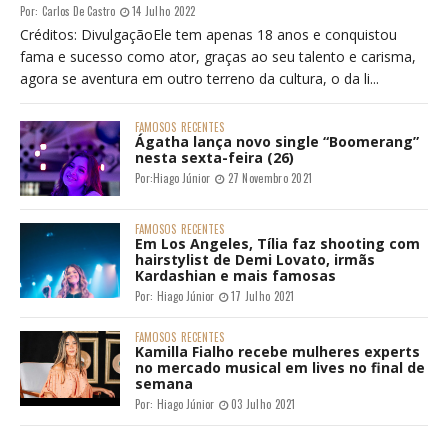
Por:
Carlos De Castro
14 Julho 2022
Créditos: DivulgaçãoEle tem apenas 18 anos e conquistou
fama e sucesso como ator, graças ao seu talento e carisma,
agora se aventura em outro terreno da cultura, o da li...
FAMOSOS
RECENTES
Ágatha lança novo single “Boomerang”
nesta sexta-feira (26)
Por:
Hiago Júnior
27 Novembro 2021
FAMOSOS
RECENTES
Em Los Angeles, Tília faz shooting com
hairstylist de Demi Lovato, irmãs
Kardashian e mais famosas
Por:
Hiago Júnior
17 Julho 2021
FAMOSOS
RECENTES
Kamilla Fialho recebe mulheres experts
no mercado musical em lives no final de
semana
Por:
Hiago Júnior
03 Julho 2021