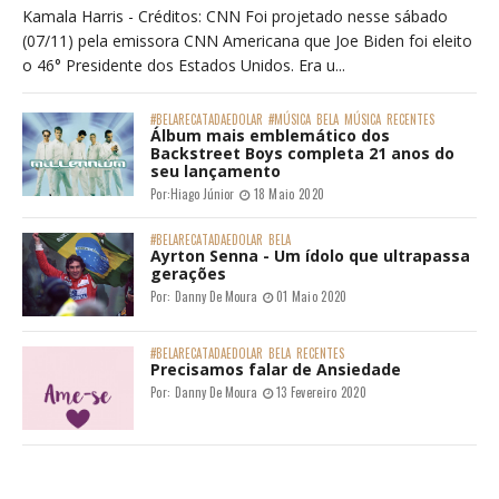
Kamala Harris - Créditos: CNN Foi projetado nesse sábado
(07/11) pela emissora CNN Americana que Joe Biden foi eleito
o 46° Presidente dos Estados Unidos. Era u...
#BELARECATADAEDOLAR
#MÚSICA
BELA
MÚSICA
RECENTES
Álbum mais emblemático dos
Backstreet Boys completa 21 anos do
seu lançamento
Por:
Hiago Júnior
18 Maio 2020
#BELARECATADAEDOLAR
BELA
Ayrton Senna - Um ídolo que ultrapassa
gerações
Por:
Danny De Moura
01 Maio 2020
#BELARECATADAEDOLAR
BELA
RECENTES
Precisamos falar de Ansiedade
Por:
Danny De Moura
13 Fevereiro 2020