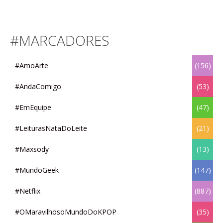
#MARCADORES
#AmoArte
(156)
#AndaComigo
(53)
#EmEquipe
(47)
#LeiturasNataDoLeite
(21)
#Maxsody
(13)
#MundoGeek
(147)
#Netflix
(887)
#OMaravilhosoMundoDoKPOP
(35)