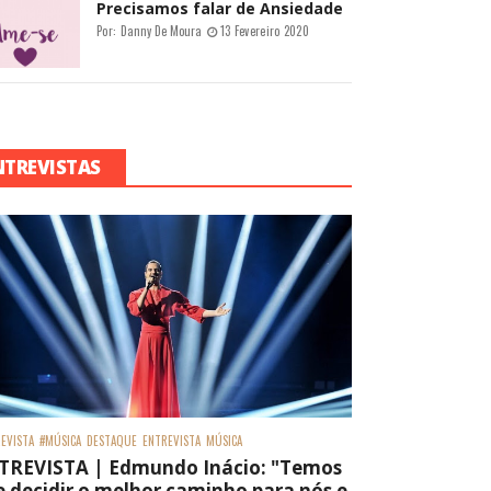
Precisamos falar de Ansiedade
Por:
Danny De Moura
13 Fevereiro 2020
NTREVISTAS
EVISTA
#MÚSICA
DESTAQUE
ENTREVISTA
MÚSICA
TREVISTA | Edmundo Inácio: "Temos
 decidir o melhor caminho para nós e