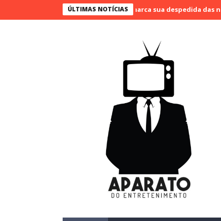
vão Bueno narra o último jogo e marca sua despedida das narraçõe
ÚLTIMAS NOTÍCIAS