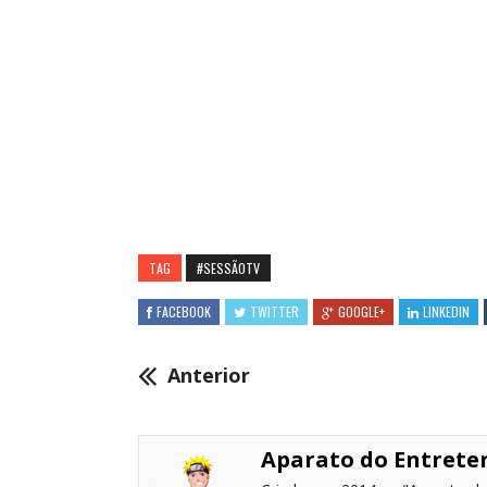
TAG
#SESSÃOTV
FACEBOOK
TWITTER
GOOGLE+
LINKEDIN
Anterior
Aparato do Entret