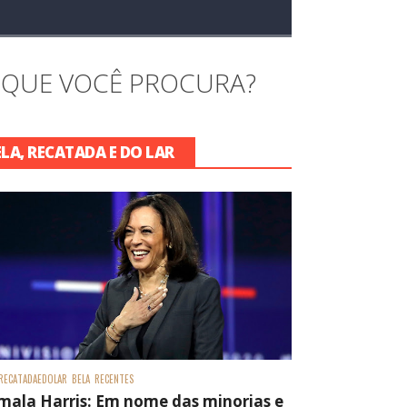
 QUE VOCÊ PROCURA?
ELA, RECATADA E DO LAR
RECATADAEDOLAR
BELA
RECENTES
mala Harris: Em nome das minorias e