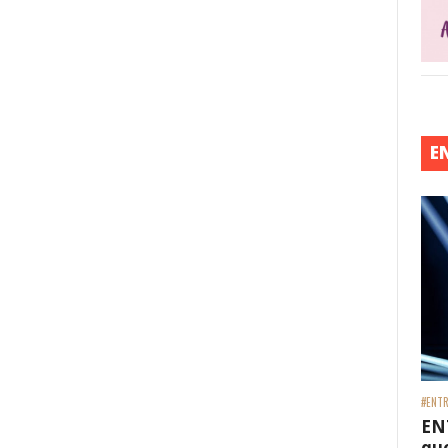
E
#ENTR
EN
que