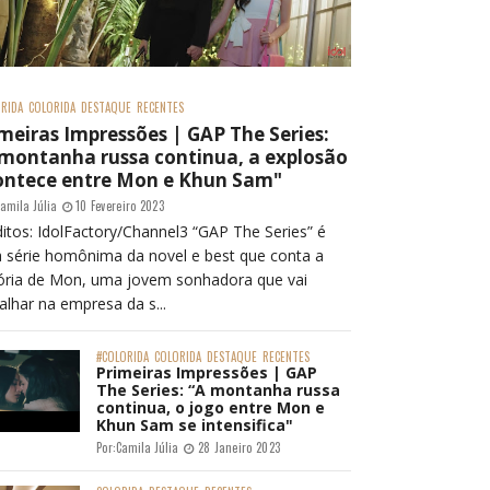
RIDA
COLORIDA
DESTAQUE
RECENTES
meiras Impressões | GAP The Series:
 montanha russa continua, a explosão
ontece entre Mon e Khun Sam"
amila Júlia
10 Fevereiro 2023
itos: IdolFactory/Channel3 “GAP The Series” é
 série homônima da novel e best que conta a
tória de Mon, uma jovem sonhadora que vai
alhar na empresa da s...
#COLORIDA
COLORIDA
DESTAQUE
RECENTES
Primeiras Impressões | GAP
The Series: “A montanha russa
continua, o jogo entre Mon e
Khun Sam se intensifica"
Por:
Camila Júlia
28 Janeiro 2023