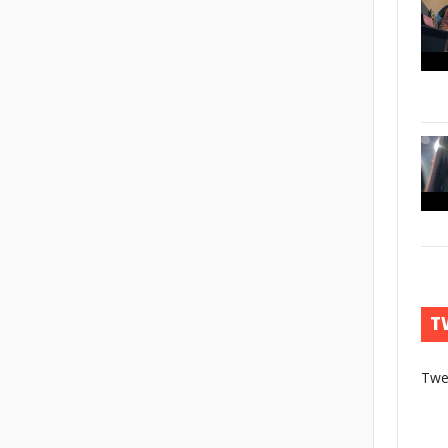
T
Twe