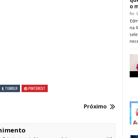
o 
Por:
G
Edm
na 
sele
nece
TUMBLR
PINTEREST
Próximo
enimento