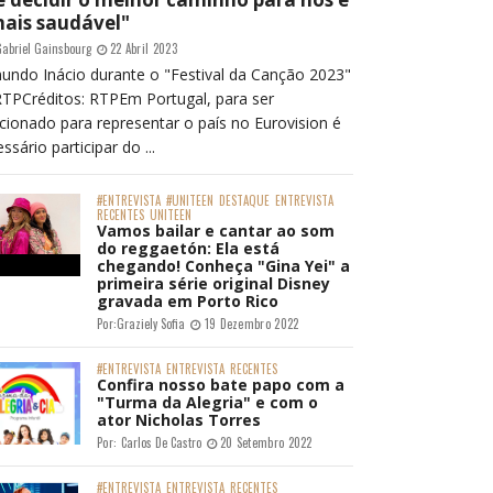
mais saudável"
abriel Gainsbourg
22 Abril 2023
undo Inácio durante o "Festival da Canção 2023"
RTPCréditos: RTPEm Portugal, para ser
cionado para representar o país no Eurovision é
ssário participar do ...
#ENTREVISTA
#UNITEEN
DESTAQUE
ENTREVISTA
RECENTES
UNITEEN
Vamos bailar e cantar ao som
do reggaetón: Ela está
chegando! Conheça "Gina Yei" a
primeira série original Disney
gravada em Porto Rico
Por:
Graziely Sofia
19 Dezembro 2022
#ENTREVISTA
ENTREVISTA
RECENTES
Confira nosso bate papo com a
"Turma da Alegria" e com o
ator Nicholas Torres
Por:
Carlos De Castro
20 Setembro 2022
#ENTREVISTA
ENTREVISTA
RECENTES