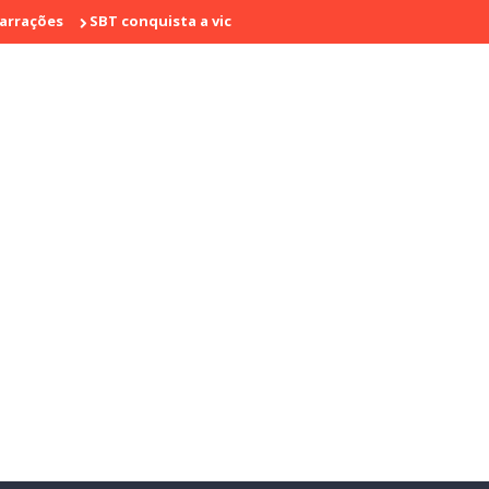
s
SBT conquista a vice liderança com "Bake Off Brasil" e "SBT Bra