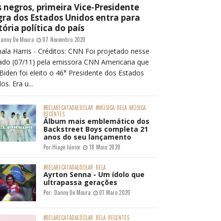
 negros, primeira Vice-Presidente
ra dos Estados Unidos entra para
tória política do país
anny De Moura
07 Novembro 2020
ala Harris - Créditos: CNN Foi projetado nesse
ado (07/11) pela emissora CNN Americana que
Biden foi eleito o 46° Presidente dos Estados
os. Era u...
#BELARECATADAEDOLAR
#MÚSICA
BELA
MÚSICA
RECENTES
Álbum mais emblemático dos
Backstreet Boys completa 21
anos do seu lançamento
Por:
Hiago Júnior
18 Maio 2020
#BELARECATADAEDOLAR
BELA
Ayrton Senna - Um ídolo que
ultrapassa gerações
Por:
Danny De Moura
01 Maio 2020
#BELARECATADAEDOLAR
BELA
RECENTES