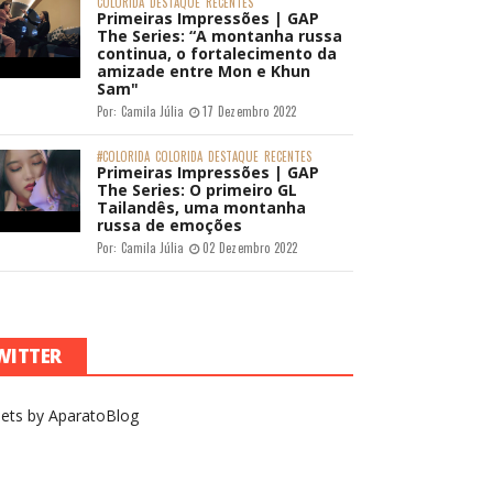
COLORIDA
DESTAQUE
RECENTES
Primeiras Impressões | GAP
The Series: “A montanha russa
continua, o fortalecimento da
amizade entre Mon e Khun
Sam"
Por:
Camila Júlia
17 Dezembro 2022
#COLORIDA
COLORIDA
DESTAQUE
RECENTES
Primeiras Impressões | GAP
The Series: O primeiro GL
Tailandês, uma montanha
russa de emoções
Por:
Camila Júlia
02 Dezembro 2022
WITTER
ets by AparatoBlog