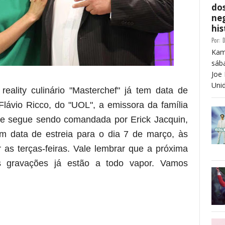
dos
neg
his
Por:
D
Kam
sáb
Joe 
Unid
ality culinário "Masterchef" já tem data de
Flávio Ricco, do "UOL", a emissora da família
e segue sendo comandada por Erick Jacquin,
m data de estreia para o dia 7 de março, às
 as terças-feiras. Vale lembrar que a próxima
 gravações já estão a todo vapor. Vamos