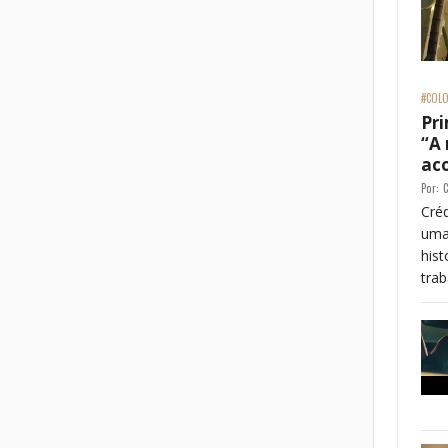
#COLO
Pri
“A
ac
Por:
C
Créd
uma
his
trab