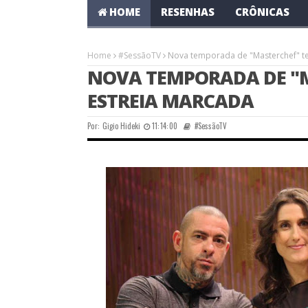
HOME
RESENHAS
CRÔNICAS
Home
#SessãoTV
Nova temporada de "Masterchef" t
NOVA TEMPORADA DE "M
ESTREIA MARCADA
Por:
Gigio Hideki
11:14:00
#SessãoTV