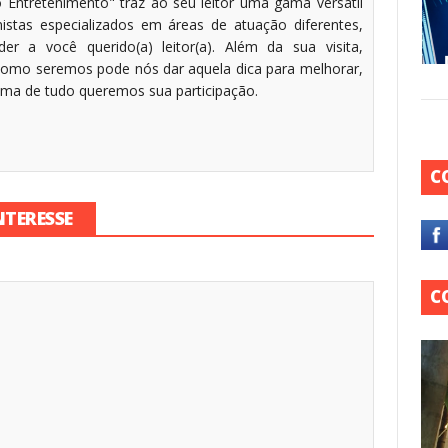
 Entretenimento" traz ao seu leitor uma gama versátil
stas especializados em áreas de atuação diferentes,
r a você querido(a) leitor(a). Além da sua visita,
omo seremos pode nós dar aquela dica para melhorar,
cima de tudo queremos sua participação.
C
NTERESSE
C