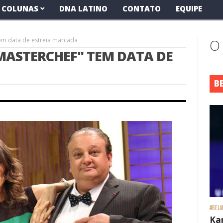
COLUNAS
DNA LATINO
CONTATO
EQUIPE
em data de estreia marcada
O
ASTERCHEF" TEM DATA DE
B
#BELA
Ka