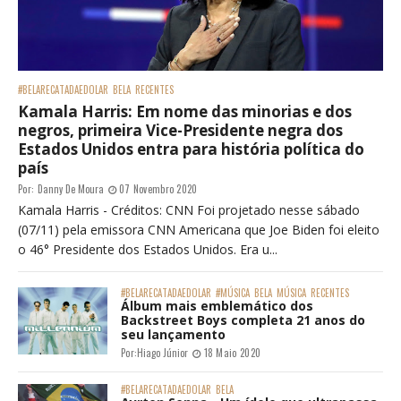
#BELARECATADAEDOLAR
BELA
RECENTES
Kamala Harris: Em nome das minorias e dos
negros, primeira Vice-Presidente negra dos
Estados Unidos entra para história política do
país
Por:
Danny De Moura
07 Novembro 2020
Kamala Harris - Créditos: CNN Foi projetado nesse sábado
(07/11) pela emissora CNN Americana que Joe Biden foi eleito
o 46° Presidente dos Estados Unidos. Era u...
#BELARECATADAEDOLAR
#MÚSICA
BELA
MÚSICA
RECENTES
Álbum mais emblemático dos
Backstreet Boys completa 21 anos do
seu lançamento
Por:
Hiago Júnior
18 Maio 2020
#BELARECATADAEDOLAR
BELA