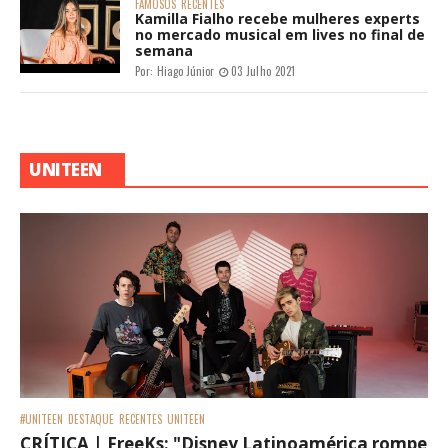
FAMOSOS
RECENTES
Kamilla Fialho recebe mulheres experts
no mercado musical em lives no final de
semana
Por:
Hiago Júnior
03 Julho 2021
UNITEEN
#UNITEEN
DESTAQUE
RECENTES
UNITEEN
CRÍTICA | FreeKs: "Disney Latinoamérica rompe