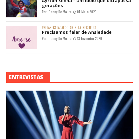
Ayrton Senna - Um ídolo que ultrapassa
gerações
Por:
Danny De Moura
01 Maio 2020
#BELARECATADAEDOLAR
BELA
RECENTES
Precisamos falar de Ansiedade
Por:
Danny De Moura
13 Fevereiro 2020
ENTREVISTAS