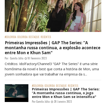
#COLORIDA
COLORIDA
DESTAQUE
RECENTES
Primeiras Impressões | GAP The Series: “A
montanha russa continua, a explosão acontece
entre Mon e Khun Sam"
Por:
Camila Júlia
10 Fevereiro 2023
Créditos: IdolFactory/Channel3 “GAP The Series” é uma série
homônima da novel e best que conta a história de Mon, uma
jovem sonhadora que vai trabalhar na empresa da s...
#COLORIDA
COLORIDA
DESTAQUE
RECENTES
Primeiras Impressões | GAP The Series:
“A montanha russa continua, o jogo
entre Mon e Khun Sam se intensifica"
Por:
Camila Júlia
28 Janeiro 2023