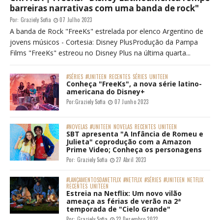
barreiras narrativas com uma banda de rock"
Por:
Graziely Sofia
07 Julho 2023
A banda de Rock "FreeKs" estrelada por elenco Argentino de
jovens músicos - Cortesia: Disney PlusProdução da Pampa
Films "FreeKs" estreou no Disney Plus na última quarta...
#SÉRIES
#UNITEEN
RECENTES
SÉRIES
UNITEEN
Conheça "FreeKs", a nova série latino-
americana do Disney+
Por:
Graziely Sofia
07 Junho 2023
#NOVELAS
#UNITEEN
NOVELAS
RECENTES
UNITEEN
SBT apresenta "A Infância de Romeu e
Julieta" coprodução com a Amazon
Prime Video; Conheça os personagens
Por:
Graziely Sofia
27 Abril 2023
#LANÇAMENTOSDANETFLIX
#NETFLIX
#SÉRIES
#UNITEEN
NETFLIX
RECENTES
UNITEEN
Estreia na Netflix: Um novo vilão
ameaça as férias de verão na 2ª
temporada de "Cielo Grande"
Por:
Graziely Sofia
22 Dezembro 2022