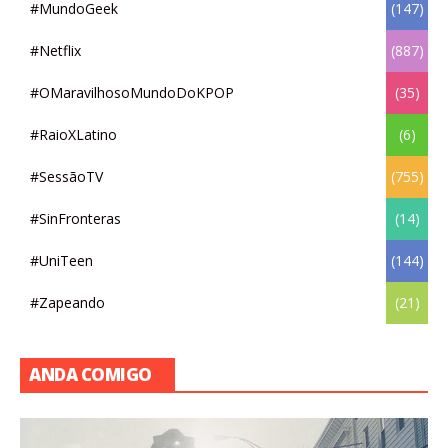
#MundoGeek
(147)
#Netflix
(887)
#OMaravilhosoMundoDoKPOP
(35)
#RaioXLatino
(6)
#SessãoTV
(755)
#SinFronteras
(14)
#UniTeen
(144)
#Zapeando
(21)
ANDA COMIGO