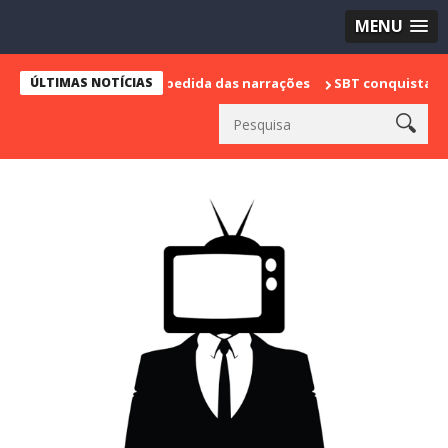
MENU
e marca sua despedida das narrações
ÚLTIMAS NOTÍCIAS
SBT conquista a vice lidera