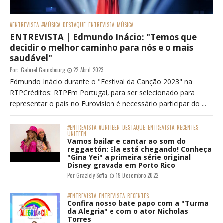
#ENTREVISTA
#MÚSICA
DESTAQUE
ENTREVISTA
MÚSICA
ENTREVISTA | Edmundo Inácio: "Temos que
decidir o melhor caminho para nós e o mais
saudável"
Por:
Gabriel Gainsbourg
22 Abril 2023
Edmundo Inácio durante o "Festival da Canção 2023" na
RTPCréditos: RTPEm Portugal, para ser selecionado para
representar o país no Eurovision é necessário participar do ...
#ENTREVISTA
#UNITEEN
DESTAQUE
ENTREVISTA
RECENTES
UNITEEN
Vamos bailar e cantar ao som do
reggaetón: Ela está chegando! Conheça
"Gina Yei" a primeira série original
Disney gravada em Porto Rico
Por:
Graziely Sofia
19 Dezembro 2022
#ENTREVISTA
ENTREVISTA
RECENTES
Confira nosso bate papo com a "Turma
da Alegria" e com o ator Nicholas
Torres