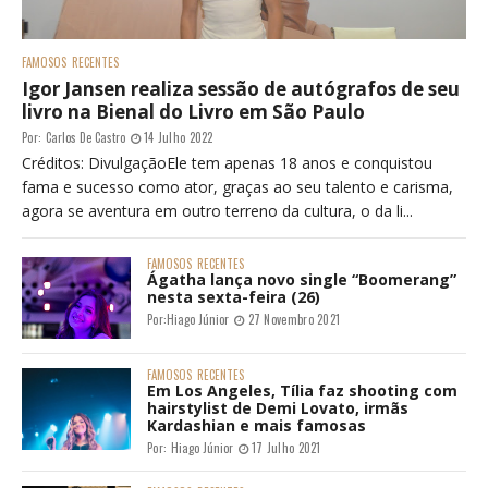
FAMOSOS
RECENTES
Igor Jansen realiza sessão de autógrafos de seu
livro na Bienal do Livro em São Paulo
Por:
Carlos De Castro
14 Julho 2022
Créditos: DivulgaçãoEle tem apenas 18 anos e conquistou
fama e sucesso como ator, graças ao seu talento e carisma,
agora se aventura em outro terreno da cultura, o da li...
FAMOSOS
RECENTES
Ágatha lança novo single “Boomerang”
nesta sexta-feira (26)
Por:
Hiago Júnior
27 Novembro 2021
FAMOSOS
RECENTES
Em Los Angeles, Tília faz shooting com
hairstylist de Demi Lovato, irmãs
Kardashian e mais famosas
Por:
Hiago Júnior
17 Julho 2021