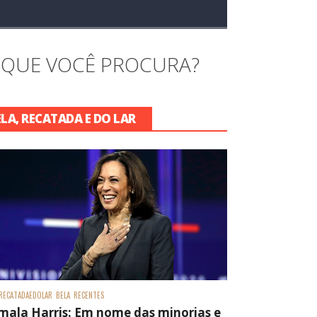
 QUE VOCÊ PROCURA?
ELA, RECATADA E DO LAR
RECATADAEDOLAR
BELA
RECENTES
mala Harris: Em nome das minorias e