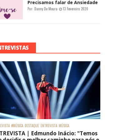
Precisamos falar de Ansiedade
Por:
Danny De Moura
13 Fevereiro 2020
NTREVISTAS
EVISTA
#MÚSICA
DESTAQUE
ENTREVISTA
MÚSICA
TREVISTA | Edmundo Inácio: "Temos
 decidir o melhor caminho para nós e