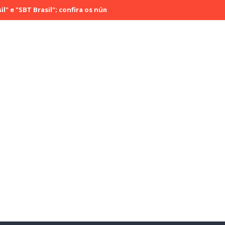
T Brasil"; confira os números do último sábado (29)
Rádio Cultur