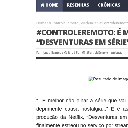
HOME
RESENHAS
CRÔNICAS
Home
#ControleRemoto
,
evidência
#ControleRemoto:
#CONTROLEREMOTO: É 
“DESVENTURAS EM SÉRIE
Por:
Jonas Henrique
18:03:00
#ControleRemoto
,
Evidência
“...É melhor não olhar a série que vai
deprimente causa nostalgia...”
E é ass
produção da Netflix, “Desventuras em
finalmente estreou no serviço por
stre