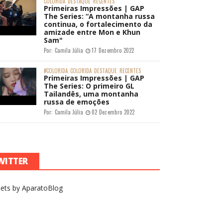
COLORIDA
DESTAQUE
RECENTES
Primeiras Impressões | GAP
The Series: “A montanha russa
continua, o fortalecimento da
amizade entre Mon e Khun
Sam"
Por:
Camila Júlia
17 Dezembro 2022
#COLORIDA
COLORIDA
DESTAQUE
RECENTES
Primeiras Impressões | GAP
The Series: O primeiro GL
Tailandês, uma montanha
russa de emoções
Por:
Camila Júlia
02 Dezembro 2022
WITTER
ets by AparatoBlog