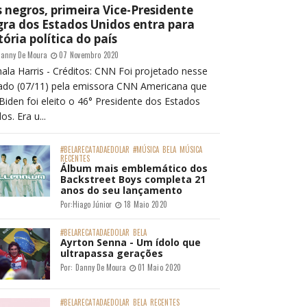
 negros, primeira Vice-Presidente
ra dos Estados Unidos entra para
tória política do país
anny De Moura
07 Novembro 2020
ala Harris - Créditos: CNN Foi projetado nesse
ado (07/11) pela emissora CNN Americana que
Biden foi eleito o 46° Presidente dos Estados
os. Era u...
#BELARECATADAEDOLAR
#MÚSICA
BELA
MÚSICA
RECENTES
Álbum mais emblemático dos
Backstreet Boys completa 21
anos do seu lançamento
Por:
Hiago Júnior
18 Maio 2020
#BELARECATADAEDOLAR
BELA
Ayrton Senna - Um ídolo que
ultrapassa gerações
Por:
Danny De Moura
01 Maio 2020
#BELARECATADAEDOLAR
BELA
RECENTES