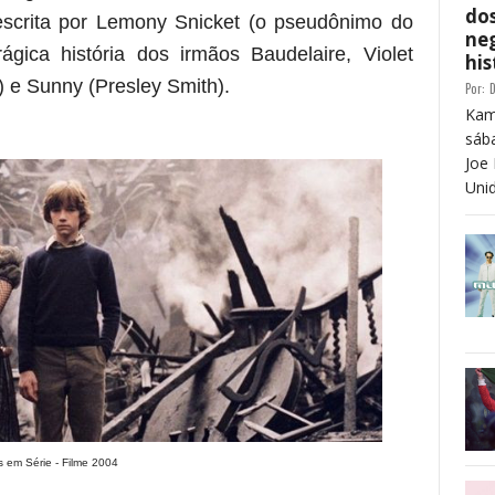
dos
crita por Lemony Snicket (o pseudônimo do
neg
ágica história dos irmãos Baudelaire, Violet
his
 e Sunny (Presley Smith).
Por:
D
Kam
sáb
Joe 
Unid
 em Série - Filme 2004