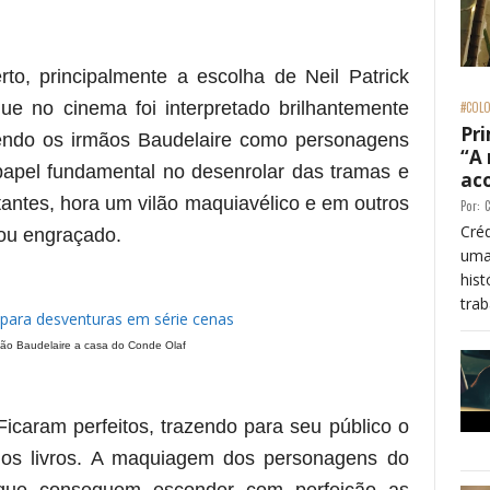
to, principalmente a escolha de Neil Patrick
ue no cinema foi interpretado brilhantemente
#COLO
Pri
tendo os irmãos Baudelaire como personagens
“A
 papel fundamental no desenrolar das tramas e
ac
tantes, hora um vilão maquiavélico e em outros
Por:
C
Créd
 ou engraçado.
uma
his
trab
ão Baudelaire a casa do Conde Olaf
icaram perfeitos, trazendo para seu público o
nos livros. A maquiagem dos personagens do