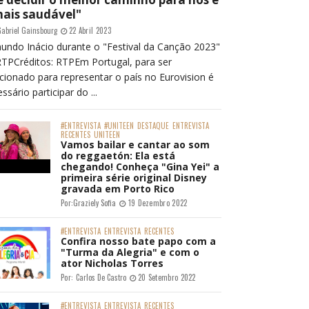
mais saudável"
abriel Gainsbourg
22 Abril 2023
undo Inácio durante o "Festival da Canção 2023"
RTPCréditos: RTPEm Portugal, para ser
cionado para representar o país no Eurovision é
ssário participar do ...
#ENTREVISTA
#UNITEEN
DESTAQUE
ENTREVISTA
RECENTES
UNITEEN
Vamos bailar e cantar ao som
do reggaetón: Ela está
chegando! Conheça "Gina Yei" a
primeira série original Disney
gravada em Porto Rico
Por:
Graziely Sofia
19 Dezembro 2022
#ENTREVISTA
ENTREVISTA
RECENTES
Confira nosso bate papo com a
"Turma da Alegria" e com o
ator Nicholas Torres
Por:
Carlos De Castro
20 Setembro 2022
#ENTREVISTA
ENTREVISTA
RECENTES