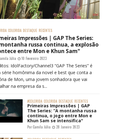
RIDA
COLORIDA
DESTAQUE
RECENTES
meiras Impressões | GAP The Series:
 montanha russa continua, a explosão
ontece entre Mon e Khun Sam"
amila Júlia
10 Fevereiro 2023
itos: IdolFactory/Channel3 “GAP The Series” é
 série homônima da novel e best que conta a
tória de Mon, uma jovem sonhadora que vai
alhar na empresa da s...
#COLORIDA
COLORIDA
DESTAQUE
RECENTES
Primeiras Impressões | GAP
The Series: “A montanha russa
continua, o jogo entre Mon e
Khun Sam se intensifica"
Por:
Camila Júlia
28 Janeiro 2023