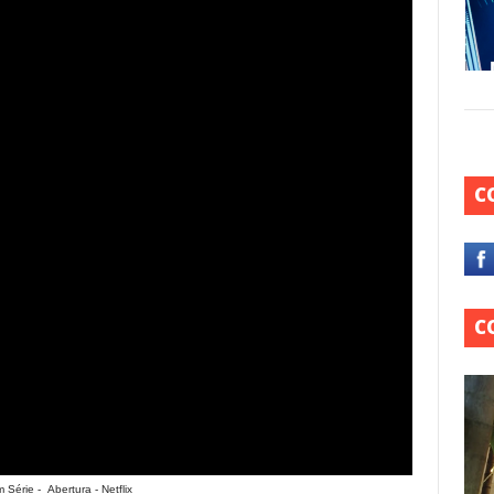
C
C
 Série - Abertura - Netflix