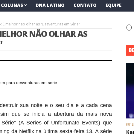
COLUNAS
DNA LATINO
CONTATO
EQUIPE
 É melhor não olhar as “Desventuras em Série”
O
MELHOR NÃO OLHAR AS
”
B
 destruir sua noite e o seu dia e a cada cena
im que se inicia a abertura da mais nova
 Série” (A Series of Unfortunate Events) que
#BELA
aming
da Netflix na última sexta-feira 13. A série
Ka