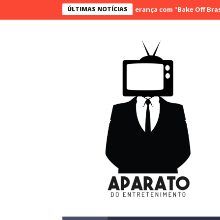
SBT conquista a vice liderança com "Bake Off Brasil" e "SB
ÚLTIMAS NOTÍCIAS