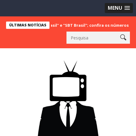
MENU
om "Bake Off Brasil" e "SBT Brasil"; confira os números do último s
ÚLTIMAS NOTÍCIAS