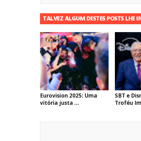
TALVEZ ALGUM DESTES POSTS LHE I
Eurovision 2025: Uma
SBT e Dis
vitória justa ...
Troféu Im