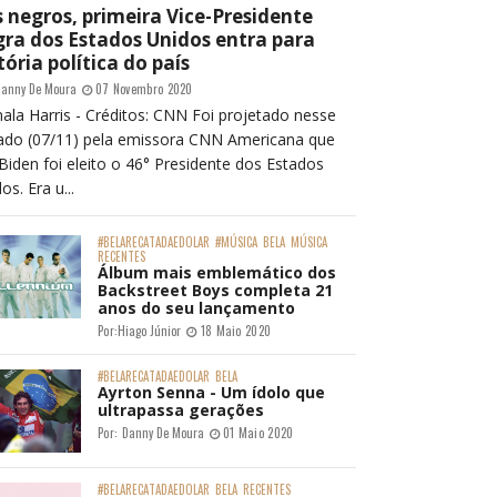
 negros, primeira Vice-Presidente
ra dos Estados Unidos entra para
tória política do país
anny De Moura
07 Novembro 2020
ala Harris - Créditos: CNN Foi projetado nesse
ado (07/11) pela emissora CNN Americana que
Biden foi eleito o 46° Presidente dos Estados
os. Era u...
#BELARECATADAEDOLAR
#MÚSICA
BELA
MÚSICA
RECENTES
Álbum mais emblemático dos
Backstreet Boys completa 21
anos do seu lançamento
Por:
Hiago Júnior
18 Maio 2020
#BELARECATADAEDOLAR
BELA
Ayrton Senna - Um ídolo que
ultrapassa gerações
Por:
Danny De Moura
01 Maio 2020
#BELARECATADAEDOLAR
BELA
RECENTES