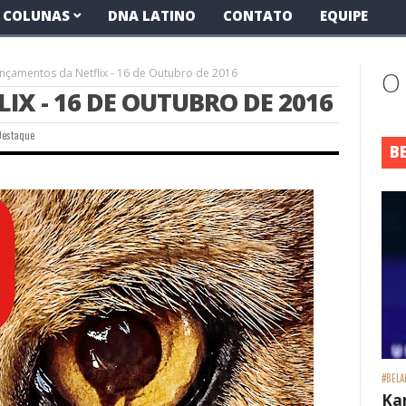
COLUNAS
DNA LATINO
CONTATO
EQUIPE
nçamentos da Netflix - 16 de Outubro de 2016
O
X - 16 DE OUTUBRO DE 2016
Destaque
B
#BELA
Ka