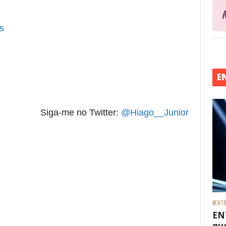
s
E
Siga-me no Twitter:
@Hiago__Junior
#ENTR
EN
que