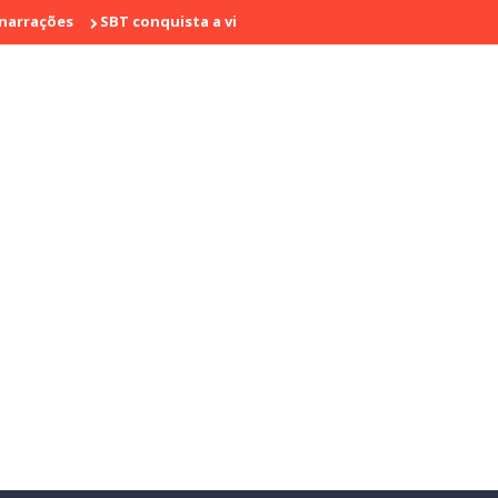
s
SBT conquista a vice liderança com "Bake Off Brasil" e "SBT Bra