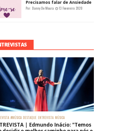
Precisamos falar de Ansiedade
Por:
Danny De Moura
13 Fevereiro 2020
NTREVISTAS
EVISTA
#MÚSICA
DESTAQUE
ENTREVISTA
MÚSICA
TREVISTA | Edmundo Inácio: "Temos
 decidir o melhor caminho para nós e