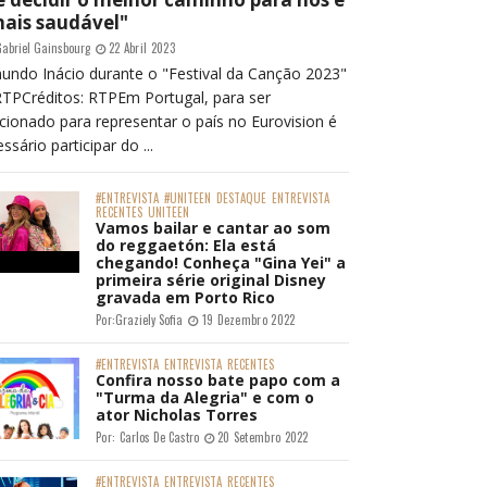
mais saudável"
abriel Gainsbourg
22 Abril 2023
undo Inácio durante o "Festival da Canção 2023"
RTPCréditos: RTPEm Portugal, para ser
cionado para representar o país no Eurovision é
ssário participar do ...
#ENTREVISTA
#UNITEEN
DESTAQUE
ENTREVISTA
RECENTES
UNITEEN
Vamos bailar e cantar ao som
do reggaetón: Ela está
chegando! Conheça "Gina Yei" a
primeira série original Disney
gravada em Porto Rico
Por:
Graziely Sofia
19 Dezembro 2022
#ENTREVISTA
ENTREVISTA
RECENTES
Confira nosso bate papo com a
"Turma da Alegria" e com o
ator Nicholas Torres
Por:
Carlos De Castro
20 Setembro 2022
#ENTREVISTA
ENTREVISTA
RECENTES