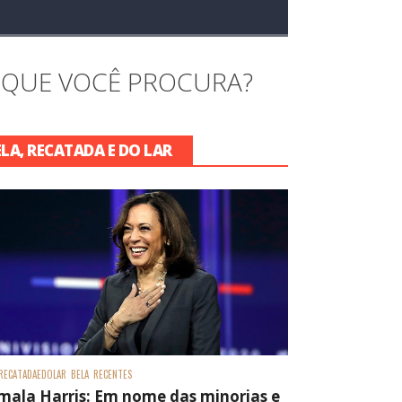
 QUE VOCÊ PROCURA?
ELA, RECATADA E DO LAR
RECATADAEDOLAR
BELA
RECENTES
mala Harris: Em nome das minorias e