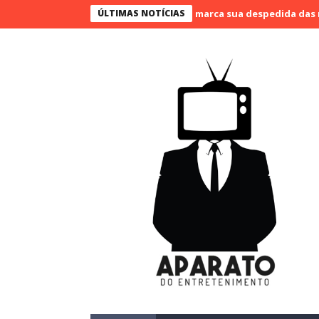
vão Bueno narra o último jogo e marca sua despedida das narraçõe
ÚLTIMAS NOTÍCIAS