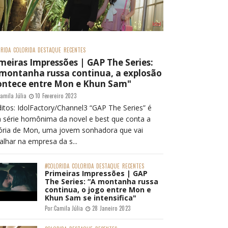
RIDA
COLORIDA
DESTAQUE
RECENTES
meiras Impressões | GAP The Series:
 montanha russa continua, a explosão
ontece entre Mon e Khun Sam"
amila Júlia
10 Fevereiro 2023
itos: IdolFactory/Channel3 “GAP The Series” é
 série homônima da novel e best que conta a
tória de Mon, uma jovem sonhadora que vai
alhar na empresa da s...
#COLORIDA
COLORIDA
DESTAQUE
RECENTES
Primeiras Impressões | GAP
The Series: “A montanha russa
continua, o jogo entre Mon e
Khun Sam se intensifica"
Por:
Camila Júlia
28 Janeiro 2023