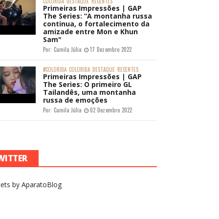
COLORIDA
DESTAQUE
RECENTES
Primeiras Impressões | GAP
The Series: “A montanha russa
continua, o fortalecimento da
amizade entre Mon e Khun
Sam"
Por:
Camila Júlia
17 Dezembro 2022
#COLORIDA
COLORIDA
DESTAQUE
RECENTES
Primeiras Impressões | GAP
The Series: O primeiro GL
Tailandês, uma montanha
russa de emoções
Por:
Camila Júlia
02 Dezembro 2022
WITTER
ets by AparatoBlog