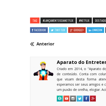
TAG
#LANÇAMENTOSDANETFLIX
#NETFLIX
DESTAQU
FACEBOOK
TWITTER
GOOGLE+
LINKEDIN
Anterior
Aparato do Entret
Criado em 2014, o "Aparato do
de conteúdo. Conta com coluni
que visam desta forma atende
esperamos ser seus amigos e c
um puxão de orelha, elogiar. A