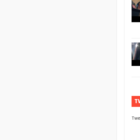
T
Twe