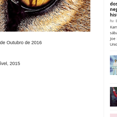
dos
neg
his
Por:
D
Kam
sáb
Joe 
de Outubro de 2016
Unid
ível, 2015