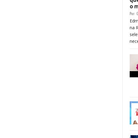
o 
Por:
G
Edm
na 
sele
nece