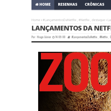
HOME
RESENHAS
CRÔNICAS
Home
#LançamentosDaNetflix
,
#Netflix
,
destaque
La
LANÇAMENTOS DA NETFLI
Por:
Hiago Júnior
14:09:00
#LançamentosDaNetflix
,
#Netflix
,