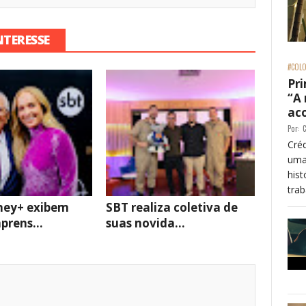
NTERESSE
#COLO
Pri
“A
ac
Por:
C
Créd
uma
his
trab
ney+ exibem
SBT realiza coletiva de
prens...
suas novida...