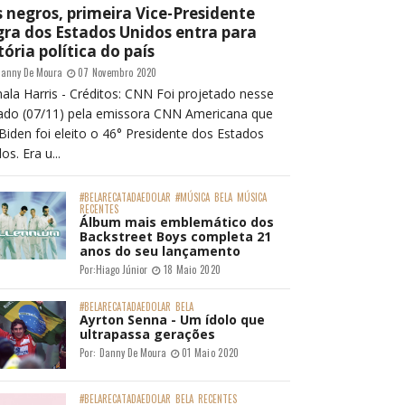
 negros, primeira Vice-Presidente
ra dos Estados Unidos entra para
tória política do país
anny De Moura
07 Novembro 2020
ala Harris - Créditos: CNN Foi projetado nesse
ado (07/11) pela emissora CNN Americana que
Biden foi eleito o 46° Presidente dos Estados
os. Era u...
#BELARECATADAEDOLAR
#MÚSICA
BELA
MÚSICA
RECENTES
Álbum mais emblemático dos
Backstreet Boys completa 21
anos do seu lançamento
Por:
Hiago Júnior
18 Maio 2020
#BELARECATADAEDOLAR
BELA
Ayrton Senna - Um ídolo que
ultrapassa gerações
Por:
Danny De Moura
01 Maio 2020
#BELARECATADAEDOLAR
BELA
RECENTES