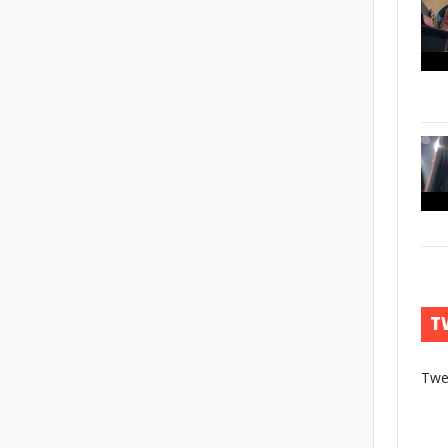
T
Twe