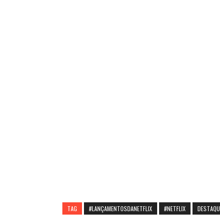
TAG
#LANÇAMENTOSDANETFLIX
#NETFLIX
DESTAQU