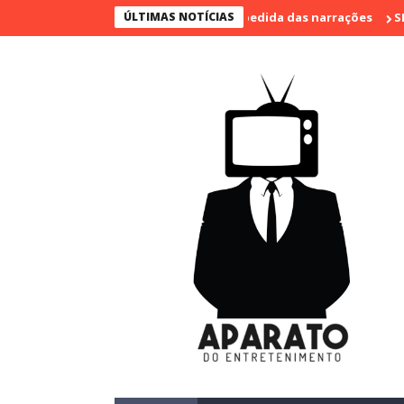
 o último jogo e marca sua despedida das narrações
ÚLTIMAS NOTÍCIAS
SBT conquis