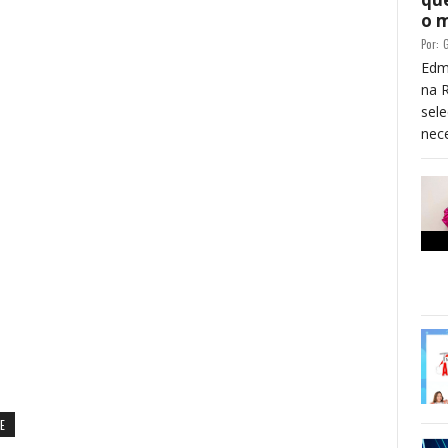
o 
Por:
G
Edm
na 
sele
nece
E