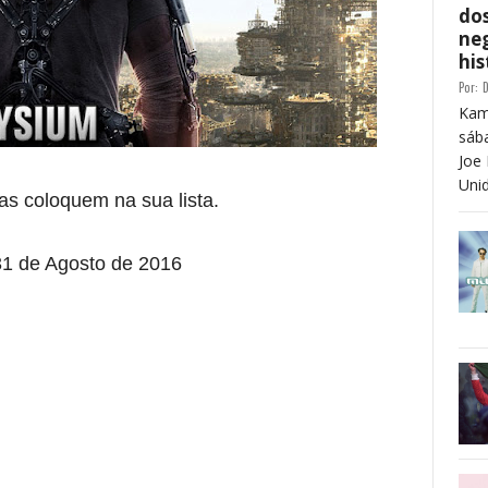
dos
neg
his
Por:
D
Kam
sáb
Joe 
Unid
as coloquem na sua lista.
 31 de Agosto de 2016