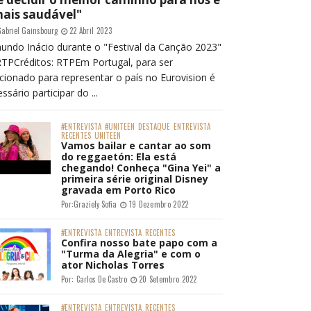
mais saudável"
abriel Gainsbourg
22 Abril 2023
undo Inácio durante o "Festival da Canção 2023"
RTPCréditos: RTPEm Portugal, para ser
cionado para representar o país no Eurovision é
ssário participar do ...
#ENTREVISTA
#UNITEEN
DESTAQUE
ENTREVISTA
RECENTES
UNITEEN
Vamos bailar e cantar ao som
do reggaetón: Ela está
chegando! Conheça "Gina Yei" a
primeira série original Disney
gravada em Porto Rico
Por:
Graziely Sofia
19 Dezembro 2022
#ENTREVISTA
ENTREVISTA
RECENTES
Confira nosso bate papo com a
"Turma da Alegria" e com o
ator Nicholas Torres
Por:
Carlos De Castro
20 Setembro 2022
#ENTREVISTA
ENTREVISTA
RECENTES