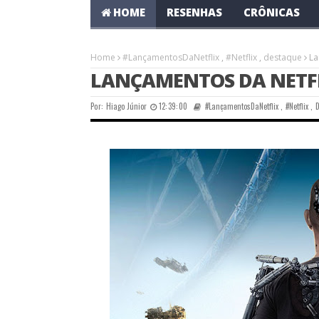
HOME
RESENHAS
CRÔNICAS
Home
#LançamentosDaNetflix
,
#Netflix
,
destaque
La
LANÇAMENTOS DA NETFLI
Por:
Hiago Júnior
12:39:00
#LançamentosDaNetflix
,
#Netflix
,