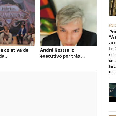
#COLO
Pri
“A
ac
Por:
C
za coletiva de
André Kostta: o
Créd
a...
executivo por trás ...
uma
his
trab