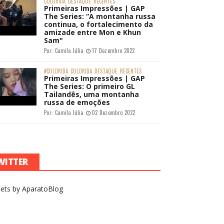
COLORIDA
DESTAQUE
RECENTES
Primeiras Impressões | GAP
The Series: “A montanha russa
continua, o fortalecimento da
amizade entre Mon e Khun
Sam"
Por:
Camila Júlia
17 Dezembro 2022
#COLORIDA
COLORIDA
DESTAQUE
RECENTES
Primeiras Impressões | GAP
The Series: O primeiro GL
Tailandês, uma montanha
russa de emoções
Por:
Camila Júlia
02 Dezembro 2022
WITTER
ets by AparatoBlog