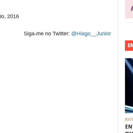
io, 2016
Siga-me no Twitter:
@Hiago__Junior
E
#ENTR
EN
que