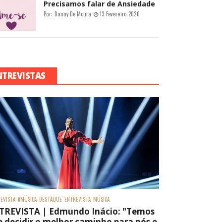
Precisamos falar de Ansiedade
Por:
Danny De Moura
13 Fevereiro 2020
NTREVISTAS
EVISTA
#MÚSICA
DESTAQUE
ENTREVISTA
MÚSICA
TREVISTA | Edmundo Inácio: "Temos
 decidir o melhor caminho para nós e