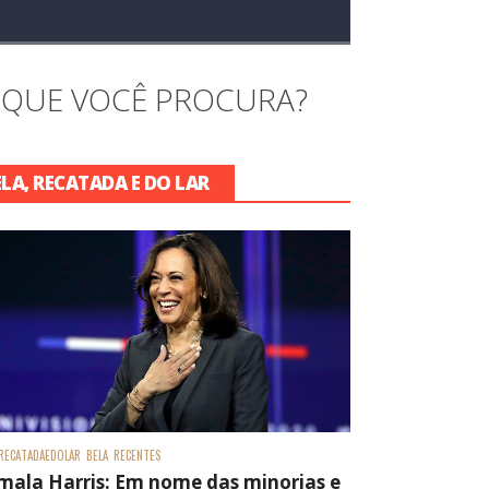
 QUE VOCÊ PROCURA?
ELA, RECATADA E DO LAR
RECATADAEDOLAR
BELA
RECENTES
mala Harris: Em nome das minorias e