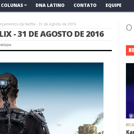
COLUNAS
DNA LATINO
CONTATO
EQUIPE
nçamentos da Netflix - 31 de Agosto de 2016
O
X - 31 DE AGOSTO DE 2016
Destaque
B
#BELA
Ka