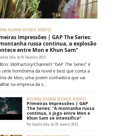
RIDA
COLORIDA
DESTAQUE
RECENTES
meiras Impressões | GAP The Series:
 montanha russa continua, a explosão
ontece entre Mon e Khun Sam"
amila Júlia
10 Fevereiro 2023
itos: IdolFactory/Channel3 “GAP The Series” é
 série homônima da novel e best que conta a
tória de Mon, uma jovem sonhadora que vai
alhar na empresa da s...
#COLORIDA
COLORIDA
DESTAQUE
RECENTES
Primeiras Impressões | GAP
The Series: “A montanha russa
continua, o jogo entre Mon e
Khun Sam se intensifica"
Por:
Camila Júlia
28 Janeiro 2023