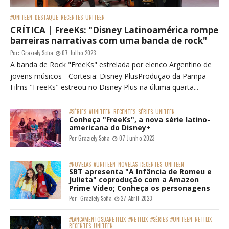
#UNITEEN
DESTAQUE
RECENTES
UNITEEN
CRÍTICA | FreeKs: "Disney Latinoamérica rompe
barreiras narrativas com uma banda de rock"
Por:
Graziely Sofia
07 Julho 2023
A banda de Rock "FreeKs" estrelada por elenco Argentino de
jovens músicos - Cortesia: Disney PlusProdução da Pampa
Films "FreeKs" estreou no Disney Plus na última quarta...
#SÉRIES
#UNITEEN
RECENTES
SÉRIES
UNITEEN
Conheça "FreeKs", a nova série latino-
americana do Disney+
Por:
Graziely Sofia
07 Junho 2023
#NOVELAS
#UNITEEN
NOVELAS
RECENTES
UNITEEN
SBT apresenta "A Infância de Romeu e
Julieta" coprodução com a Amazon
Prime Video; Conheça os personagens
Por:
Graziely Sofia
27 Abril 2023
#LANÇAMENTOSDANETFLIX
#NETFLIX
#SÉRIES
#UNITEEN
NETFLIX
RECENTES
UNITEEN