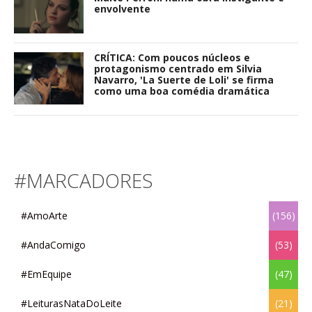
envolvente
CRÍTICA: Com poucos núcleos e
protagonismo centrado em Silvia
Navarro, 'La Suerte de Loli' se firma
como uma boa comédia dramática
#MARCADORES
#AmoArte
(156)
#AndaComigo
(53)
#EmEquipe
(47)
#LeiturasNataDoLeite
(21)