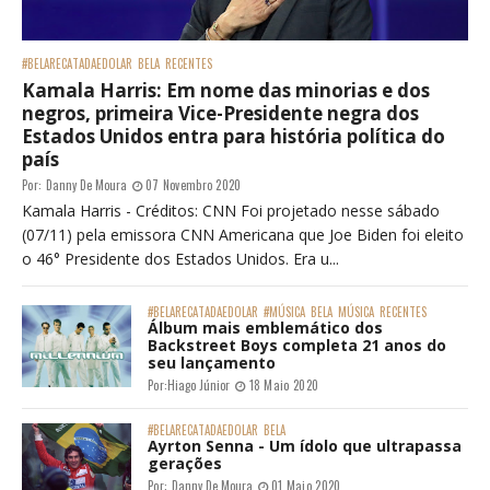
#BELARECATADAEDOLAR
BELA
RECENTES
Kamala Harris: Em nome das minorias e dos
negros, primeira Vice-Presidente negra dos
Estados Unidos entra para história política do
país
Por:
Danny De Moura
07 Novembro 2020
Kamala Harris - Créditos: CNN Foi projetado nesse sábado
(07/11) pela emissora CNN Americana que Joe Biden foi eleito
o 46° Presidente dos Estados Unidos. Era u...
#BELARECATADAEDOLAR
#MÚSICA
BELA
MÚSICA
RECENTES
Álbum mais emblemático dos
Backstreet Boys completa 21 anos do
seu lançamento
Por:
Hiago Júnior
18 Maio 2020
#BELARECATADAEDOLAR
BELA
Ayrton Senna - Um ídolo que ultrapassa
gerações
Por:
Danny De Moura
01 Maio 2020