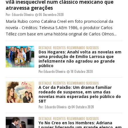
vilã inesquecível num clássico mexicano que
atravessa gerações
Por:
Eduardo Oliveira
06 Dezembro 2020
María Rubio como Catalina Creel em foto promocional da
novela - Créditos: Televisa S.AEm 1986, o produtor Carlos
Téllez com base em uma história original de Carlos Olmos...
DESTAQUE
RECENTES
RELEMBRANDO SUCESSOS
Dos Hogares: Anahí volta as novelas em
uma produção de Emilio Larrosa que
infelizmente não agradou ao grande
público
Por:
Eduardo Oliveira
18 Outubro 2020
DESTAQUE
RECENTES
RELEMBRANDO SUCESSOS
A Cor da Paixão: Um drama familiar
rodeado de suspense, em uma das
novelas mais esperadas pelo público do
SBT
Por:
Eduardo Oliveira
04 Outubro 2020
DESTAQUE
RECENTES
RELEMBRANDO SUCESSOS
Yo No Creo en los Hombres: Adriana
Louvier liderando um grande elenco, em