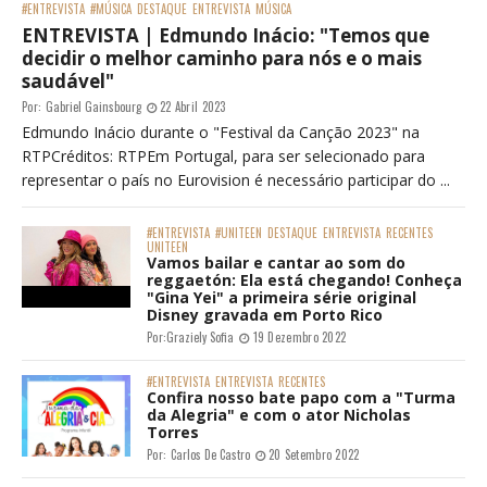
#ENTREVISTA
#MÚSICA
DESTAQUE
ENTREVISTA
MÚSICA
ENTREVISTA | Edmundo Inácio: "Temos que
decidir o melhor caminho para nós e o mais
saudável"
Por:
Gabriel Gainsbourg
22 Abril 2023
Edmundo Inácio durante o "Festival da Canção 2023" na
RTPCréditos: RTPEm Portugal, para ser selecionado para
representar o país no Eurovision é necessário participar do ...
#ENTREVISTA
#UNITEEN
DESTAQUE
ENTREVISTA
RECENTES
UNITEEN
Vamos bailar e cantar ao som do
reggaetón: Ela está chegando! Conheça
"Gina Yei" a primeira série original
Disney gravada em Porto Rico
Por:
Graziely Sofia
19 Dezembro 2022
#ENTREVISTA
ENTREVISTA
RECENTES
Confira nosso bate papo com a "Turma
da Alegria" e com o ator Nicholas
Torres
Por:
Carlos De Castro
20 Setembro 2022