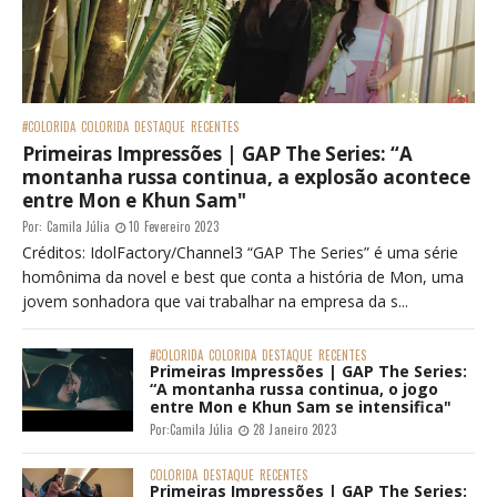
#COLORIDA
COLORIDA
DESTAQUE
RECENTES
Primeiras Impressões | GAP The Series: “A
montanha russa continua, a explosão acontece
entre Mon e Khun Sam"
Por:
Camila Júlia
10 Fevereiro 2023
Créditos: IdolFactory/Channel3 “GAP The Series” é uma série
homônima da novel e best que conta a história de Mon, uma
jovem sonhadora que vai trabalhar na empresa da s...
#COLORIDA
COLORIDA
DESTAQUE
RECENTES
Primeiras Impressões | GAP The Series:
“A montanha russa continua, o jogo
entre Mon e Khun Sam se intensifica"
Por:
Camila Júlia
28 Janeiro 2023
COLORIDA
DESTAQUE
RECENTES
Primeiras Impressões | GAP The Series: