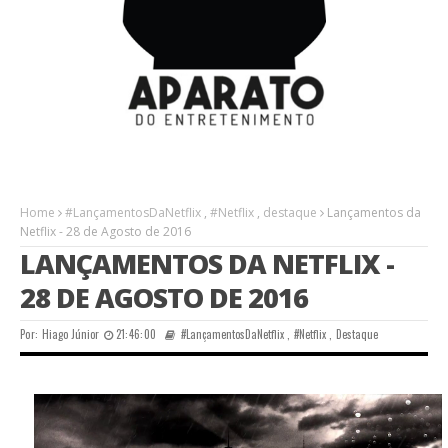
Home
#LançamentosDaNetflix
,
#Netflix
,
destaque
Lançamentos da
Netflix - 28 de Agosto de 2016
LANÇAMENTOS DA NETFLIX -
28 DE AGOSTO DE 2016
Por:
Hiago Júnior
21:46:00
#LançamentosDaNetflix
,
#Netflix
,
Destaque