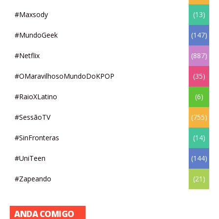
#Maxsody
(13)
#MundoGeek
(147)
#Netflix
(887)
#OMaravilhosoMundoDoKPOP
(35)
#RaioXLatino
(6)
#SessãoTV
(755)
#SinFronteras
(14)
#UniTeen
(144)
#Zapeando
(21)
ANDA COMIGO