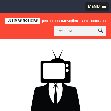
MENU
 marca sua despedida das narrações
ÚLTIMAS NOTÍCIAS
SBT conquista a vice lideran