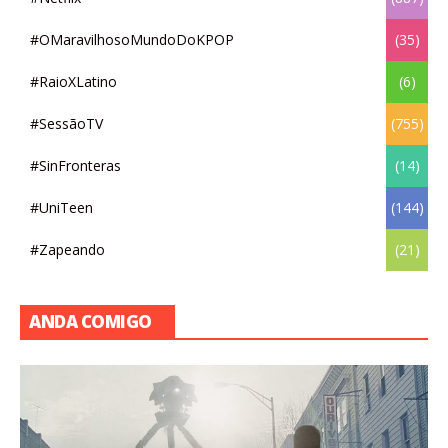
#OMaravilhosoMundoDoKPOP
(35)
#RaioXLatino
(6)
#SessãoTV
(755)
#SinFronteras
(14)
#UniTeen
(144)
#Zapeando
(21)
ANDA COMIGO