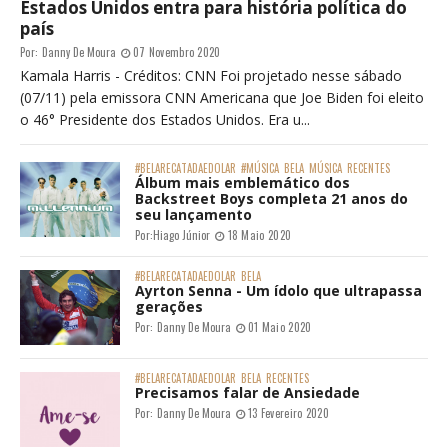
Estados Unidos entra para história política do
país
Por:
Danny De Moura
07 Novembro 2020
Kamala Harris - Créditos: CNN Foi projetado nesse sábado
(07/11) pela emissora CNN Americana que Joe Biden foi eleito
o 46° Presidente dos Estados Unidos. Era u...
#BELARECATADAEDOLAR
#MÚSICA
BELA
MÚSICA
RECENTES
Álbum mais emblemático dos
Backstreet Boys completa 21 anos do
seu lançamento
Por:
Hiago Júnior
18 Maio 2020
#BELARECATADAEDOLAR
BELA
Ayrton Senna - Um ídolo que ultrapassa
gerações
Por:
Danny De Moura
01 Maio 2020
#BELARECATADAEDOLAR
BELA
RECENTES
Precisamos falar de Ansiedade
Por:
Danny De Moura
13 Fevereiro 2020