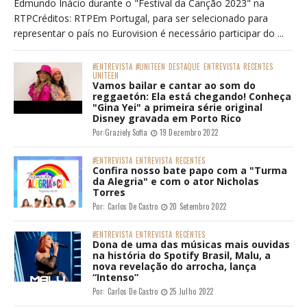
Edmundo Inácio durante o "Festival da Canção 2023" na
RTPCréditos: RTPEm Portugal, para ser selecionado para
representar o país no Eurovision é necessário participar do ...
#ENTREVISTA
#UNITEEN
DESTAQUE
ENTREVISTA
RECENTES
UNITEEN
Vamos bailar e cantar ao som do
reggaetón: Ela está chegando! Conheça
"Gina Yei" a primeira série original
Disney gravada em Porto Rico
Por:
Graziely Sofia
19 Dezembro 2022
#ENTREVISTA
ENTREVISTA
RECENTES
Confira nosso bate papo com a "Turma
da Alegria" e com o ator Nicholas
Torres
Por:
Carlos De Castro
20 Setembro 2022
#ENTREVISTA
ENTREVISTA
RECENTES
Dona de uma das músicas mais ouvidas
na história do Spotify Brasil, Malu, a
nova revelação do arrocha, lança
“Intenso”
Por:
Carlos De Castro
25 Julho 2022