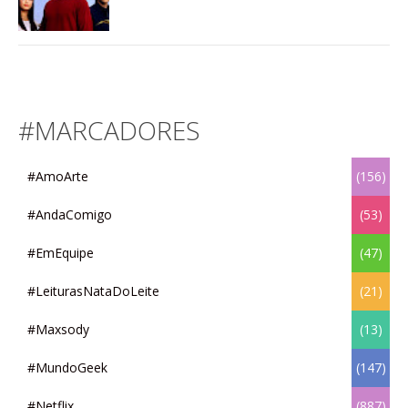
#MARCADORES
#AmoArte
(156)
#AndaComigo
(53)
#EmEquipe
(47)
#LeiturasNataDoLeite
(21)
#Maxsody
(13)
#MundoGeek
(147)
#Netflix
(887)