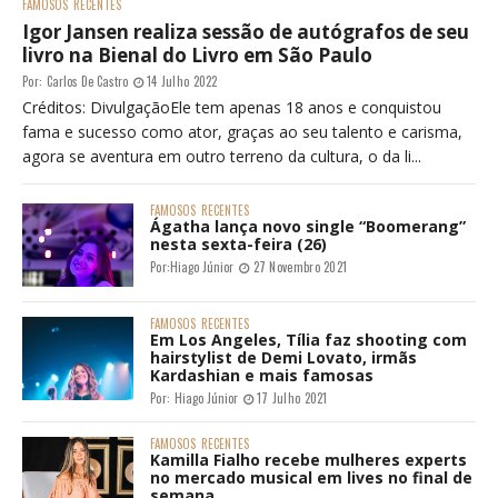
FAMOSOS
RECENTES
Igor Jansen realiza sessão de autógrafos de seu
livro na Bienal do Livro em São Paulo
Por:
Carlos De Castro
14 Julho 2022
Créditos: DivulgaçãoEle tem apenas 18 anos e conquistou
fama e sucesso como ator, graças ao seu talento e carisma,
agora se aventura em outro terreno da cultura, o da li...
FAMOSOS
RECENTES
Ágatha lança novo single “Boomerang”
nesta sexta-feira (26)
Por:
Hiago Júnior
27 Novembro 2021
FAMOSOS
RECENTES
Em Los Angeles, Tília faz shooting com
hairstylist de Demi Lovato, irmãs
Kardashian e mais famosas
Por:
Hiago Júnior
17 Julho 2021
FAMOSOS
RECENTES
Kamilla Fialho recebe mulheres experts
no mercado musical em lives no final de
semana