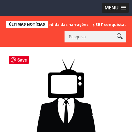
MENU
marca sua despedida das narrações
ÚLTIMAS NOTÍCIAS
SBT conquista a vice lideranç
Save