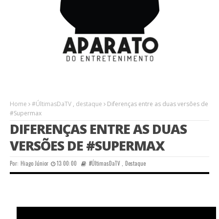
Home
#ÚltimasDaTV
,
destaque
Diferenças entre as duas versões de
#Supermax
DIFERENÇAS ENTRE AS DUAS
VERSÕES DE #SUPERMAX
Por:
Hiago Júnior
13:00:00
#ÚltimasDaTV
,
Destaque