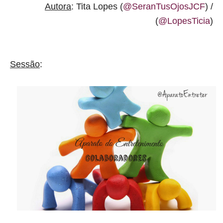
Autora
: Tita Lopes (
@SeranTusOjosJCF
) /
(
@LopesTicia
)
Sessão
: