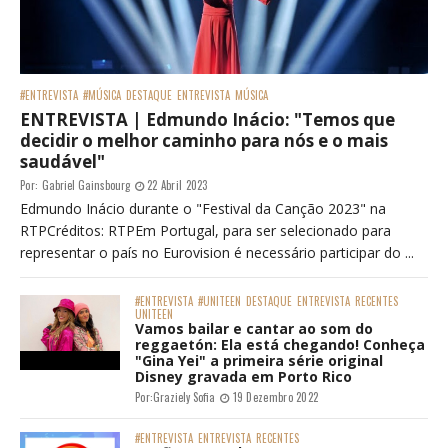
#ENTREVISTA
#MÚSICA
DESTAQUE
ENTREVISTA
MÚSICA
ENTREVISTA | Edmundo Inácio: "Temos que
decidir o melhor caminho para nós e o mais
saudável"
Por:
Gabriel Gainsbourg
22 Abril 2023
Edmundo Inácio durante o "Festival da Canção 2023" na
RTPCréditos: RTPEm Portugal, para ser selecionado para
representar o país no Eurovision é necessário participar do ...
#ENTREVISTA
#UNITEEN
DESTAQUE
ENTREVISTA
RECENTES
UNITEEN
Vamos bailar e cantar ao som do
reggaetón: Ela está chegando! Conheça
"Gina Yei" a primeira série original
Disney gravada em Porto Rico
Por:
Graziely Sofia
19 Dezembro 2022
#ENTREVISTA
ENTREVISTA
RECENTES