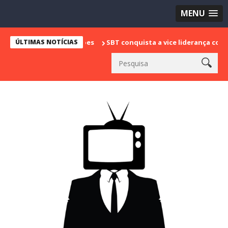
MENU
ÚLTIMAS NOTÍCIAS
SBT conquista a vice liderança com "Bake Off B