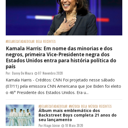
#BELARECATADAEDOLAR
BELA
RECENTES
Kamala Harris: Em nome das minorias e dos
negros, primeira Vice-Presidente negra dos
Estados Unidos entra para história política do
país
Por:
Danny De Moura
07 Novembro 2020
Kamala Harris - Créditos: CNN Foi projetado nesse sábado
(07/11) pela emissora CNN Americana que Joe Biden foi eleito
o 46° Presidente dos Estados Unidos. Era u...
#BELARECATADAEDOLAR
#MÚSICA
BELA
MÚSICA
RECENTES
Álbum mais emblemático dos
Backstreet Boys completa 21 anos do
seu lançamento
Por:
Hiago Júnior
18 Maio 2020