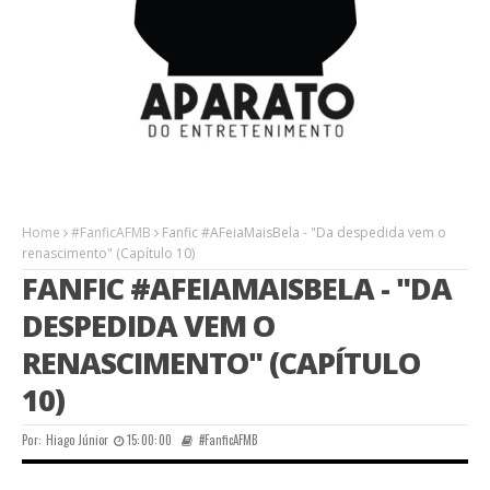
Home
#FanficAFMB
Fanfic #AFeiaMaisBela - "Da despedida vem o
renascimento" (Capítulo 10)
FANFIC #AFEIAMAISBELA - "DA
DESPEDIDA VEM O
RENASCIMENTO" (CAPÍTULO
10)
Por:
Hiago Júnior
15:00:00
#FanficAFMB