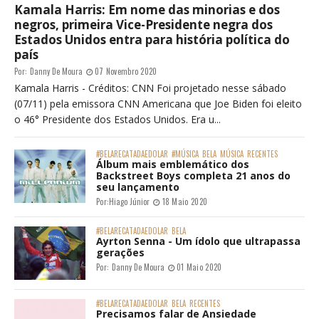
Kamala Harris: Em nome das minorias e dos
negros, primeira Vice-Presidente negra dos
Estados Unidos entra para história política do
país
Por:
Danny De Moura
07 Novembro 2020
Kamala Harris - Créditos: CNN Foi projetado nesse sábado
(07/11) pela emissora CNN Americana que Joe Biden foi eleito
o 46° Presidente dos Estados Unidos. Era u...
#BELARECATADAEDOLAR
#MÚSICA
BELA
MÚSICA
RECENTES
Álbum mais emblemático dos
Backstreet Boys completa 21 anos do
seu lançamento
Por:
Hiago Júnior
18 Maio 2020
#BELARECATADAEDOLAR
BELA
Ayrton Senna - Um ídolo que ultrapassa
gerações
Por:
Danny De Moura
01 Maio 2020
#BELARECATADAEDOLAR
BELA
RECENTES
Precisamos falar de Ansiedade