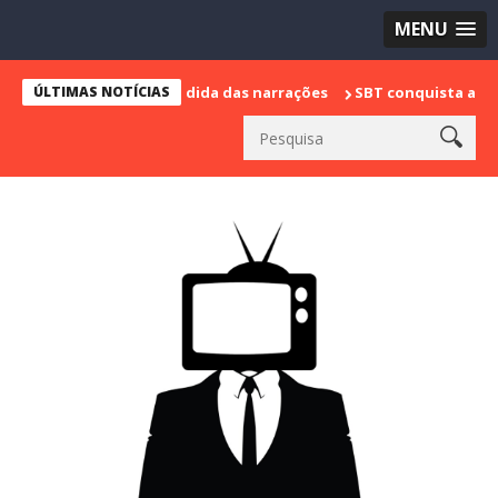
MENU
arca sua despedida das narrações
ÚLTIMAS NOTÍCIAS
SBT conquista a vice liderança