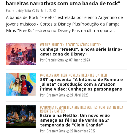
barreiras narrativas com uma banda de rock"
Por:
Graziely Sofia
07 Julho 2023
A banda de Rock "FreeKs" estrelada por elenco Argentino de
jovens músicos - Cortesia: Disney PlusProdução da Pampa
Films "FreeKs" estreou no Disney Plus na última quarta...
#SÉRIES
#UNITEEN
RECENTES
SÉRIES
UNITEEN
Conheça "FreeKs", a nova série latino-
americana do Disney+
Por:
Graziely Sofia
07 Junho 2023
#NOVELAS
#UNITEEN
NOVELAS
RECENTES
UNITEEN
SBT apresenta "A Infância de Romeu e
Julieta" coprodução com a Amazon
Prime Video; Conheça os personagens
Por:
Graziely Sofia
27 Abril 2023
#LANÇAMENTOSDANETFLIX
#NETFLIX
#SÉRIES
#UNITEEN
NETFLIX
RECENTES
UNITEEN
Estreia na Netflix: Um novo vilão
ameaça as férias de verão na 2ª
temporada de "Cielo Grande"
Por:
Graziely Sofia
22 Dezembro 2022