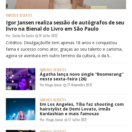
FAMOSOS
RECENTES
Igor Jansen realiza sessão de autógrafos de seu
livro na Bienal do Livro em São Paulo
Por:
Carlos De Castro
14 Julho 2022
Créditos: DivulgaçãoEle tem apenas 18 anos e conquistou
fama e sucesso como ator, graças ao seu talento e carisma,
agora se aventura em outro terreno da cultura, o da li...
FAMOSOS
RECENTES
Ágatha lança novo single “Boomerang”
nesta sexta-feira (26)
Por:
Hiago Júnior
27 Novembro 2021
FAMOSOS
RECENTES
Em Los Angeles, Tília faz shooting com
hairstylist de Demi Lovato, irmãs
Kardashian e mais famosas
Por:
Hiago Júnior
17 Julho 2021
FAMOSOS
RECENTES