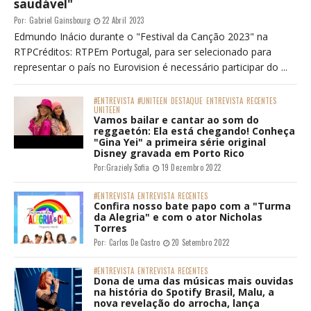
saudável"
Por:
Gabriel Gainsbourg
22 Abril 2023
Edmundo Inácio durante o "Festival da Canção 2023" na
RTPCréditos: RTPEm Portugal, para ser selecionado para
representar o país no Eurovision é necessário participar do ...
#ENTREVISTA
#UNITEEN
DESTAQUE
ENTREVISTA
RECENTES
UNITEEN
Vamos bailar e cantar ao som do
reggaetón: Ela está chegando! Conheça
"Gina Yei" a primeira série original
Disney gravada em Porto Rico
Por:
Graziely Sofia
19 Dezembro 2022
#ENTREVISTA
ENTREVISTA
RECENTES
Confira nosso bate papo com a "Turma
da Alegria" e com o ator Nicholas
Torres
Por:
Carlos De Castro
20 Setembro 2022
#ENTREVISTA
ENTREVISTA
RECENTES
Dona de uma das músicas mais ouvidas
na história do Spotify Brasil, Malu, a
nova revelação do arrocha, lança