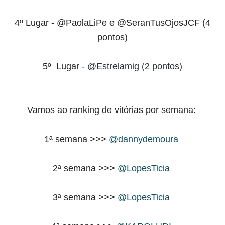
4º Lugar - @PaolaLiPe e @SeranTusOjosJCF (4
pontos)
5º Lugar -
@Estrelamig (2 pontos)
Vamos ao ranking de vitórias por semana:
1ª semana >>>
@dannydemoura
2ª semana >>>
@LopesTicia
3ª semana >>>
@LopesTicia