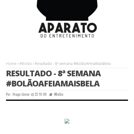
Home
#Bolão
Resultado - 8ª semana #BolãoAFeiaMaisBela
RESULTADO - 8ª SEMANA
#BOLÃOAFEIAMAISBELA
Por:
Hiago Júnior
22:19:00
#Bolão