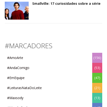
Smallville: 17 curiosidades sobre a série
#MARCADORES
#AmoArte
(156)
#AndaComigo
(53)
#EmEquipe
(47)
#LeiturasNataDoLeite
(21)
#Maxsody
(13)