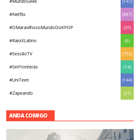
#MundoGeek
(147)
#Netflix
(887)
#OMaravilhosoMundoDoKPOP
(35)
#RaioXLatino
(6)
#SessãoTV
(755)
#SinFronteras
(14)
#UniTeen
(144)
#Zapeando
(21)
ANDA COMIGO