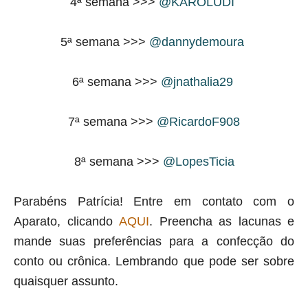
4ª semana >>>
@KAROLUDI
5ª semana >>>
@dannydemoura
6ª semana >>>
@jnathalia29
7ª semana >>>
@RicardoF908
8ª semana >>>
@LopesTicia
Parabéns Patrícia! Entre em contato com o
Aparato, clicando
AQUI
. Preencha as lacunas e
mande suas preferências para a confecção do
conto ou crônica. Lembrando que pode ser sobre
quaisquer assunto.