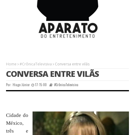
Home
#CrônicaTelevisiva
Conversa entre vilãs
CONVERSA ENTRE VILÃS
Por:
Hiago Júnior
17:15:00
#CrônicaTelevisiva
Cidade do
México,
três e