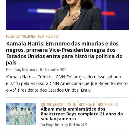
#BELARECATADAEDOLAR
BELA
RECENTES
Kamala Harris: Em nome das minorias e dos
negros, primeira Vice-Presidente negra dos
Estados Unidos entra para história política do
país
Por:
Danny De Moura
07 Novembro 2020
Kamala Harris - Créditos: CNN Foi projetado nesse sábado
(07/11) pela emissora CNN Americana que Joe Biden foi eleito
o 46° Presidente dos Estados Unidos. Era u...
#BELARECATADAEDOLAR
#MÚSICA
BELA
MÚSICA
RECENTES
Álbum mais emblemático dos
Backstreet Boys completa 21 anos do
seu lançamento
Por:
Hiago Júnior
18 Maio 2020