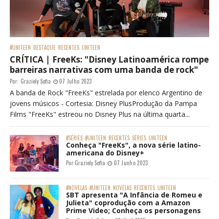
#UNITEEN
DESTAQUE
RECENTES
UNITEEN
CRÍTICA | FreeKs: "Disney Latinoamérica rompe
barreiras narrativas com uma banda de rock"
Por:
Graziely Sofia
07 Julho 2023
A banda de Rock "FreeKs" estrelada por elenco Argentino de
jovens músicos - Cortesia: Disney PlusProdução da Pampa
Films "FreeKs" estreou no Disney Plus na última quarta...
#SÉRIES
#UNITEEN
RECENTES
SÉRIES
UNITEEN
Conheça "FreeKs", a nova série latino-
americana do Disney+
Por:
Graziely Sofia
07 Junho 2023
#NOVELAS
#UNITEEN
NOVELAS
RECENTES
UNITEEN
SBT apresenta "A Infância de Romeu e
Julieta" coprodução com a Amazon
Prime Video; Conheça os personagens