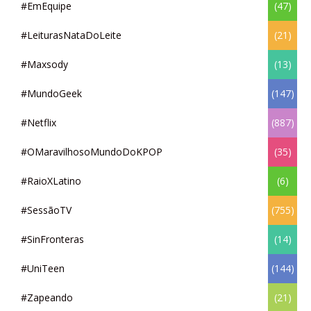
#EmEquipe
(47)
#LeiturasNataDoLeite
(21)
#Maxsody
(13)
#MundoGeek
(147)
#Netflix
(887)
#OMaravilhosoMundoDoKPOP
(35)
#RaioXLatino
(6)
#SessãoTV
(755)
#SinFronteras
(14)
#UniTeen
(144)
#Zapeando
(21)