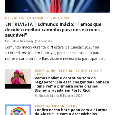
#ENTREVISTA
#MÚSICA
DESTAQUE
ENTREVISTA
MÚSICA
ENTREVISTA | Edmundo Inácio: "Temos que
decidir o melhor caminho para nós e o mais
saudável"
Por:
Gabriel Gainsbourg
22 Abril 2023
Edmundo Inácio durante o "Festival da Canção 2023" na
RTPCréditos: RTPEm Portugal, para ser selecionado para
representar o país no Eurovision é necessário participar do ...
#ENTREVISTA
#UNITEEN
DESTAQUE
ENTREVISTA
RECENTES
UNITEEN
Vamos bailar e cantar ao som do
reggaetón: Ela está chegando! Conheça
"Gina Yei" a primeira série original
Disney gravada em Porto Rico
Por:
Graziely Sofia
19 Dezembro 2022
#ENTREVISTA
ENTREVISTA
RECENTES
Confira nosso bate papo com a "Turma
da Alegria" e com o ator Nicholas