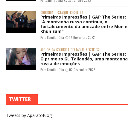
Por:
Camila Júlia
28 Janeiro 2023
COLORIDA
DESTAQUE
RECENTES
Primeiras Impressões | GAP The Series:
“A montanha russa continua, o
fortalecimento da amizade entre Mon e
Khun Sam"
Por:
Camila Júlia
17 Dezembro 2022
#COLORIDA
COLORIDA
DESTAQUE
RECENTES
Primeiras Impressões | GAP The Series:
O primeiro GL Tailandês, uma montanha
russa de emoções
Por:
Camila Júlia
02 Dezembro 2022
TWITTER
Tweets by AparatoBlog