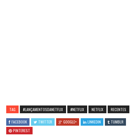
TAG
#LANÇAMENTOSDANETFLIX
#NETFLIX
NETFLIX
RECENTES
FACEBOOK
TWITTER
GOOGLE+
LINKEDIN
TUMBLR
PINTEREST