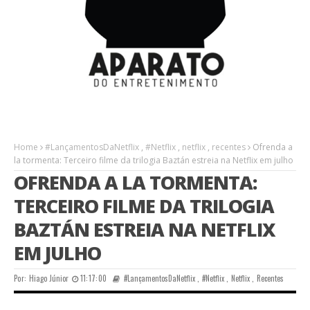
Home
#LançamentosDaNetflix
,
#Netflix
,
netflix
,
recentes
Ofrenda a
la tormenta: Terceiro filme da trilogia Baztán estreia na Netflix em julho
OFRENDA A LA TORMENTA:
TERCEIRO FILME DA TRILOGIA
BAZTÁN ESTREIA NA NETFLIX
EM JULHO
Por:
Hiago Júnior
11:17:00
#LançamentosDaNetflix
,
#Netflix
,
Netflix
,
Recentes