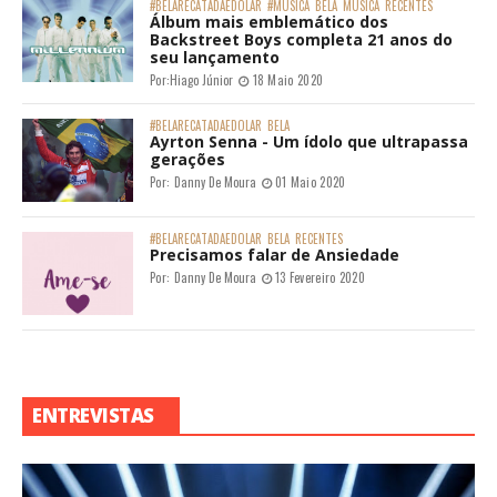
#BELARECATADAEDOLAR
#MÚSICA
BELA
MÚSICA
RECENTES
Álbum mais emblemático dos
Backstreet Boys completa 21 anos do
seu lançamento
Por:
Hiago Júnior
18 Maio 2020
#BELARECATADAEDOLAR
BELA
Ayrton Senna - Um ídolo que ultrapassa
gerações
Por:
Danny De Moura
01 Maio 2020
#BELARECATADAEDOLAR
BELA
RECENTES
Precisamos falar de Ansiedade
Por:
Danny De Moura
13 Fevereiro 2020
ENTREVISTAS