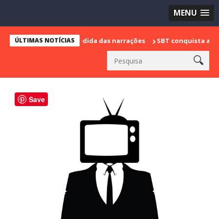
MENU
arca sua despedida das narrações
ÚLTIMAS NOTÍCIAS
SBT conquista a vice liderança
Save