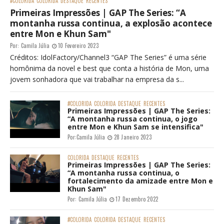
#COLORIDA
COLORIDA
DESTAQUE
RECENTES
Primeiras Impressões | GAP The Series: “A
montanha russa continua, a explosão acontece
entre Mon e Khun Sam"
Por:
Camila Júlia
10 Fevereiro 2023
Créditos: IdolFactory/Channel3 “GAP The Series” é uma série
homônima da novel e best que conta a história de Mon, uma
jovem sonhadora que vai trabalhar na empresa da s...
#COLORIDA
COLORIDA
DESTAQUE
RECENTES
Primeiras Impressões | GAP The Series:
“A montanha russa continua, o jogo
entre Mon e Khun Sam se intensifica"
Por:
Camila Júlia
28 Janeiro 2023
COLORIDA
DESTAQUE
RECENTES
Primeiras Impressões | GAP The Series:
“A montanha russa continua, o
fortalecimento da amizade entre Mon e
Khun Sam"
Por:
Camila Júlia
17 Dezembro 2022
#COLORIDA
COLORIDA
DESTAQUE
RECENTES