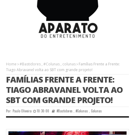
Home
#Bastidores
,
#Colunas
,
colunas
Famílias Frente a Frente:
Tiago Abravanel volta ao SBT com grande projeto!
FAMÍLIAS FRENTE A FRENTE:
TIAGO ABRAVANEL VOLTA AO
SBT COM GRANDE PROJETO!
Por:
Paulo Oliveira
10:30:00
#Bastidores
,
#Colunas
,
Colunas