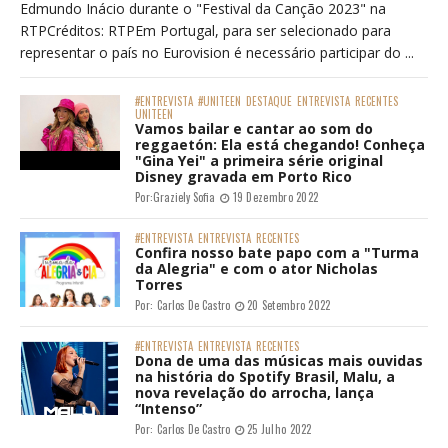
Edmundo Inácio durante o "Festival da Canção 2023" na
RTPCréditos: RTPEm Portugal, para ser selecionado para
representar o país no Eurovision é necessário participar do ...
#ENTREVISTA
#UNITEEN
DESTAQUE
ENTREVISTA
RECENTES
UNITEEN
Vamos bailar e cantar ao som do
reggaetón: Ela está chegando! Conheça
"Gina Yei" a primeira série original
Disney gravada em Porto Rico
Por:
Graziely Sofia
19 Dezembro 2022
#ENTREVISTA
ENTREVISTA
RECENTES
Confira nosso bate papo com a "Turma
da Alegria" e com o ator Nicholas
Torres
Por:
Carlos De Castro
20 Setembro 2022
#ENTREVISTA
ENTREVISTA
RECENTES
Dona de uma das músicas mais ouvidas
na história do Spotify Brasil, Malu, a
nova revelação do arrocha, lança
“Intenso”
Por:
Carlos De Castro
25 Julho 2022