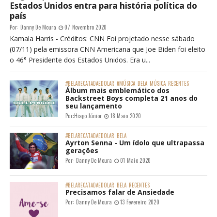
Estados Unidos entra para história política do
país
Por:
Danny De Moura
07 Novembro 2020
Kamala Harris - Créditos: CNN Foi projetado nesse sábado
(07/11) pela emissora CNN Americana que Joe Biden foi eleito
o 46° Presidente dos Estados Unidos. Era u...
#BELARECATADAEDOLAR
#MÚSICA
BELA
MÚSICA
RECENTES
Álbum mais emblemático dos
Backstreet Boys completa 21 anos do
seu lançamento
Por:
Hiago Júnior
18 Maio 2020
#BELARECATADAEDOLAR
BELA
Ayrton Senna - Um ídolo que ultrapassa
gerações
Por:
Danny De Moura
01 Maio 2020
#BELARECATADAEDOLAR
BELA
RECENTES
Precisamos falar de Ansiedade
Por:
Danny De Moura
13 Fevereiro 2020