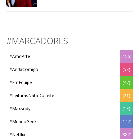
#MARCADORES
#AmoArte
(156)
#AndaComigo
(53)
#EmEquipe
(47)
#LeiturasNataDoLeite
(21)
#Maxsody
(13)
#MundoGeek
(147)
#Netflix
(887)