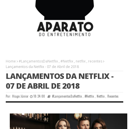
Home
#LançamentosDaNetflix
,
#Netflix
,
netflix
,
recentes
Lançamentos da Netflix - 07 de Abril de 2018
LANÇAMENTOS DA NETFLIX -
07 DE ABRIL DE 2018
Por:
Hiago Júnior
18:24:00
#LançamentosDaNetflix
,
#Netflix
,
Netflix
,
Recentes