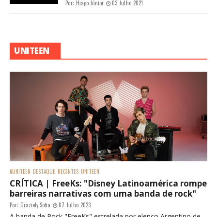
Por:
Hiago Júnior
03 Julho 2021
UNITEEN
#UNITEEN
DESTAQUE
RECENTES
UNITEEN
CRÍTICA | FreeKs: "Disney Latinoamérica rompe
barreiras narrativas com uma banda de rock"
Por:
Graziely Sofia
07 Julho 2023
A banda de Rock "FreeKs" estrelada por elenco Argentino de