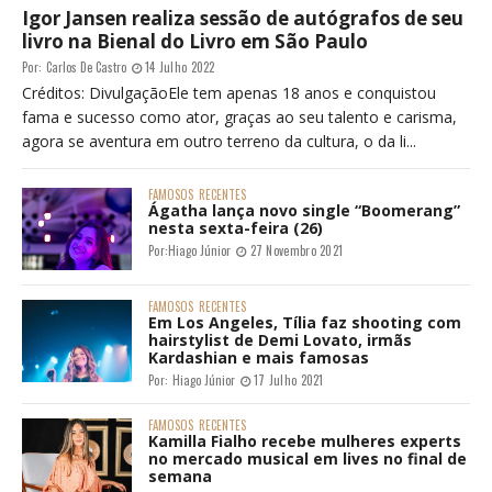
Igor Jansen realiza sessão de autógrafos de seu
livro na Bienal do Livro em São Paulo
Por:
Carlos De Castro
14 Julho 2022
Créditos: DivulgaçãoEle tem apenas 18 anos e conquistou
fama e sucesso como ator, graças ao seu talento e carisma,
agora se aventura em outro terreno da cultura, o da li...
FAMOSOS
RECENTES
Ágatha lança novo single “Boomerang”
nesta sexta-feira (26)
Por:
Hiago Júnior
27 Novembro 2021
FAMOSOS
RECENTES
Em Los Angeles, Tília faz shooting com
hairstylist de Demi Lovato, irmãs
Kardashian e mais famosas
Por:
Hiago Júnior
17 Julho 2021
FAMOSOS
RECENTES
Kamilla Fialho recebe mulheres experts
no mercado musical em lives no final de
semana