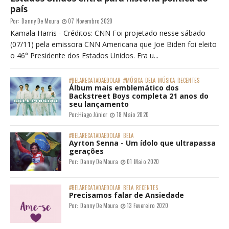
país
Por:
Danny De Moura
07 Novembro 2020
Kamala Harris - Créditos: CNN Foi projetado nesse sábado
(07/11) pela emissora CNN Americana que Joe Biden foi eleito
o 46° Presidente dos Estados Unidos. Era u...
#BELARECATADAEDOLAR
#MÚSICA
BELA
MÚSICA
RECENTES
Álbum mais emblemático dos
Backstreet Boys completa 21 anos do
seu lançamento
Por:
Hiago Júnior
18 Maio 2020
#BELARECATADAEDOLAR
BELA
Ayrton Senna - Um ídolo que ultrapassa
gerações
Por:
Danny De Moura
01 Maio 2020
#BELARECATADAEDOLAR
BELA
RECENTES
Precisamos falar de Ansiedade
Por:
Danny De Moura
13 Fevereiro 2020