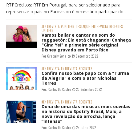
RTPCréditos: RTPEm Portugal, para ser selecionado para
representar o país no Eurovision é necessário participar do ...
#ENTREVISTA
#UNITEEN
DESTAQUE
ENTREVISTA
RECENTES
UNITEEN
Vamos bailar e cantar ao som do
reggaetón: Ela está chegando! Conheça
"Gina Yei" a primeira série original
Disney gravada em Porto Rico
Por:
Graziely Sofia
19 Dezembro 2022
#ENTREVISTA
ENTREVISTA
RECENTES
Confira nosso bate papo com a "Turma
da Alegria" e com o ator Nicholas
Torres
Por:
Carlos De Castro
20 Setembro 2022
#ENTREVISTA
ENTREVISTA
RECENTES
Dona de uma das músicas mais ouvidas
na história do Spotify Brasil, Malu, a
nova revelação do arrocha, lança
“Intenso”
Por:
Carlos De Castro
25 Julho 2022