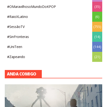
#OMaravilhosoMundoDoKPOP
(35)
#RaioXLatino
(6)
#SessãoTV
(755)
#SinFronteras
(14)
#UniTeen
(144)
#Zapeando
(21)
ANDA COMIGO