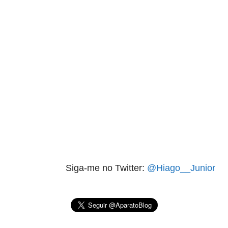
aqui termina o anuncio (coloque tinta branca sobre essa
frase)
Siga-me no Twitter:
@Hiago__Junior