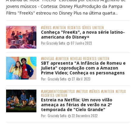
jovens músicos - Cortesia: Disney PlusProdução da Pampa
Films "FreeKs" estreou no Disney Plus na última quarta...
#SÉRIES
#UNITEEN
RECENTES
SÉRIES
UNITEEN
Conheça "FreeKs", a nova série latino-
americana do Disney+
Por:
Graziely Sofia
07 Junho 2023
#NOVELAS
#UNITEEN
NOVELAS
RECENTES
UNITEEN
SBT apresenta "A Infância de Romeu e
Julieta" coprodução com a Amazon
Prime Video; Conheça os personagens
Por:
Graziely Sofia
27 Abril 2023
#LANÇAMENTOSDANETFLIX
#NETFLIX
#SÉRIES
#UNITEEN
NETFLIX
RECENTES
UNITEEN
Estreia na Netflix: Um novo vilão
ameaça as férias de verão na 2ª
temporada de "Cielo Grande"
Por:
Graziely Sofia
22 Dezembro 2022