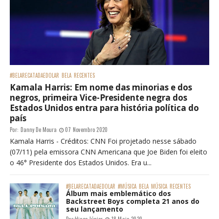
#BELARECATADAEDOLAR
BELA
RECENTES
Kamala Harris: Em nome das minorias e dos
negros, primeira Vice-Presidente negra dos
Estados Unidos entra para história política do
país
Por:
Danny De Moura
07 Novembro 2020
Kamala Harris - Créditos: CNN Foi projetado nesse sábado
(07/11) pela emissora CNN Americana que Joe Biden foi eleito
o 46° Presidente dos Estados Unidos. Era u...
#BELARECATADAEDOLAR
#MÚSICA
BELA
MÚSICA
RECENTES
Álbum mais emblemático dos
Backstreet Boys completa 21 anos do
seu lançamento
Por:
Hiago Júnior
18 Maio 2020