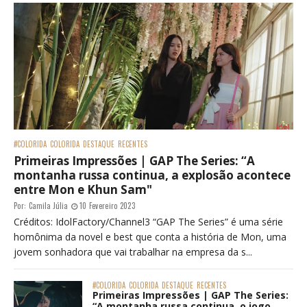
#COLORIDA
COLORIDA
DESTAQUE
RECENTES
Primeiras Impressões | GAP The Series: “A
montanha russa continua, a explosão acontece
entre Mon e Khun Sam"
Por:
Camila Júlia
10 Fevereiro 2023
Créditos: IdolFactory/Channel3 “GAP The Series” é uma série
homônima da novel e best que conta a história de Mon, uma
jovem sonhadora que vai trabalhar na empresa da s...
#COLORIDA
COLORIDA
DESTAQUE
RECENTES
Primeiras Impressões | GAP The Series:
“A montanha russa continua, o jogo