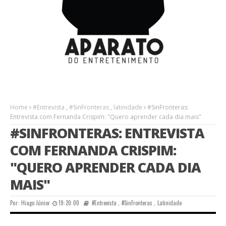
Home
#Entrevista
,
#SinFronteras
,
latinidade
#SinFronteras:
Entrevista com Fernanda Crispim: "Quero aprender cada dia mais"
#SINFRONTERAS: ENTREVISTA
COM FERNANDA CRISPIM:
"QUERO APRENDER CADA DIA
MAIS"
Por:
Hiago Júnior
19:20:00
#Entrevista
,
#SinFronteras
,
Latinidade