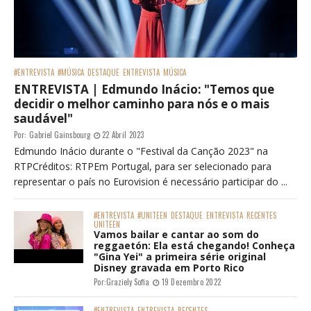
#ENTREVISTA
#MÚSICA
DESTAQUE
ENTREVISTA
MÚSICA
ENTREVISTA | Edmundo Inácio: "Temos que
decidir o melhor caminho para nós e o mais
saudável"
Por:
Gabriel Gainsbourg
22 Abril 2023
Edmundo Inácio durante o "Festival da Canção 2023" na
RTPCréditos: RTPEm Portugal, para ser selecionado para
representar o país no Eurovision é necessário participar do ...
#ENTREVISTA
#UNITEEN
DESTAQUE
ENTREVISTA
RECENTES
UNITEEN
Vamos bailar e cantar ao som do
reggaetón: Ela está chegando! Conheça
"Gina Yei" a primeira série original
Disney gravada em Porto Rico
Por:
Graziely Sofia
19 Dezembro 2022
#ENTREVISTA
ENTREVISTA
RECENTES