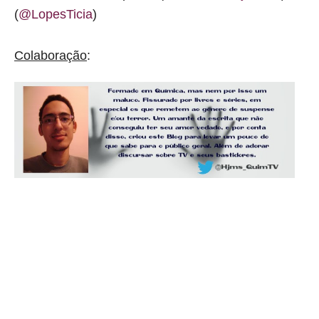
(
@LopesTicia
)
Colaboração
: