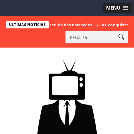
MENU
 marca sua despedida das narrações
ÚLTIMAS NOTÍCIAS
SBT conquista a vice lideran