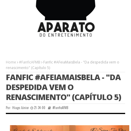
Home
#FanficAFMB
Fanfic #AFeiaMaisBela - "Da despedida vem o
renascimento" (Capítulo 5)
FANFIC #AFEIAMAISBELA - "DA
DESPEDIDA VEM O
RENASCIMENTO" (CAPÍTULO 5)
Por:
Hiago Júnior
21:34:00
#FanficAFMB