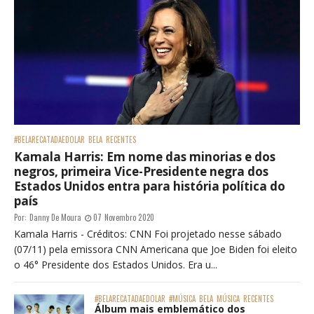
#BELARECATADAEDOLAR
BELA
RECENTES
Kamala Harris: Em nome das minorias e dos
negros, primeira Vice-Presidente negra dos
Estados Unidos entra para história política do
país
Por:
Danny De Moura
07 Novembro 2020
Kamala Harris - Créditos: CNN Foi projetado nesse sábado
(07/11) pela emissora CNN Americana que Joe Biden foi eleito
o 46° Presidente dos Estados Unidos. Era u...
#BELARECATADAEDOLAR
#MÚSICA
BELA
MÚSICA
RECENTES
Álbum mais emblemático dos