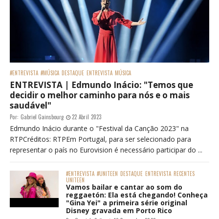
#ENTREVISTA
#MÚSICA
DESTAQUE
ENTREVISTA
MÚSICA
ENTREVISTA | Edmundo Inácio: "Temos que
decidir o melhor caminho para nós e o mais
saudável"
Por:
Gabriel Gainsbourg
22 Abril 2023
Edmundo Inácio durante o "Festival da Canção 2023" na
RTPCréditos: RTPEm Portugal, para ser selecionado para
representar o país no Eurovision é necessário participar do ...
#ENTREVISTA
#UNITEEN
DESTAQUE
ENTREVISTA
RECENTES
UNITEEN
Vamos bailar e cantar ao som do
reggaetón: Ela está chegando! Conheça
"Gina Yei" a primeira série original
Disney gravada em Porto Rico