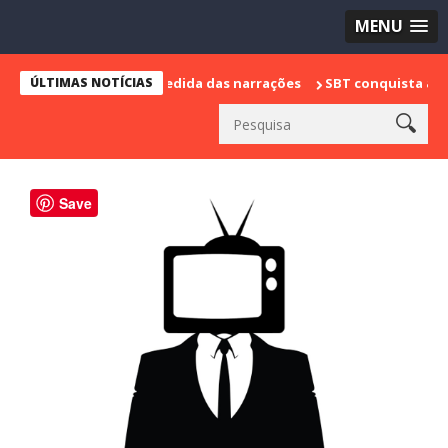
MENU
arca sua despedida das narrações
ÚLTIMAS NOTÍCIAS
SBT conquista a vice liderança
Save