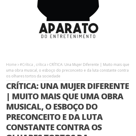
Home
#Crítica
,
crítica
CRÍTICA: Una Mujer Diferente | Muito mais que
uma obra musical, o esboço do preconceito e da luta constante contra
os olhares tortos da sociedade
CRÍTICA: UNA MUJER DIFERENTE
| MUITO MAIS QUE UMA OBRA
MUSICAL, O ESBOÇO DO
PRECONCEITO E DA LUTA
CONSTANTE CONTRA OS