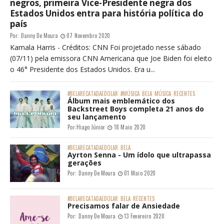
negros, primeira Vice-Presidente negra dos
Estados Unidos entra para história política do
país
Por:
Danny De Moura
07 Novembro 2020
Kamala Harris - Créditos: CNN Foi projetado nesse sábado
(07/11) pela emissora CNN Americana que Joe Biden foi eleito
o 46° Presidente dos Estados Unidos. Era u...
#BELARECATADAEDOLAR
#MÚSICA
BELA
MÚSICA
RECENTES
Álbum mais emblemático dos
Backstreet Boys completa 21 anos do
seu lançamento
Por:
Hiago Júnior
18 Maio 2020
#BELARECATADAEDOLAR
BELA
Ayrton Senna - Um ídolo que ultrapassa
gerações
Por:
Danny De Moura
01 Maio 2020
#BELARECATADAEDOLAR
BELA
RECENTES
Precisamos falar de Ansiedade
Por:
Danny De Moura
13 Fevereiro 2020