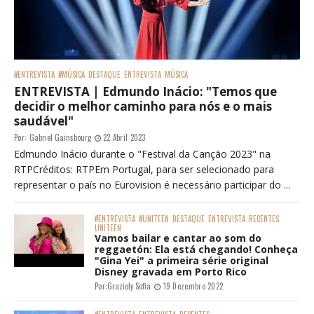
#ENTREVISTA
#MÚSICA
DESTAQUE
ENTREVISTA
MÚSICA
ENTREVISTA | Edmundo Inácio: "Temos que
decidir o melhor caminho para nós e o mais
saudável"
Por:
Gabriel Gainsbourg
22 Abril 2023
Edmundo Inácio durante o "Festival da Canção 2023" na
RTPCréditos: RTPEm Portugal, para ser selecionado para
representar o país no Eurovision é necessário participar do ...
#ENTREVISTA
#UNITEEN
DESTAQUE
ENTREVISTA
RECENTES
UNITEEN
Vamos bailar e cantar ao som do
reggaetón: Ela está chegando! Conheça
"Gina Yei" a primeira série original
Disney gravada em Porto Rico
Por:
Graziely Sofia
19 Dezembro 2022