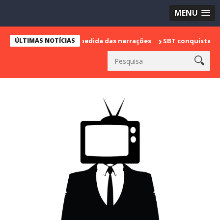
MENU
 marca sua despedida das narrações
ÚLTIMAS NOTÍCIAS
SBT conquista a vice lidera