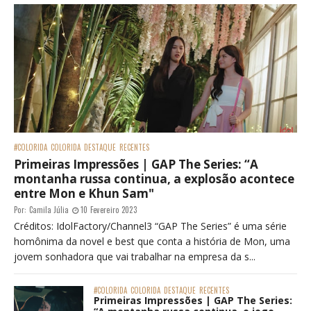
#COLORIDA
COLORIDA
DESTAQUE
RECENTES
Primeiras Impressões | GAP The Series: “A
montanha russa continua, a explosão acontece
entre Mon e Khun Sam"
Por:
Camila Júlia
10 Fevereiro 2023
Créditos: IdolFactory/Channel3 “GAP The Series” é uma série
homônima da novel e best que conta a história de Mon, uma
jovem sonhadora que vai trabalhar na empresa da s...
#COLORIDA
COLORIDA
DESTAQUE
RECENTES
Primeiras Impressões | GAP The Series: