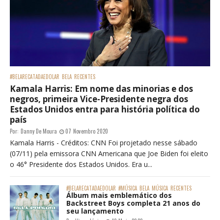
#BELARECATADAEDOLAR
BELA
RECENTES
Kamala Harris: Em nome das minorias e dos
negros, primeira Vice-Presidente negra dos
Estados Unidos entra para história política do
país
Por:
Danny De Moura
07 Novembro 2020
Kamala Harris - Créditos: CNN Foi projetado nesse sábado
(07/11) pela emissora CNN Americana que Joe Biden foi eleito
o 46° Presidente dos Estados Unidos. Era u...
#BELARECATADAEDOLAR
#MÚSICA
BELA
MÚSICA
RECENTES
Álbum mais emblemático dos
Backstreet Boys completa 21 anos do
seu lançamento