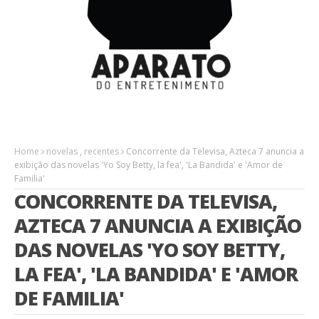
Home
novelas
,
recentes
Concorrente da Televisa, Azteca 7 anuncia a
exibição das novelas 'Yo Soy Betty, la fea', 'La Bandida' e 'Amor de
Familia'
CONCORRENTE DA TELEVISA,
AZTECA 7 ANUNCIA A EXIBIÇÃO
DAS NOVELAS 'YO SOY BETTY,
LA FEA', 'LA BANDIDA' E 'AMOR
DE FAMILIA'