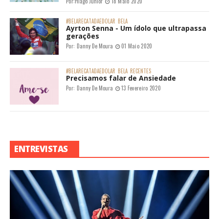
Por:
Hiago Júnior
18 Maio 2020
#BELARECATADAEDOLAR
BELA
Ayrton Senna - Um ídolo que ultrapassa
gerações
Por:
Danny De Moura
01 Maio 2020
#BELARECATADAEDOLAR
BELA
RECENTES
Precisamos falar de Ansiedade
Por:
Danny De Moura
13 Fevereiro 2020
ENTREVISTAS