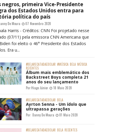
 negros, primeira Vice-Presidente
ra dos Estados Unidos entra para
tória política do país
anny De Moura
07 Novembro 2020
ala Harris - Créditos: CNN Foi projetado nesse
ado (07/11) pela emissora CNN Americana que
Biden foi eleito o 46° Presidente dos Estados
os. Era u...
#BELARECATADAEDOLAR
#MÚSICA
BELA
MÚSICA
RECENTES
Álbum mais emblemático dos
Backstreet Boys completa 21
anos do seu lançamento
Por:
Hiago Júnior
18 Maio 2020
#BELARECATADAEDOLAR
BELA
Ayrton Senna - Um ídolo que
ultrapassa gerações
Por:
Danny De Moura
01 Maio 2020
#BELARECATADAEDOLAR
BELA
RECENTES