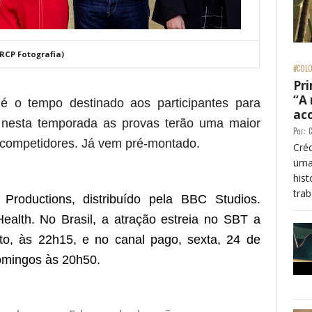
 RCP Fotografia)
#COLO
Pri
“A
 o tempo destinado aos participantes para
ac
e nesta temporada as provas terão uma maior
Por:
C
 competidores. Já vem pré-montado.
Créd
uma
his
trab
 Productions,
distribuído pela
BBC Studios
.
ealth
. No Brasil, a atração estreia no
SBT
a
to, às 22h15
, e no canal pago,
sexta, 24 de
domingos às 20h50
.