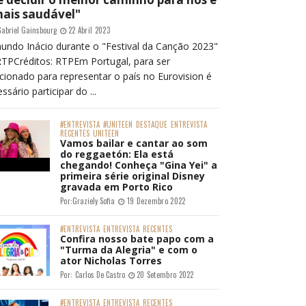
mais saudável"
abriel Gainsbourg
22 Abril 2023
undo Inácio durante o "Festival da Canção 2023"
RTPCréditos: RTPEm Portugal, para ser
cionado para representar o país no Eurovision é
ssário participar do ...
#ENTREVISTA
#UNITEEN
DESTAQUE
ENTREVISTA
RECENTES
UNITEEN
Vamos bailar e cantar ao som
do reggaetón: Ela está
chegando! Conheça "Gina Yei" a
primeira série original Disney
gravada em Porto Rico
Por:
Graziely Sofia
19 Dezembro 2022
#ENTREVISTA
ENTREVISTA
RECENTES
Confira nosso bate papo com a
"Turma da Alegria" e com o
ator Nicholas Torres
Por:
Carlos De Castro
20 Setembro 2022
#ENTREVISTA
ENTREVISTA
RECENTES