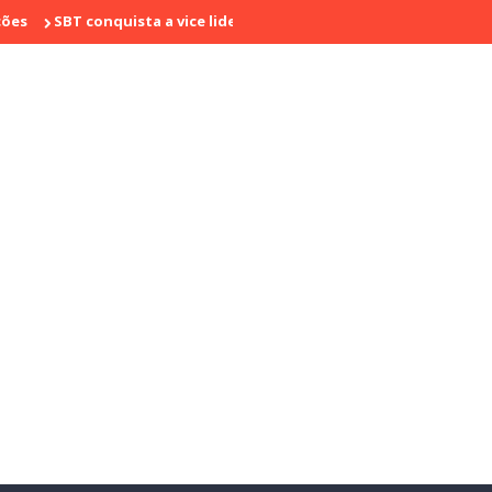
conquista a vice liderança com "Bake Off Brasil" e "SBT Brasil"; co