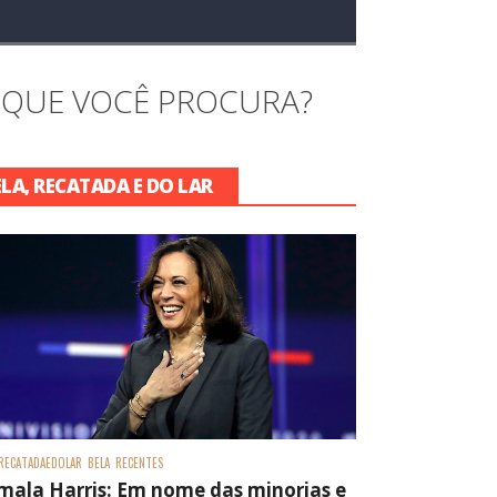
 QUE VOCÊ PROCURA?
ELA, RECATADA E DO LAR
RECATADAEDOLAR
BELA
RECENTES
mala Harris: Em nome das minorias e