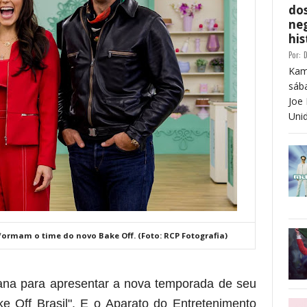
dos
neg
his
Por:
D
Kam
sáb
Joe 
Unid
formam o time do novo Bake Off. (Foto: RCP Fotografia)
na para apresentar a nova temporada de seu
ake Off Brasil". E o Aparato do Entretenimento