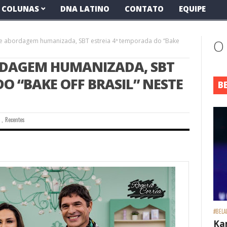
COLUNAS
DNA LATINO
CONTATO
EQUIPE
 e abordagem humanizada, SBT estreia 4ª temporada do “Bake
O
RDAGEM HUMANIZADA, SBT
O “BAKE OFF BRASIL” NESTE
B
s
,
Recentes
#BELA
Ka