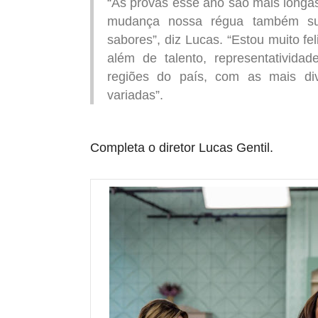
“
As provas esse ano são mais longa
mudança nossa régua também subi
sabores
”, diz Lucas. “
Estou muito fe
além de talento, representatividad
regiões do país, com as mais di
variadas
”.
Completa o diretor Lucas Gentil.