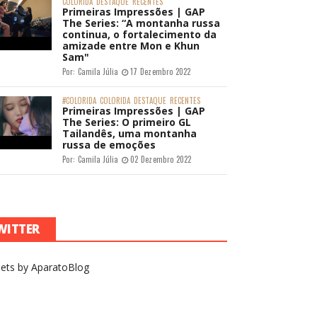
COLORIDA
DESTAQUE
RECENTES
Primeiras Impressões | GAP
The Series: “A montanha russa
continua, o fortalecimento da
amizade entre Mon e Khun
Sam"
Por:
Camila Júlia
17 Dezembro 2022
#COLORIDA
COLORIDA
DESTAQUE
RECENTES
Primeiras Impressões | GAP
The Series: O primeiro GL
Tailandês, uma montanha
russa de emoções
Por:
Camila Júlia
02 Dezembro 2022
WITTER
ets by AparatoBlog