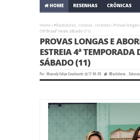
HOME
RESENHAS
CRÔNICAS
Home
#Bastidores
,
colunas
,
recentes
Provas longas
Off Brasil” neste sábado (11)
PROVAS LONGAS E ABO
ESTREIA 4ª TEMPORADA D
SÁBADO (11)
Por:
Maxsody Felipe Cavalcante
17:46:00
#Bastidores
,
Coluna