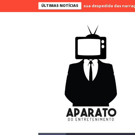
 narra o último jogo e marca sua despedida das narrações
ÚLTIMAS NOTÍCIAS
SBT 