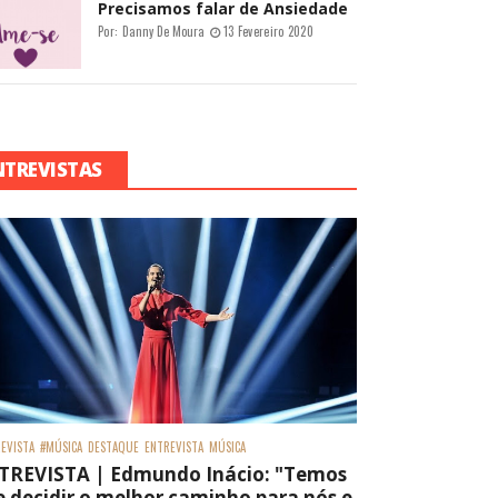
Precisamos falar de Ansiedade
Por:
Danny De Moura
13 Fevereiro 2020
NTREVISTAS
EVISTA
#MÚSICA
DESTAQUE
ENTREVISTA
MÚSICA
TREVISTA | Edmundo Inácio: "Temos
 decidir o melhor caminho para nós e