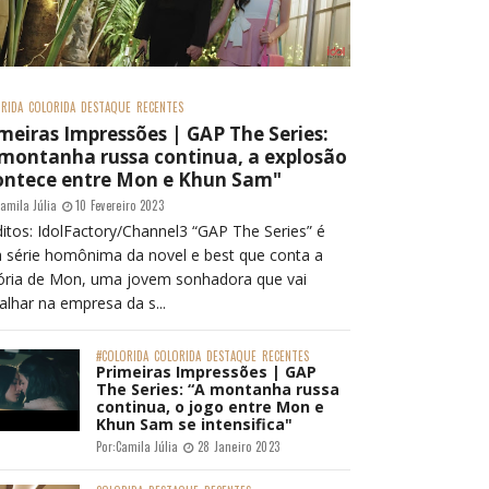
RIDA
COLORIDA
DESTAQUE
RECENTES
meiras Impressões | GAP The Series:
 montanha russa continua, a explosão
ontece entre Mon e Khun Sam"
amila Júlia
10 Fevereiro 2023
itos: IdolFactory/Channel3 “GAP The Series” é
 série homônima da novel e best que conta a
tória de Mon, uma jovem sonhadora que vai
alhar na empresa da s...
#COLORIDA
COLORIDA
DESTAQUE
RECENTES
Primeiras Impressões | GAP
The Series: “A montanha russa
continua, o jogo entre Mon e
Khun Sam se intensifica"
Por:
Camila Júlia
28 Janeiro 2023