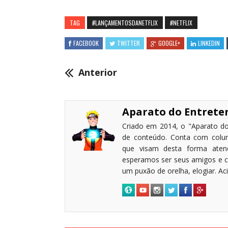
TAG
#LANÇAMENTOSDANETFLIX
#NETFLIX
FACEBOOK
TWITTER
GOOGLE+
LINKEDIN
Anterior
Aparato do Entret
Criado em 2014, o "Aparato do
de conteúdo. Conta com coluni
que visam desta forma atende
esperamos ser seus amigos e c
um puxão de orelha, elogiar. A