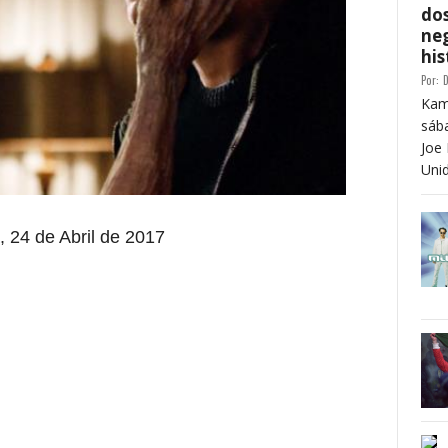
dos
neg
his
Por:
D
Kam
sáb
Joe 
Unid
, 24 de Abril de 2017