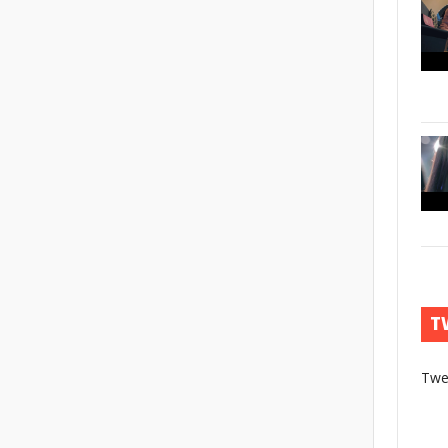
T
Twe