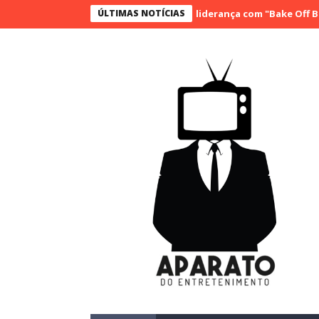
SBT conquista a vice liderança com "Bake Off Brasil" e "
ÚLTIMAS NOTÍCIAS