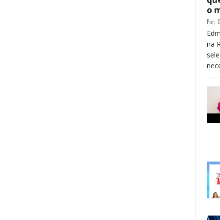
o 
Por:
G
Edm
na 
sele
nece