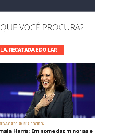
 QUE VOCÊ PROCURA?
ELA, RECATADA E DO LAR
RECATADAEDOLAR
BELA
RECENTES
mala Harris: Em nome das minorias e