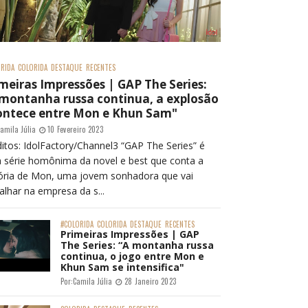
RIDA
COLORIDA
DESTAQUE
RECENTES
meiras Impressões | GAP The Series:
 montanha russa continua, a explosão
ontece entre Mon e Khun Sam"
amila Júlia
10 Fevereiro 2023
itos: IdolFactory/Channel3 “GAP The Series” é
 série homônima da novel e best que conta a
tória de Mon, uma jovem sonhadora que vai
alhar na empresa da s...
#COLORIDA
COLORIDA
DESTAQUE
RECENTES
Primeiras Impressões | GAP
The Series: “A montanha russa
continua, o jogo entre Mon e
Khun Sam se intensifica"
Por:
Camila Júlia
28 Janeiro 2023