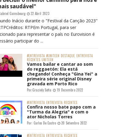
mais saudável"
abriel Gainsbourg
22 Abril 2023
undo Inácio durante o "Festival da Canção 2023"
RTPCréditos: RTPEm Portugal, para ser
cionado para representar o país no Eurovision é
ssário participar do ...
#ENTREVISTA
#UNITEEN
DESTAQUE
ENTREVISTA
RECENTES
UNITEEN
Vamos bailar e cantar ao som
do reggaetón: Ela está
chegando! Conheça "Gina Yei" a
primeira série original Disney
gravada em Porto Rico
Por:
Graziely Sofia
19 Dezembro 2022
#ENTREVISTA
ENTREVISTA
RECENTES
Confira nosso bate papo com a
"Turma da Alegria" e com o
ator Nicholas Torres
Por:
Carlos De Castro
20 Setembro 2022
#ENTREVISTA
ENTREVISTA
RECENTES