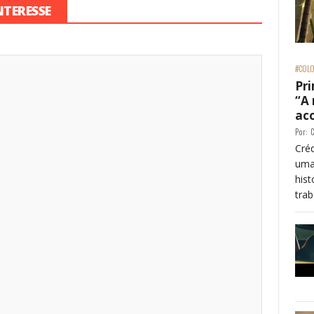
NTERESSE
#COLO
Pri
“A
ac
Por:
C
Créd
uma
his
trab