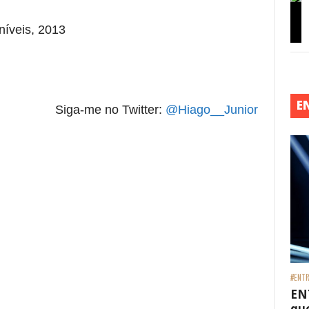
níveis, 2013
E
Siga-me no Twitter:
@Hiago__Junior
#ENTR
EN
que