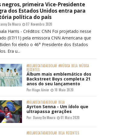
 negros, primeira Vice-Presidente
ra dos Estados Unidos entra para
tória política do país
anny De Moura
07 Novembro 2020
ala Harris - Créditos: CNN Foi projetado nesse
ado (07/11) pela emissora CNN Americana que
Biden foi eleito o 46° Presidente dos Estados
os. Era u...
#BELARECATADAEDOLAR
#MÚSICA
BELA
MÚSICA
RECENTES
Álbum mais emblemático dos
Backstreet Boys completa 21
anos do seu lançamento
Por:
Hiago Júnior
18 Maio 2020
#BELARECATADAEDOLAR
BELA
Ayrton Senna - Um ídolo que
ultrapassa gerações
Por:
Danny De Moura
01 Maio 2020
#BELARECATADAEDOLAR
BELA
RECENTES