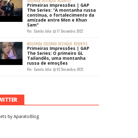
COLORIDA
DESTAQUE
RECENTES
Primeiras Impressões | GAP
The Series: “A montanha russa
continua, o fortalecimento da
amizade entre Mon e Khun
Sam"
Por:
Camila Júlia
17 Dezembro 2022
#COLORIDA
COLORIDA
DESTAQUE
RECENTES
Primeiras Impressões | GAP
The Series: O primeiro GL
Tailandês, uma montanha
russa de emoções
Por:
Camila Júlia
02 Dezembro 2022
WITTER
ets by AparatoBlog