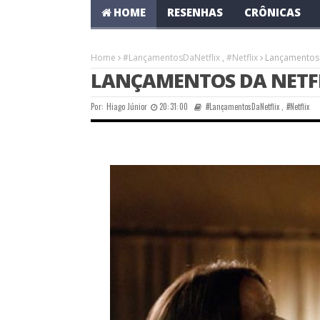
HOME
RESENHAS
CRÔNICAS
Home
#LançamentosDaNetflix
,
#Netflix
Lançamentos d
LANÇAMENTOS DA NETFLIX
Por:
Hiago Júnior
20:31:00
#LançamentosDaNetflix
,
#Netflix