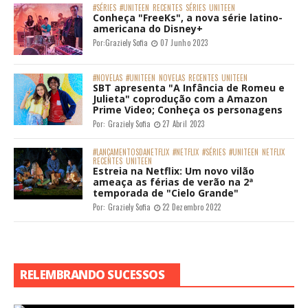
#SÉRIES
#UNITEEN
RECENTES
SÉRIES
UNITEEN
Conheça "FreeKs", a nova série latino-
americana do Disney+
Por:
Graziely Sofia
07 Junho 2023
#NOVELAS
#UNITEEN
NOVELAS
RECENTES
UNITEEN
SBT apresenta "A Infância de Romeu e
Julieta" coprodução com a Amazon
Prime Video; Conheça os personagens
Por:
Graziely Sofia
27 Abril 2023
#LANÇAMENTOSDANETFLIX
#NETFLIX
#SÉRIES
#UNITEEN
NETFLIX
RECENTES
UNITEEN
Estreia na Netflix: Um novo vilão
ameaça as férias de verão na 2ª
temporada de "Cielo Grande"
Por:
Graziely Sofia
22 Dezembro 2022
RELEMBRANDO SUCESSOS