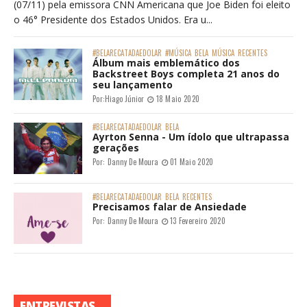
(07/11) pela emissora CNN Americana que Joe Biden foi eleito
o 46° Presidente dos Estados Unidos. Era u...
#BELARECATADAEDOLAR
#MÚSICA
BELA
MÚSICA
RECENTES
Álbum mais emblemático dos
Backstreet Boys completa 21 anos do
seu lançamento
Por:
Hiago Júnior
18 Maio 2020
#BELARECATADAEDOLAR
BELA
Ayrton Senna - Um ídolo que ultrapassa
gerações
Por:
Danny De Moura
01 Maio 2020
#BELARECATADAEDOLAR
BELA
RECENTES
Precisamos falar de Ansiedade
Por:
Danny De Moura
13 Fevereiro 2020
ENTREVISTAS