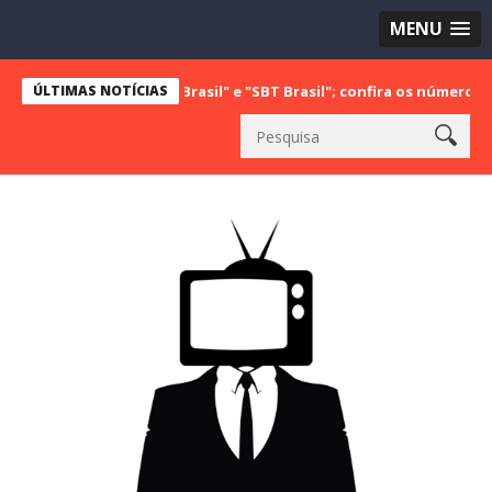
MENU
com "Bake Off Brasil" e "SBT Brasil"; confira os números do último 
ÚLTIMAS NOTÍCIAS