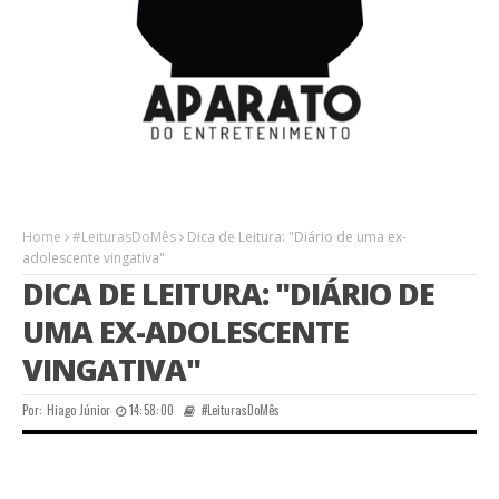
Home
#LeiturasDoMês
Dica de Leitura: "Diário de uma ex-
adolescente vingativa"
DICA DE LEITURA: "DIÁRIO DE
UMA EX-ADOLESCENTE
VINGATIVA"
Por:
Hiago Júnior
14:58:00
#LeiturasDoMês