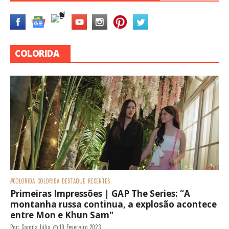
COLORIDA
#COLORIDA
COLORIDA
DESTAQUE
RECENTES
Primeiras Impressões | GAP The Series: “A
montanha russa continua, a explosão acontece
entre Mon e Khun Sam"
Por:
Camila Júlia
10 Fevereiro 2023