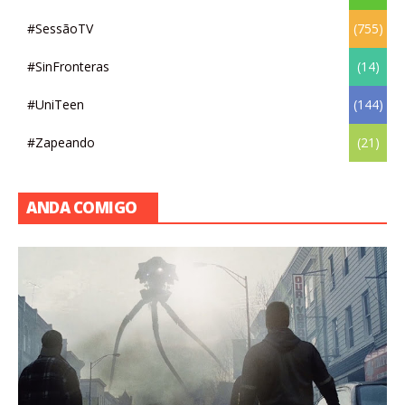
#SessãoTV
(755)
#SinFronteras
(14)
#UniTeen
(144)
#Zapeando
(21)
ANDA COMIGO