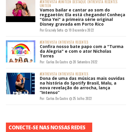
#ENTREVISTA
#UNITEEN
DESTAQUE
ENTREVISTA
RECENTES
UNITEEN
Vamos bailar e cantar ao som do
reggaetón: Ela está chegando! Conheça
"Gina Yei" a primeira série original
Disney gravada em Porto Rico
Por:
Graziely Sofia
19 Dezembro 2022
#ENTREVISTA
ENTREVISTA
RECENTES
Confira nosso bate papo com a "Turma
da Alegria" e com o ator Nicholas
Torres
Por:
Carlos De Castro
20 Setembro 2022
#ENTREVISTA
ENTREVISTA
RECENTES
Dona de uma das músicas mais ouvidas
na história do Spotify Brasil, Malu, a
nova revelação do arrocha, lança
“Intenso”
Por:
Carlos De Castro
25 Julho 2022
CONECTE-SE NAS NOSSAS REDES