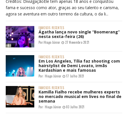
Créditos: DivulgaçãoEle tem apenas 18 anos e conquistou
fama e sucesso como ator, graças ao seu talento e carisma,
agora se aventura em outro terreno da cultura, o da li...
FAMOSOS
RECENTES
Ágatha lança novo single “Boomerang”
nesta sexta-feira (26)
Por:
Hiago Júnior
27 Novembro 2021
FAMOSOS
RECENTES
Em Los Angeles, Tília faz shooting com
hairstylist de Demi Lovato, irmãs
Kardashian e mais famosas
Por:
Hiago Júnior
17 Julho 2021
FAMOSOS
RECENTES
Kamilla Fialho recebe mulheres experts
no mercado musical em lives no final de
semana
Por:
Hiago Júnior
03 Julho 2021