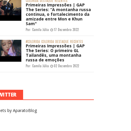
COLORIDA
DESTAQUE
RECENTES
Primeiras Impressões | GAP
The Series: “A montanha russa
continua, o fortalecimento da
amizade entre Mon e Khun
Sam"
Por:
Camila Júlia
17 Dezembro 2022
#COLORIDA
COLORIDA
DESTAQUE
RECENTES
Primeiras Impressões | GAP
The Series: O primeiro GL
Tailandês, uma montanha
russa de emoções
Por:
Camila Júlia
02 Dezembro 2022
WITTER
ets by AparatoBlog