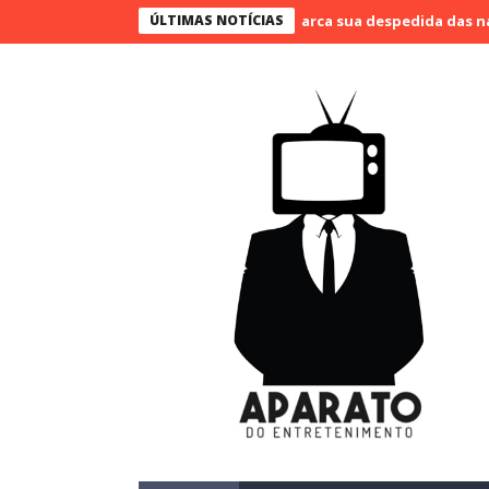
o Bueno narra o último jogo e marca sua despedida das narrações
ÚLTIMAS NOTÍCIAS