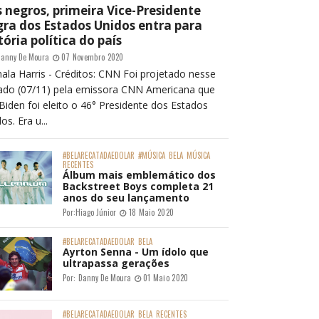
 negros, primeira Vice-Presidente
ra dos Estados Unidos entra para
tória política do país
anny De Moura
07 Novembro 2020
ala Harris - Créditos: CNN Foi projetado nesse
ado (07/11) pela emissora CNN Americana que
Biden foi eleito o 46° Presidente dos Estados
os. Era u...
#BELARECATADAEDOLAR
#MÚSICA
BELA
MÚSICA
RECENTES
Álbum mais emblemático dos
Backstreet Boys completa 21
anos do seu lançamento
Por:
Hiago Júnior
18 Maio 2020
#BELARECATADAEDOLAR
BELA
Ayrton Senna - Um ídolo que
ultrapassa gerações
Por:
Danny De Moura
01 Maio 2020
#BELARECATADAEDOLAR
BELA
RECENTES