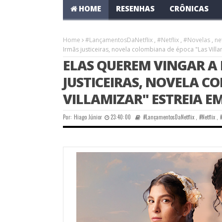
HOME
RESENHAS
CRÔNICAS
Home
#LançamentosDaNetflix
,
#Netflix
,
#Novelas
,
net
Irmãs justiceiras, novela colombiana de época "Las Vill
ELAS QUEREM VINGAR A 
JUSTICEIRAS, NOVELA C
VILLAMIZAR" ESTREIA E
Por:
Hiago Júnior
23:40:00
#LançamentosDaNetflix
,
#Netflix
,