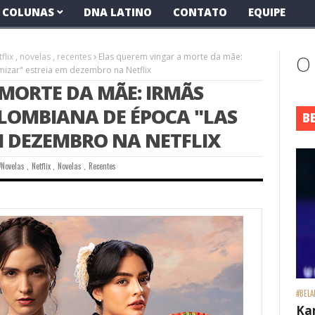
COLUNAS
DNA LATINO
CONTATO
EQUIPE
flix
,
novelas
,
recentes
Elas querem vingar a morte da mãe:
O
amizar" estreia em dezembro na Netflix
MORTE DA MÃE: IRMÃS
OLOMBIANA DE ÉPOCA "LAS
B
M DEZEMBRO NA NETFLIX
#Novelas
,
Netflix
,
Novelas
,
Recentes
#BELA
Ka