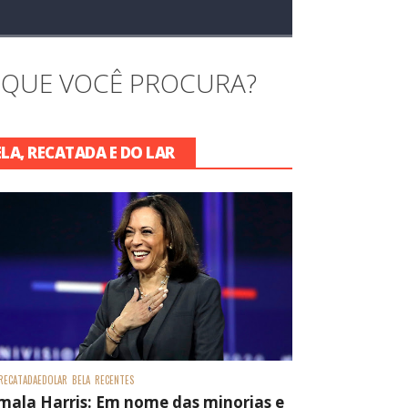
 QUE VOCÊ PROCURA?
ELA, RECATADA E DO LAR
RECATADAEDOLAR
BELA
RECENTES
mala Harris: Em nome das minorias e