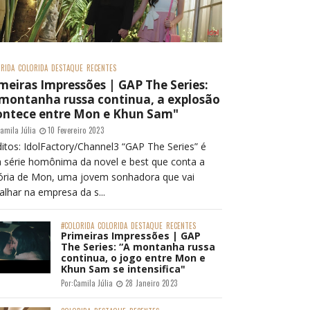
RIDA
COLORIDA
DESTAQUE
RECENTES
meiras Impressões | GAP The Series:
 montanha russa continua, a explosão
ontece entre Mon e Khun Sam"
amila Júlia
10 Fevereiro 2023
itos: IdolFactory/Channel3 “GAP The Series” é
 série homônima da novel e best que conta a
tória de Mon, uma jovem sonhadora que vai
alhar na empresa da s...
#COLORIDA
COLORIDA
DESTAQUE
RECENTES
Primeiras Impressões | GAP
The Series: “A montanha russa
continua, o jogo entre Mon e
Khun Sam se intensifica"
Por:
Camila Júlia
28 Janeiro 2023