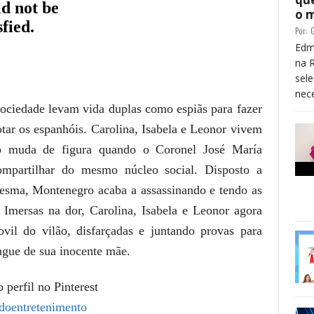
o 
Por:
G
Edm
na 
sele
nece
 sociedade levam vida duplas como espiãs para fazer
rotar os espanhóis. Carolina, Isabela e Leonor vivem
udo muda de figura quando o
Coronel José María
mpartilhar do mesmo núcleo social. Disposto a
mesma, Montenegro acaba a assassinando e tendo as
 Imersas na dor, Carolina, Isabela e Leonor agora
ovil do vilão, disfarçadas e juntando provas para
ngue de sua inocente mãe.
 perfil no Pinterest
doentretenimento