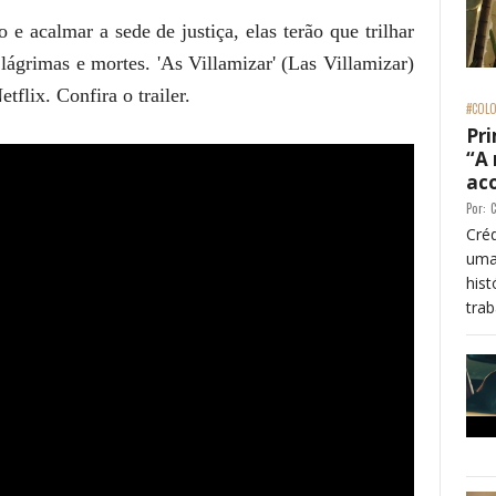
 e acalmar a sede de justiça, elas terão que trilhar
lágrimas e mortes. 'As Villamizar' (Las Villamizar)
tflix. Confira o trailer.
#COLO
Pri
“A
ac
Por:
C
Créd
uma
his
trab