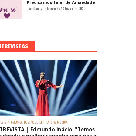
Precisamos falar de Ansiedade
Por:
Danny De Moura
13 Fevereiro 2020
NTREVISTAS
EVISTA
#MÚSICA
DESTAQUE
ENTREVISTA
MÚSICA
TREVISTA | Edmundo Inácio: "Temos
 decidir o melhor caminho para nós e