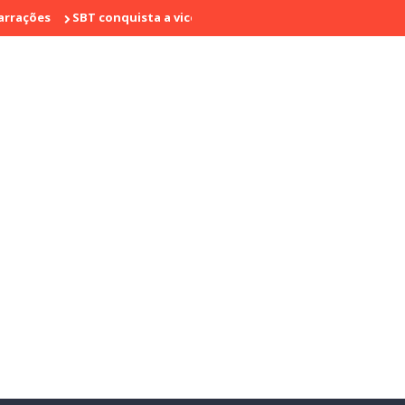
SBT conquista a vice liderança com "Bake Off Brasil" e "SBT Bras