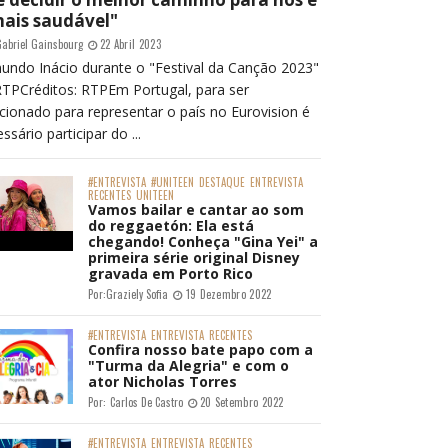
mais saudável"
abriel Gainsbourg
22 Abril 2023
undo Inácio durante o "Festival da Canção 2023"
RTPCréditos: RTPEm Portugal, para ser
cionado para representar o país no Eurovision é
ssário participar do ...
#ENTREVISTA
#UNITEEN
DESTAQUE
ENTREVISTA
RECENTES
UNITEEN
Vamos bailar e cantar ao som
do reggaetón: Ela está
chegando! Conheça "Gina Yei" a
primeira série original Disney
gravada em Porto Rico
Por:
Graziely Sofia
19 Dezembro 2022
#ENTREVISTA
ENTREVISTA
RECENTES
Confira nosso bate papo com a
"Turma da Alegria" e com o
ator Nicholas Torres
Por:
Carlos De Castro
20 Setembro 2022
#ENTREVISTA
ENTREVISTA
RECENTES