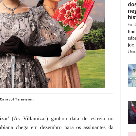
dos
neg
his
Por:
D
Kam
sáb
Joe 
Unid
 Caracol Televisión
izar' (As Villamizar) ganhou data de estreia no
ombiana chega em dezembro para os assinantes da