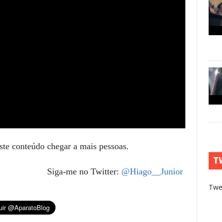
este conteúdo chegar a mais pessoas.
T
Siga-me no Twitter:
@Hiago__Junior
Twe