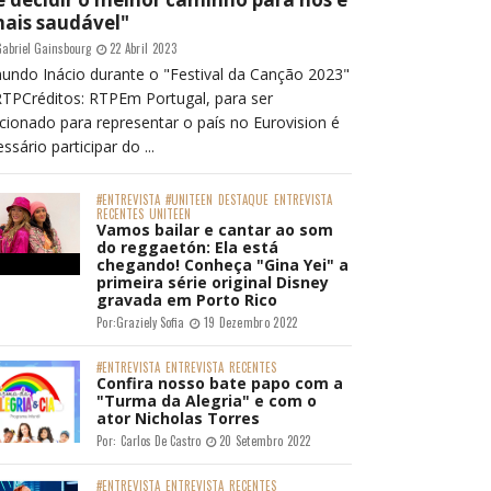
mais saudável"
abriel Gainsbourg
22 Abril 2023
undo Inácio durante o "Festival da Canção 2023"
RTPCréditos: RTPEm Portugal, para ser
cionado para representar o país no Eurovision é
ssário participar do ...
#ENTREVISTA
#UNITEEN
DESTAQUE
ENTREVISTA
RECENTES
UNITEEN
Vamos bailar e cantar ao som
do reggaetón: Ela está
chegando! Conheça "Gina Yei" a
primeira série original Disney
gravada em Porto Rico
Por:
Graziely Sofia
19 Dezembro 2022
#ENTREVISTA
ENTREVISTA
RECENTES
Confira nosso bate papo com a
"Turma da Alegria" e com o
ator Nicholas Torres
Por:
Carlos De Castro
20 Setembro 2022
#ENTREVISTA
ENTREVISTA
RECENTES