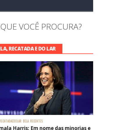
 QUE VOCÊ PROCURA?
ELA, RECATADA E DO LAR
RECATADAEDOLAR
BELA
RECENTES
mala Harris: Em nome das minorias e