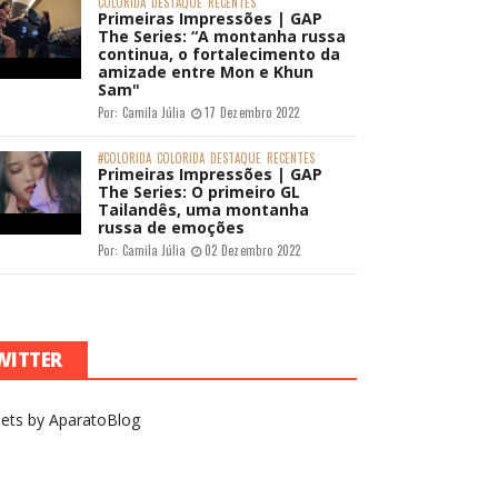
COLORIDA
DESTAQUE
RECENTES
Primeiras Impressões | GAP
The Series: “A montanha russa
continua, o fortalecimento da
amizade entre Mon e Khun
Sam"
Por:
Camila Júlia
17 Dezembro 2022
#COLORIDA
COLORIDA
DESTAQUE
RECENTES
Primeiras Impressões | GAP
The Series: O primeiro GL
Tailandês, uma montanha
russa de emoções
Por:
Camila Júlia
02 Dezembro 2022
WITTER
ets by AparatoBlog