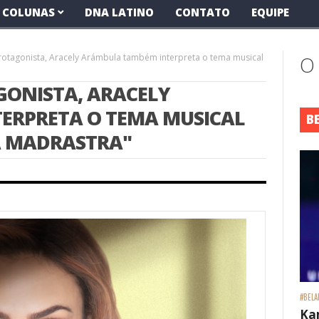
COLUNAS
DNA LATINO
CONTATO
EQUIPE
protagonista, Aracely Arámbula também interpreta o tema musical
O
GONISTA, ARACELY
ERPRETA O TEMA MUSICAL
B
A MADRASTRA"
#BELA
Ka