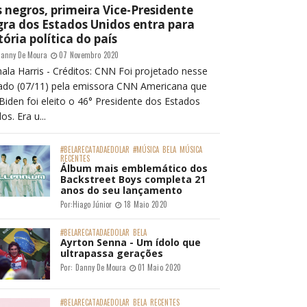
 negros, primeira Vice-Presidente
ra dos Estados Unidos entra para
tória política do país
anny De Moura
07 Novembro 2020
ala Harris - Créditos: CNN Foi projetado nesse
ado (07/11) pela emissora CNN Americana que
Biden foi eleito o 46° Presidente dos Estados
os. Era u...
#BELARECATADAEDOLAR
#MÚSICA
BELA
MÚSICA
RECENTES
Álbum mais emblemático dos
Backstreet Boys completa 21
anos do seu lançamento
Por:
Hiago Júnior
18 Maio 2020
#BELARECATADAEDOLAR
BELA
Ayrton Senna - Um ídolo que
ultrapassa gerações
Por:
Danny De Moura
01 Maio 2020
#BELARECATADAEDOLAR
BELA
RECENTES