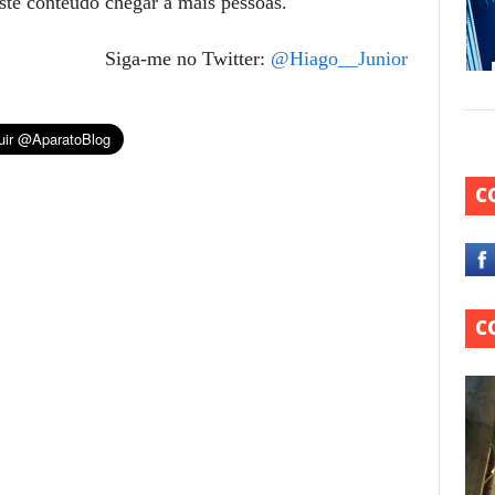
este conteúdo chegar a mais pessoas.
Siga-me no Twitter:
@Hiago__Junior
C
C