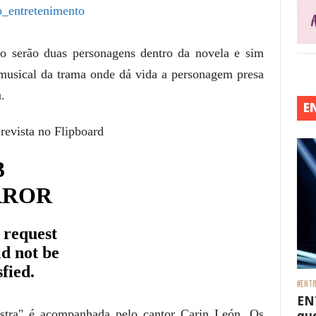
_entretenimento
o serão duas personagens dentro da novela e sim
musical da trama onde dá vida a personagem presa
.
E
 revista no Flipboard
#ENTR
EN
stra" é acompanhada pelo cantor Carin León. Os
que