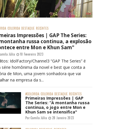
RIDA
COLORIDA
DESTAQUE
RECENTES
meiras Impressões | GAP The Series:
 montanha russa continua, a explosão
ontece entre Mon e Khun Sam"
amila Júlia
10 Fevereiro 2023
itos: IdolFactory/Channel3 “GAP The Series” é
 série homônima da novel e best que conta a
tória de Mon, uma jovem sonhadora que vai
alhar na empresa da s...
#COLORIDA
COLORIDA
DESTAQUE
RECENTES
Primeiras Impressões | GAP
The Series: “A montanha russa
continua, o jogo entre Mon e
Khun Sam se intensifica"
Por:
Camila Júlia
28 Janeiro 2023