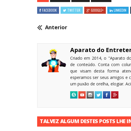
FACEBOOK
TWITTER
GOOGLE+
LINKEDIN
Anterior
Aparato do Entret
Criado em 2014, o "Aparato do
de conteúdo. Conta com coluni
que visam desta forma atende
esperamos ser seus amigos e c
um puxão de orelha, elogiar. A
TALVEZ ALGUM DESTES POSTS LHE I