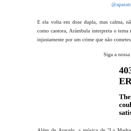
@aparato
E ela volta em dose dupla, mas calma, nã
como cantora, Arámbula interpreta o tema 
injustamente por um crime que não cometeu
Siga a nossa
Além de Aracely, a música de "La Madra