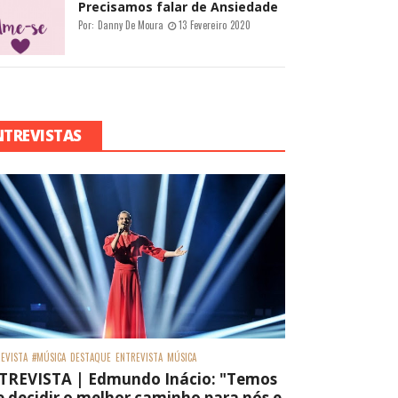
Precisamos falar de Ansiedade
Por:
Danny De Moura
13 Fevereiro 2020
NTREVISTAS
EVISTA
#MÚSICA
DESTAQUE
ENTREVISTA
MÚSICA
TREVISTA | Edmundo Inácio: "Temos
 decidir o melhor caminho para nós e