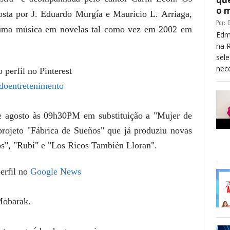
o 
sta por J. Eduardo Murgía e Mauricio L. Arriaga,
Por:
G
r uma música em novelas tal como vez em 2002 em
Edm
na 
sele
nece
 perfil no Pinterest
doentretenimento
de agosto às 09h30PM em substituição a "Mujer de
projeto "Fábrica de Sueños" que já produziu novas
s", "Rubí" e "Los Ricos También Lloran".
erfil no
Google News
Mobarak.