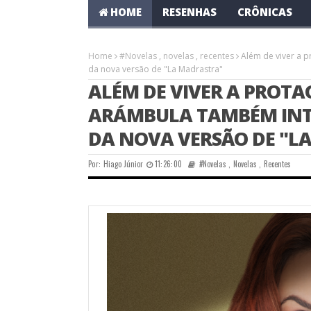
HOME
RESENHAS
CRÔNICAS
Home
#Novelas
,
novelas
,
recentes
Além de viver a 
da nova versão de "La Madrastra"
ALÉM DE VIVER A PROTA
ARÁMBULA TAMBÉM INT
DA NOVA VERSÃO DE "L
Por:
Hiago Júnior
11:26:00
#Novelas
,
Novelas
,
Recentes