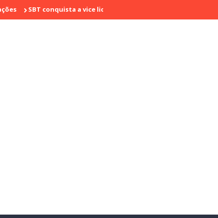
BT conquista a vice liderança com "Bake Off Brasil" e "SBT Brasil";