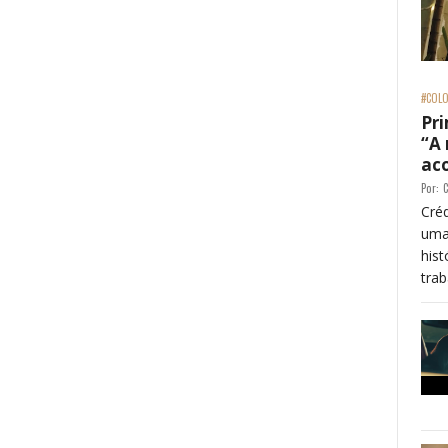
#COLO
Pri
“A
ac
Por:
C
Créd
uma
his
trab