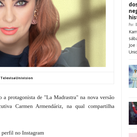
dos
neg
his
Por:
D
Kam
sáb
Joe 
Unid
 TelevisaUnivision
 a protagonista de "La Madrastra" na nova versão
ecutiva Carmen Armendáriz, na qual compartilha
 perfil no Instagram