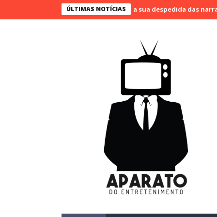
eno narra o último jogo e marca sua despedida das narrações
ÚLTIMAS NOTÍCIAS
S