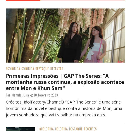
#COLORIDA
COLORIDA
DESTAQUE
RECENTES
Primeiras Impressões | GAP The Series: “A
montanha russa continua, a explosão acontece
entre Mon e Khun Sam"
Por:
Camila Júlia
10 Fevereiro 2023
Créditos: IdolFactory/Channel3 “GAP The Series” é uma série
homônima da novel e best que conta a história de Mon, uma
jovem sonhadora que vai trabalhar na empresa da s...
#COLORIDA
COLORIDA
DESTAQUE
RECENTES