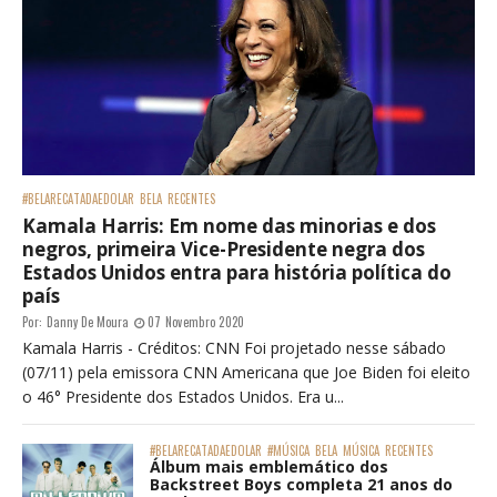
#BELARECATADAEDOLAR
BELA
RECENTES
Kamala Harris: Em nome das minorias e dos
negros, primeira Vice-Presidente negra dos
Estados Unidos entra para história política do
país
Por:
Danny De Moura
07 Novembro 2020
Kamala Harris - Créditos: CNN Foi projetado nesse sábado
(07/11) pela emissora CNN Americana que Joe Biden foi eleito
o 46° Presidente dos Estados Unidos. Era u...
#BELARECATADAEDOLAR
#MÚSICA
BELA
MÚSICA
RECENTES
Álbum mais emblemático dos
Backstreet Boys completa 21 anos do