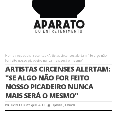
Home
especiais
,
recentes
Artistas circenses alertam: "Se algo não
for feito nosso picadeiro nunca mais será o mesmo"
ARTISTAS CIRCENSES ALERTAM:
"SE ALGO NÃO FOR FEITO
NOSSO PICADEIRO NUNCA
MAIS SERÁ O MESMO"
Por:
Carlos De Castro
02:45:00
Especiais
,
Recentes