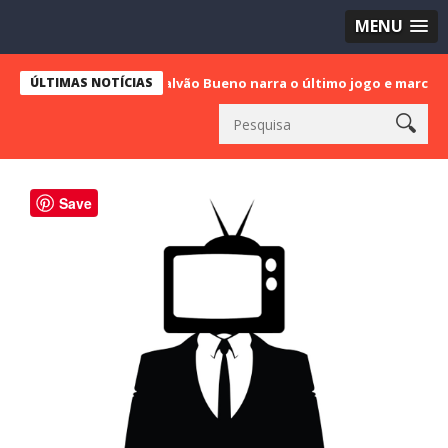
MENU
pa no SBT: Galvão Bueno narra o último jogo e marca sua despedi
ÚLTIMAS NOTÍCIAS
Save