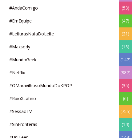
#AndaComigo
(53)
#EmEquipe
(47)
#LeiturasNataDoLeite
(21)
#Maxsody
(13)
#MundoGeek
(147)
#Netflix
(887)
#OMaravilhosoMundoDoKPOP
(35)
#RaioXLatino
(6)
#SessãoTV
(755)
#SinFronteras
(14)
#UniTeen
(144)