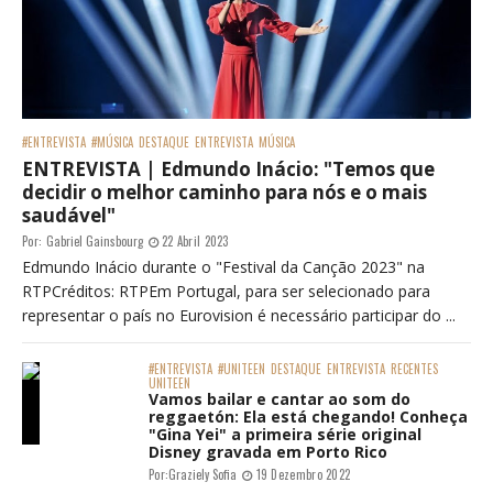
#ENTREVISTA
#MÚSICA
DESTAQUE
ENTREVISTA
MÚSICA
ENTREVISTA | Edmundo Inácio: "Temos que
decidir o melhor caminho para nós e o mais
saudável"
Por:
Gabriel Gainsbourg
22 Abril 2023
Edmundo Inácio durante o "Festival da Canção 2023" na
RTPCréditos: RTPEm Portugal, para ser selecionado para
representar o país no Eurovision é necessário participar do ...
#ENTREVISTA
#UNITEEN
DESTAQUE
ENTREVISTA
RECENTES
UNITEEN
Vamos bailar e cantar ao som do
reggaetón: Ela está chegando! Conheça
"Gina Yei" a primeira série original
Disney gravada em Porto Rico
Por:
Graziely Sofia
19 Dezembro 2022