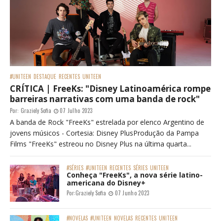
#UNITEEN
DESTAQUE
RECENTES
UNITEEN
CRÍTICA | FreeKs: "Disney Latinoamérica rompe
barreiras narrativas com uma banda de rock"
Por:
Graziely Sofia
07 Julho 2023
A banda de Rock "FreeKs" estrelada por elenco Argentino de
jovens músicos - Cortesia: Disney PlusProdução da Pampa
Films "FreeKs" estreou no Disney Plus na última quarta...
#SÉRIES
#UNITEEN
RECENTES
SÉRIES
UNITEEN
Conheça "FreeKs", a nova série latino-
americana do Disney+
Por:
Graziely Sofia
07 Junho 2023
#NOVELAS
#UNITEEN
NOVELAS
RECENTES
UNITEEN