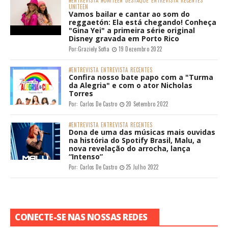
#ENTREVISTA
#UNITEEN
DESTAQUE
ENTREVISTA
RECENTES
UNITEEN
Vamos bailar e cantar ao som do
reggaetón: Ela está chegando! Conheça
"Gina Yei" a primeira série original
Disney gravada em Porto Rico
Por:
Graziely Sofia
19 Dezembro 2022
#ENTREVISTA
ENTREVISTA
RECENTES
Confira nosso bate papo com a "Turma
da Alegria" e com o ator Nicholas
Torres
Por:
Carlos De Castro
20 Setembro 2022
#ENTREVISTA
ENTREVISTA
RECENTES
Dona de uma das músicas mais ouvidas
na história do Spotify Brasil, Malu, a
nova revelação do arrocha, lança
“Intenso”
Por:
Carlos De Castro
25 Julho 2022
CONECTE-SE NAS NOSSAS REDES