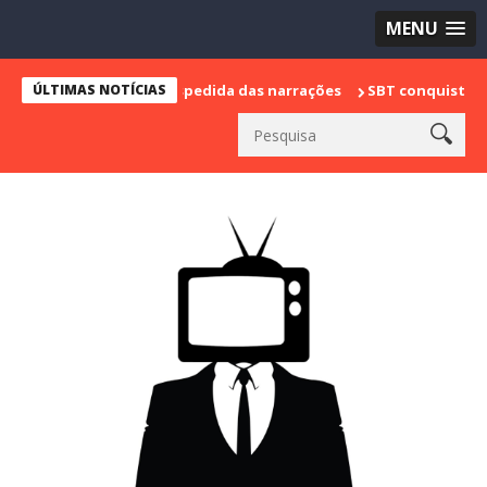
MENU
 marca sua despedida das narrações
ÚLTIMAS NOTÍCIAS
SBT conquista a vice lidera