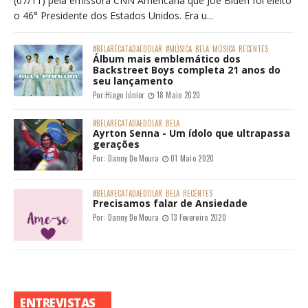
(07/11) pela emissora CNN Americana que Joe Biden foi eleito
o 46° Presidente dos Estados Unidos. Era u...
#BELARECATADAEDOLAR
#MÚSICA
BELA
MÚSICA
RECENTES
Álbum mais emblemático dos
Backstreet Boys completa 21 anos do
seu lançamento
Por:
Hiago Júnior
18 Maio 2020
#BELARECATADAEDOLAR
BELA
Ayrton Senna - Um ídolo que ultrapassa
gerações
Por:
Danny De Moura
01 Maio 2020
#BELARECATADAEDOLAR
BELA
RECENTES
Precisamos falar de Ansiedade
Por:
Danny De Moura
13 Fevereiro 2020
ENTREVISTAS