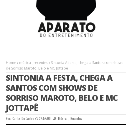
Home
música
,
recentes
Sintonia A festa, chega a Santos com shows
de Sorriso Maroto, Belo e MC Jottapê
SINTONIA A FESTA, CHEGA A
SANTOS COM SHOWS DE
SORRISO MAROTO, BELO E MC
JOTTAPÊ
Por:
Carlos De Castro
22:52:00
Música
,
Recentes