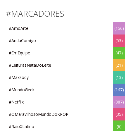
#MARCADORES
#AmoArte
(156)
#AndaComigo
(53)
#EmEquipe
(47)
#LeiturasNataDoLeite
(21)
#Maxsody
(13)
#MundoGeek
(147)
#Netflix
(887)
#OMaravilhosoMundoDoKPOP
(35)
#RaioXLatino
(6)