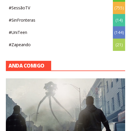
#SessãoTV
(755)
#SinFronteras
(14)
#UniTeen
(144)
#Zapeando
(21)
ANDA COMIGO