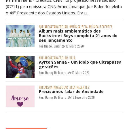
Kamala Harris - Créditos: CNN Foi projetado nesse sábado
(07/11) pela emissora CNN Americana que Joe Biden foi eleito
o 46° Presidente dos Estados Unidos. Era u...
#BELARECATADAEDOLAR
#MÚSICA
BELA
MÚSICA
RECENTES
Álbum mais emblemático dos
Backstreet Boys completa 21 anos do
seu lançamento
Por:
Hiago Júnior
18 Maio 2020
#BELARECATADAEDOLAR
BELA
Ayrton Senna - Um ídolo que ultrapassa
gerações
Por:
Danny De Moura
01 Maio 2020
#BELARECATADAEDOLAR
BELA
RECENTES
Precisamos falar de Ansiedade
Por:
Danny De Moura
13 Fevereiro 2020