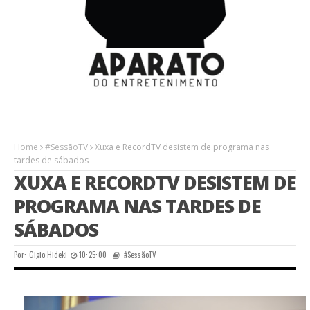
Home
#SessãoTV
Xuxa e RecordTV desistem de programa nas
tardes de sábados
XUXA E RECORDTV DESISTEM DE
PROGRAMA NAS TARDES DE
SÁBADOS
Por:
Gigio Hideki
10:25:00
#SessãoTV