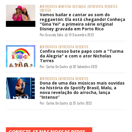
#ENTREVISTA
#UNITEEN
DESTAQUE
ENTREVISTA
RECENTES
UNITEEN
Vamos bailar e cantar ao som do
reggaetón: Ela está chegando! Conheça
"Gina Yei" a primeira série original
Disney gravada em Porto Rico
Por:
Graziely Sofia
19 Dezembro 2022
#ENTREVISTA
ENTREVISTA
RECENTES
Confira nosso bate papo com a "Turma
da Alegria" e com o ator Nicholas
Torres
Por:
Carlos De Castro
20 Setembro 2022
#ENTREVISTA
ENTREVISTA
RECENTES
Dona de uma das músicas mais ouvidas
na história do Spotify Brasil, Malu, a
nova revelação do arrocha, lança
“Intenso”
Por:
Carlos De Castro
25 Julho 2022