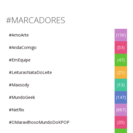
#MARCADORES
#AmoArte
(156)
#AndaComigo
(53)
#EmEquipe
(47)
#LeiturasNataDoLeite
(21)
#Maxsody
(13)
#MundoGeek
(147)
#Netflix
(887)
#OMaravilhosoMundoDoKPOP
(35)