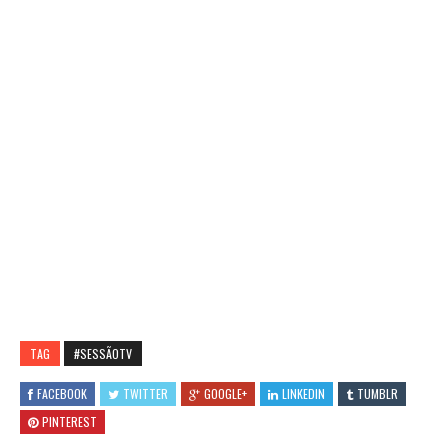
TAG
#SESSÃOTV
FACEBOOK
TWITTER
GOOGLE+
LINKEDIN
TUMBLR
PINTEREST