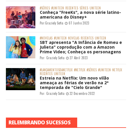
#SÉRIES
#UNITEEN
RECENTES
SÉRIES
UNITEEN
Conheça "FreeKs", a nova série latino-
americana do Disney+
Por:
Graziely Sofia
07 Junho 2023
#NOVELAS
#UNITEEN
NOVELAS
RECENTES
UNITEEN
SBT apresenta "A Infância de Romeu e
Julieta" coprodução com a Amazon
Prime Video; Conheça os personagens
Por:
Graziely Sofia
27 Abril 2023
#LANÇAMENTOSDANETFLIX
#NETFLIX
#SÉRIES
#UNITEEN
NETFLIX
RECENTES
UNITEEN
Estreia na Netflix: Um novo vilão
ameaça as férias de verão na 2ª
temporada de "Cielo Grande"
Por:
Graziely Sofia
22 Dezembro 2022
RELEMBRANDO SUCESSOS