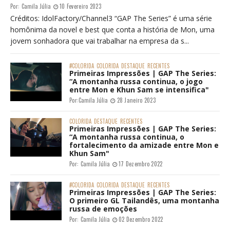
Por:
Camila Júlia
10 Fevereiro 2023
Créditos: IdolFactory/Channel3 “GAP The Series” é uma série
homônima da novel e best que conta a história de Mon, uma
jovem sonhadora que vai trabalhar na empresa da s...
#COLORIDA
COLORIDA
DESTAQUE
RECENTES
Primeiras Impressões | GAP The Series:
“A montanha russa continua, o jogo
entre Mon e Khun Sam se intensifica"
Por:
Camila Júlia
28 Janeiro 2023
COLORIDA
DESTAQUE
RECENTES
Primeiras Impressões | GAP The Series:
“A montanha russa continua, o
fortalecimento da amizade entre Mon e
Khun Sam"
Por:
Camila Júlia
17 Dezembro 2022
#COLORIDA
COLORIDA
DESTAQUE
RECENTES
Primeiras Impressões | GAP The Series:
O primeiro GL Tailandês, uma montanha
russa de emoções
Por:
Camila Júlia
02 Dezembro 2022