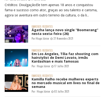
Créditos: DivulgaçãoEle tem apenas 18 anos e conquistou
fama e sucesso como ator, graças ao seu talento e carisma,
agora se aventura em outro terreno da cultura, o da li...
FAMOSOS
RECENTES
Ágatha lança novo single “Boomerang”
nesta sexta-feira (26)
Por:
Hiago Júnior
27 Novembro 2021
FAMOSOS
RECENTES
Em Los Angeles, Tília faz shooting com
hairstylist de Demi Lovato, irmãs
Kardashian e mais famosas
Por:
Hiago Júnior
17 Julho 2021
FAMOSOS
RECENTES
Kamilla Fialho recebe mulheres experts
no mercado musical em lives no final de
semana
Por:
Hiago Júnior
03 Julho 2021