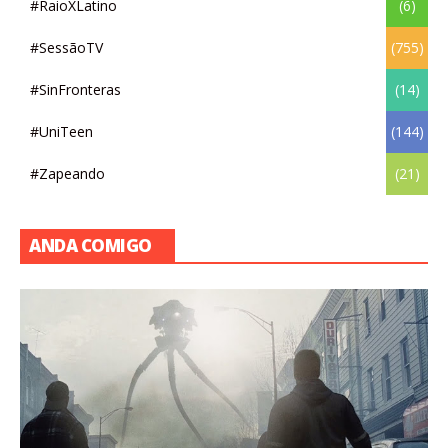
#RaioXLatino
(6)
#SessãoTV
(755)
#SinFronteras
(14)
#UniTeen
(144)
#Zapeando
(21)
ANDA COMIGO