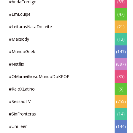
#AndaComigo
(53)
#EmEquipe
(47)
#LeiturasNataDoLeite
(21)
#Maxsody
(13)
#MundoGeek
(147)
#Netflix
(887)
#OMaravilhosoMundoDoKPOP
(35)
#RaioXLatino
(6)
#SessãoTV
(755)
#SinFronteras
(14)
#UniTeen
(144)