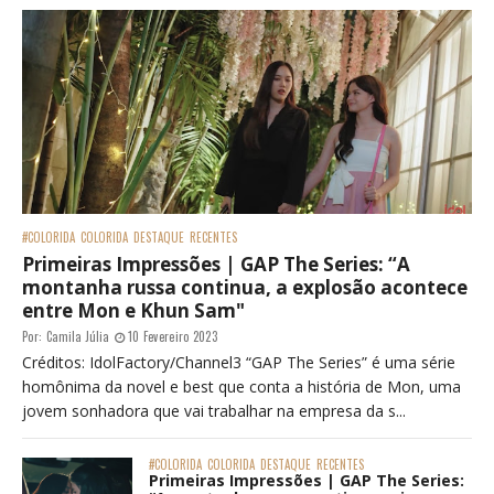
#COLORIDA
COLORIDA
DESTAQUE
RECENTES
Primeiras Impressões | GAP The Series: “A
montanha russa continua, a explosão acontece
entre Mon e Khun Sam"
Por:
Camila Júlia
10 Fevereiro 2023
Créditos: IdolFactory/Channel3 “GAP The Series” é uma série
homônima da novel e best que conta a história de Mon, uma
jovem sonhadora que vai trabalhar na empresa da s...
#COLORIDA
COLORIDA
DESTAQUE
RECENTES
Primeiras Impressões | GAP The Series: