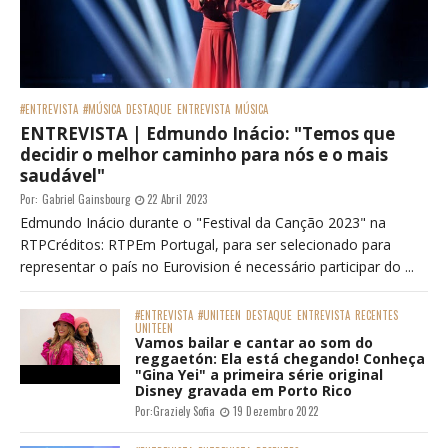
#ENTREVISTA
#MÚSICA
DESTAQUE
ENTREVISTA
MÚSICA
ENTREVISTA | Edmundo Inácio: "Temos que
decidir o melhor caminho para nós e o mais
saudável"
Por:
Gabriel Gainsbourg
22 Abril 2023
Edmundo Inácio durante o "Festival da Canção 2023" na
RTPCréditos: RTPEm Portugal, para ser selecionado para
representar o país no Eurovision é necessário participar do ...
#ENTREVISTA
#UNITEEN
DESTAQUE
ENTREVISTA
RECENTES
UNITEEN
Vamos bailar e cantar ao som do
reggaetón: Ela está chegando! Conheça
"Gina Yei" a primeira série original
Disney gravada em Porto Rico
Por:
Graziely Sofia
19 Dezembro 2022