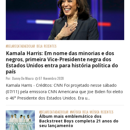
#BELARECATADAEDOLAR
BELA
RECENTES
Kamala Harris: Em nome das minorias e dos
negros, primeira Vice-Presidente negra dos
Estados Unidos entra para história política do
país
Por:
Danny De Moura
07 Novembro 2020
Kamala Harris - Créditos: CNN Foi projetado nesse sábado
(07/11) pela emissora CNN Americana que Joe Biden foi eleito
o 46° Presidente dos Estados Unidos. Era u...
#BELARECATADAEDOLAR
#MÚSICA
BELA
MÚSICA
RECENTES
Álbum mais emblemático dos
Backstreet Boys completa 21 anos do
seu lançamento