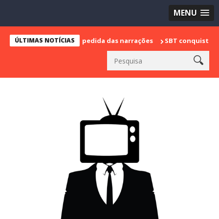
MENU
 marca sua despedida das narrações
ÚLTIMAS NOTÍCIAS
SBT conquista a vice lideran