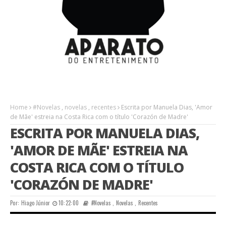
Home
#Novelas
,
novelas
,
recentes
Escrita por Manuela Dias, 'Amor
de Mãe' estreia na Costa Rica com o título 'Corazón de Madre'
ESCRITA POR MANUELA DIAS,
'AMOR DE MÃE' ESTREIA NA
COSTA RICA COM O TÍTULO
'CORAZÓN DE MADRE'
Por:
Hiago Júnior
10:22:00
#Novelas
,
Novelas
,
Recentes