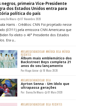
 negros, primeira Vice-Presidente
ra dos Estados Unidos entra para
tória política do país
anny De Moura
07 Novembro 2020
ala Harris - Créditos: CNN Foi projetado nesse
ado (07/11) pela emissora CNN Americana que
Biden foi eleito o 46° Presidente dos Estados
os. Era u...
#BELARECATADAEDOLAR
#MÚSICA
BELA
MÚSICA
RECENTES
Álbum mais emblemático dos
Backstreet Boys completa 21
anos do seu lançamento
Por:
Hiago Júnior
18 Maio 2020
#BELARECATADAEDOLAR
BELA
Ayrton Senna - Um ídolo que
ultrapassa gerações
Por:
Danny De Moura
01 Maio 2020
#BELARECATADAEDOLAR
BELA
RECENTES