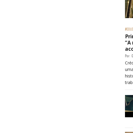
#COLO
Pri
“A
ac
Por:
C
Créd
uma
his
trab