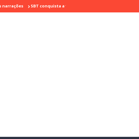
es
SBT conquista a vice liderança com "Bake Off Brasil" e "SBT B