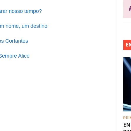
arar nosso tempo?
 Um nome, um destino
os Cortantes
E
Sempre Alice
#ENTR
EN
que