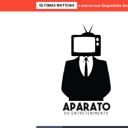
lvão Bueno narra o último jogo e marca sua despedida das narraçõ
ÚLTIMAS NOTÍCIAS