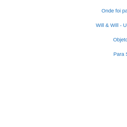
Onde foi p
Will & Will -
Objet
Para 