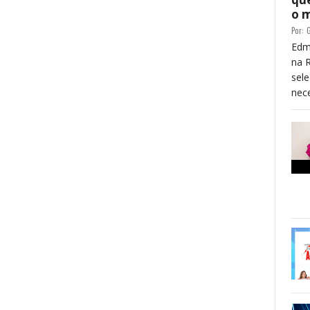
o 
Por:
G
Edm
na 
sele
nece