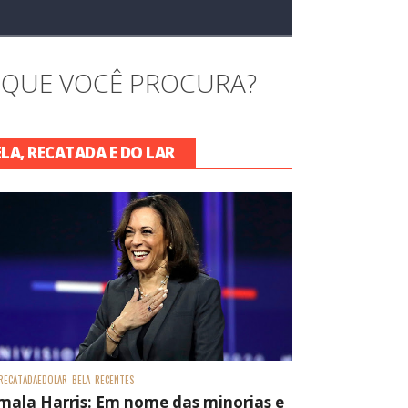
 QUE VOCÊ PROCURA?
ELA, RECATADA E DO LAR
RECATADAEDOLAR
BELA
RECENTES
mala Harris: Em nome das minorias e