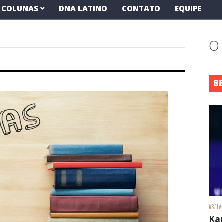
COLUNAS
DNA LATINO
CONTATO
EQUIPE
O
B
#BELA
Ka