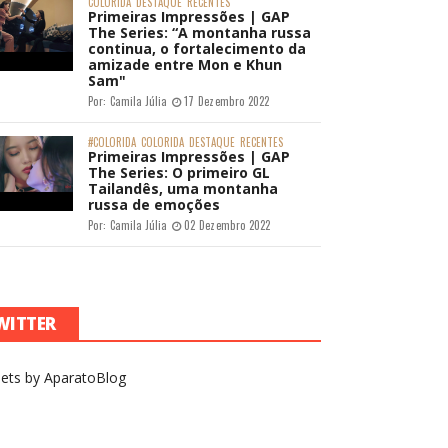
COLORIDA
DESTAQUE
RECENTES
Primeiras Impressões | GAP
The Series: “A montanha russa
continua, o fortalecimento da
amizade entre Mon e Khun
Sam"
Por:
Camila Júlia
17 Dezembro 2022
#COLORIDA
COLORIDA
DESTAQUE
RECENTES
Primeiras Impressões | GAP
The Series: O primeiro GL
Tailandês, uma montanha
russa de emoções
Por:
Camila Júlia
02 Dezembro 2022
WITTER
ets by AparatoBlog