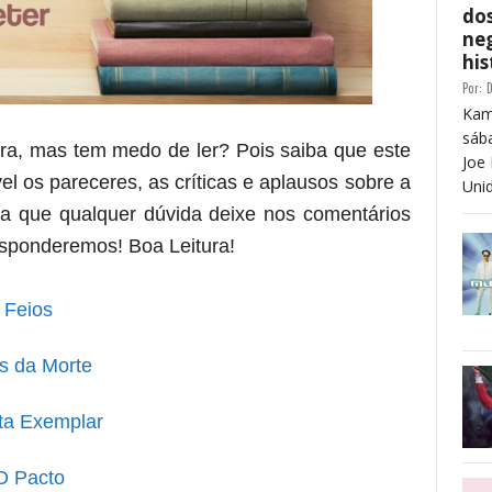
dos
neg
his
Por:
D
Kam
sáb
era, mas tem medo de ler? Pois saiba que este
Joe 
el os pareceres, as críticas e aplausos sobre a
Unid
iba que qualquer dúvida deixe nos comentários
esponderemos! Boa Leitura!
Feios
s da Morte
ta Exemplar
O Pacto