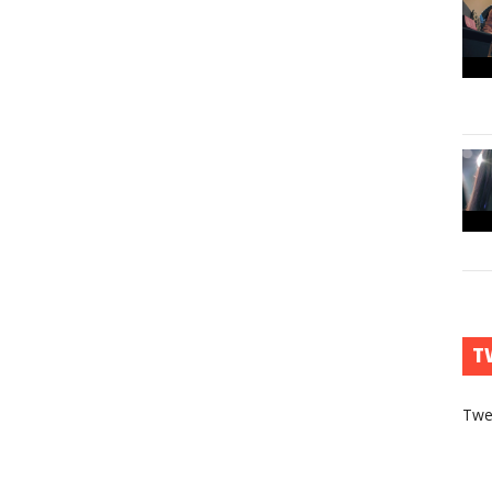
T
Twe