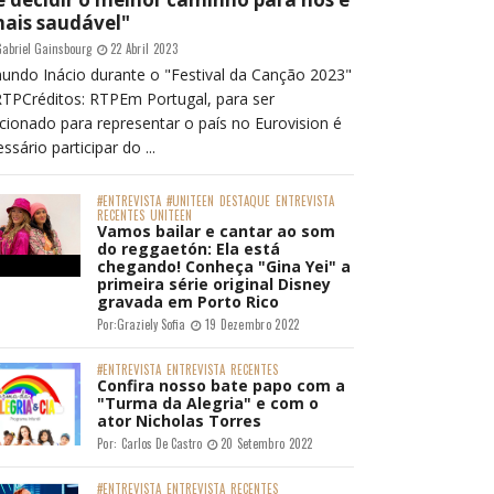
mais saudável"
abriel Gainsbourg
22 Abril 2023
undo Inácio durante o "Festival da Canção 2023"
RTPCréditos: RTPEm Portugal, para ser
cionado para representar o país no Eurovision é
ssário participar do ...
#ENTREVISTA
#UNITEEN
DESTAQUE
ENTREVISTA
RECENTES
UNITEEN
Vamos bailar e cantar ao som
do reggaetón: Ela está
chegando! Conheça "Gina Yei" a
primeira série original Disney
gravada em Porto Rico
Por:
Graziely Sofia
19 Dezembro 2022
#ENTREVISTA
ENTREVISTA
RECENTES
Confira nosso bate papo com a
"Turma da Alegria" e com o
ator Nicholas Torres
Por:
Carlos De Castro
20 Setembro 2022
#ENTREVISTA
ENTREVISTA
RECENTES