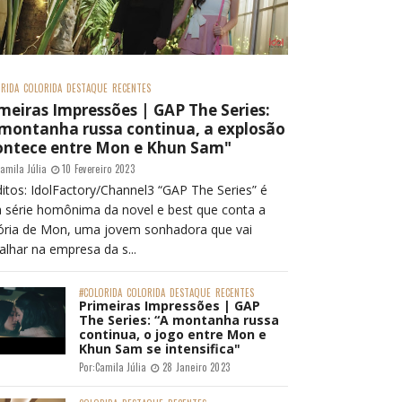
RIDA
COLORIDA
DESTAQUE
RECENTES
meiras Impressões | GAP The Series:
 montanha russa continua, a explosão
ontece entre Mon e Khun Sam"
amila Júlia
10 Fevereiro 2023
itos: IdolFactory/Channel3 “GAP The Series” é
 série homônima da novel e best que conta a
tória de Mon, uma jovem sonhadora que vai
alhar na empresa da s...
#COLORIDA
COLORIDA
DESTAQUE
RECENTES
Primeiras Impressões | GAP
The Series: “A montanha russa
continua, o jogo entre Mon e
Khun Sam se intensifica"
Por:
Camila Júlia
28 Janeiro 2023