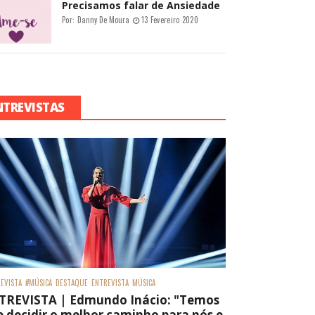
Precisamos falar de Ansiedade
Por:
Danny De Moura
13 Fevereiro 2020
NTREVISTAS
EVISTA
#MÚSICA
DESTAQUE
ENTREVISTA
MÚSICA
TREVISTA | Edmundo Inácio: "Temos
 decidir o melhor caminho para nós e