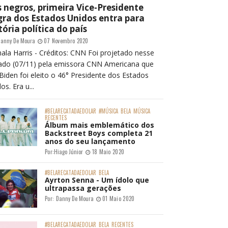
 negros, primeira Vice-Presidente
ra dos Estados Unidos entra para
tória política do país
anny De Moura
07 Novembro 2020
ala Harris - Créditos: CNN Foi projetado nesse
ado (07/11) pela emissora CNN Americana que
Biden foi eleito o 46° Presidente dos Estados
os. Era u...
#BELARECATADAEDOLAR
#MÚSICA
BELA
MÚSICA
RECENTES
Álbum mais emblemático dos
Backstreet Boys completa 21
anos do seu lançamento
Por:
Hiago Júnior
18 Maio 2020
#BELARECATADAEDOLAR
BELA
Ayrton Senna - Um ídolo que
ultrapassa gerações
Por:
Danny De Moura
01 Maio 2020
#BELARECATADAEDOLAR
BELA
RECENTES