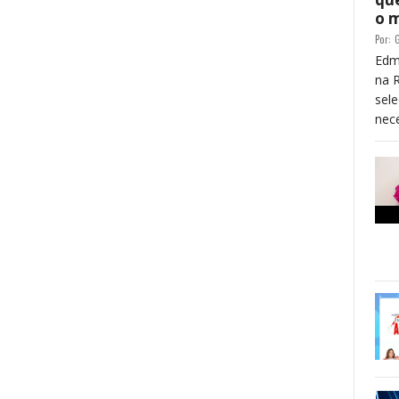
o 
Por:
G
Edm
na 
sele
nece