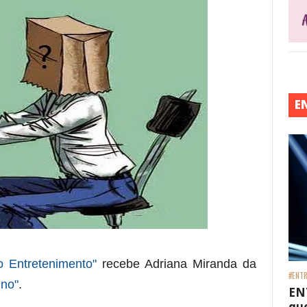
E
o Entretenimento"
recebe
Adriana Miranda da
#ENTR
ino"
.
EN
que