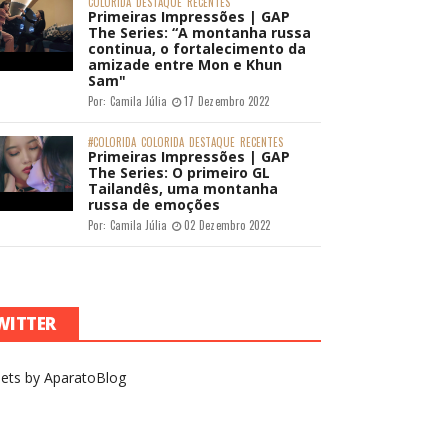
COLORIDA
DESTAQUE
RECENTES
Primeiras Impressões | GAP
The Series: “A montanha russa
continua, o fortalecimento da
amizade entre Mon e Khun
Sam"
Por:
Camila Júlia
17 Dezembro 2022
#COLORIDA
COLORIDA
DESTAQUE
RECENTES
Primeiras Impressões | GAP
The Series: O primeiro GL
Tailandês, uma montanha
russa de emoções
Por:
Camila Júlia
02 Dezembro 2022
WITTER
ets by AparatoBlog