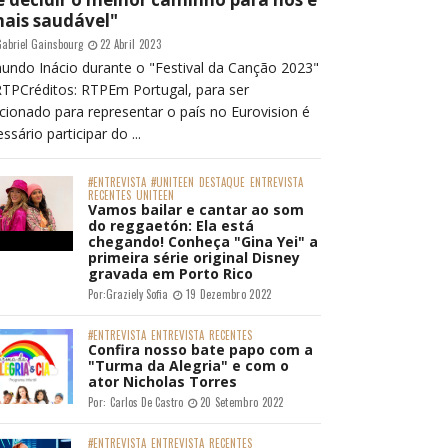
mais saudável"
abriel Gainsbourg
22 Abril 2023
undo Inácio durante o "Festival da Canção 2023"
RTPCréditos: RTPEm Portugal, para ser
cionado para representar o país no Eurovision é
ssário participar do ...
#ENTREVISTA
#UNITEEN
DESTAQUE
ENTREVISTA
RECENTES
UNITEEN
Vamos bailar e cantar ao som
do reggaetón: Ela está
chegando! Conheça "Gina Yei" a
primeira série original Disney
gravada em Porto Rico
Por:
Graziely Sofia
19 Dezembro 2022
#ENTREVISTA
ENTREVISTA
RECENTES
Confira nosso bate papo com a
"Turma da Alegria" e com o
ator Nicholas Torres
Por:
Carlos De Castro
20 Setembro 2022
#ENTREVISTA
ENTREVISTA
RECENTES