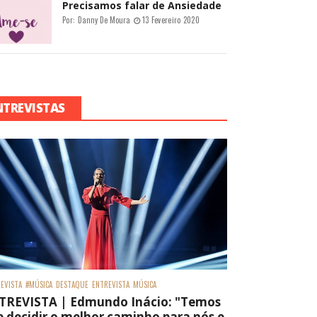
Precisamos falar de Ansiedade
Por:
Danny De Moura
13 Fevereiro 2020
NTREVISTAS
EVISTA
#MÚSICA
DESTAQUE
ENTREVISTA
MÚSICA
TREVISTA | Edmundo Inácio: "Temos
 decidir o melhor caminho para nós e