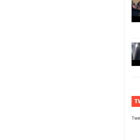
T
Twe