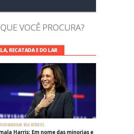
 QUE VOCÊ PROCURA?
ELA, RECATADA E DO LAR
RECATADAEDOLAR
BELA
RECENTES
mala Harris: Em nome das minorias e