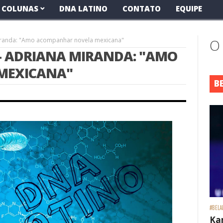
COLUNAS
DNA LATINO
CONTATO
EQUIPE
Miranda: "Amo acompanhar novela mexicana"
O
 - ADRIANA MIRANDA: "AMO
MEXICANA"
B
#BELA
Ka