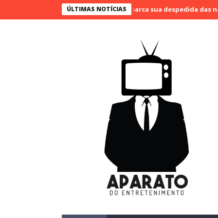
o Bueno narra o último jogo e marca sua despedida das narrações
ÚLTIMAS NOTÍCIAS