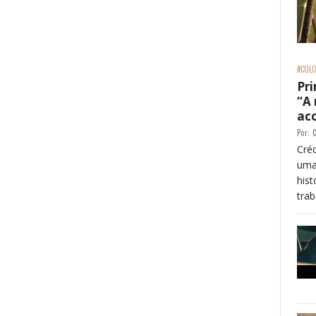
#COLO
Pri
“A
ac
Por:
C
Créd
uma
his
trab