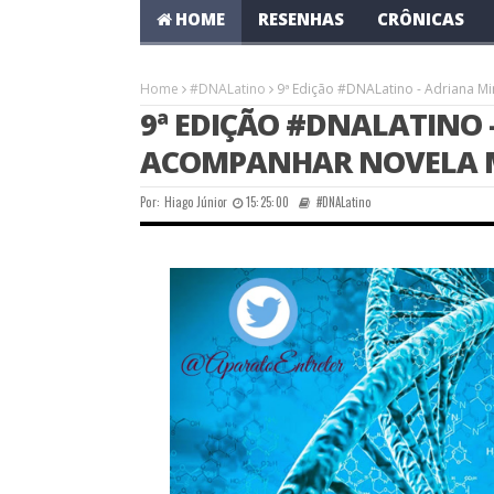
HOME
RESENHAS
CRÔNICAS
Home
#DNALatino
9ª Edição #DNALatino - Adriana 
9ª EDIÇÃO #DNALATINO
ACOMPANHAR NOVELA 
Por:
Hiago Júnior
15:25:00
#DNALatino