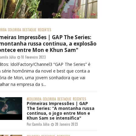
RIDA
COLORIDA
DESTAQUE
RECENTES
meiras Impressões | GAP The Series:
 montanha russa continua, a explosão
ontece entre Mon e Khun Sam"
amila Júlia
10 Fevereiro 2023
itos: IdolFactory/Channel3 “GAP The Series” é
 série homônima da novel e best que conta a
tória de Mon, uma jovem sonhadora que vai
alhar na empresa da s...
#COLORIDA
COLORIDA
DESTAQUE
RECENTES
Primeiras Impressões | GAP
The Series: “A montanha russa
continua, o jogo entre Mon e
Khun Sam se intensifica"
Por:
Camila Júlia
28 Janeiro 2023