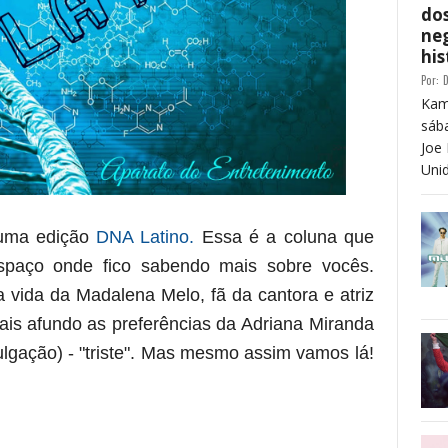
dos
neg
his
Por:
D
Kam
sáb
Joe 
Unid
uma edição
DNA Latino.
Essa é a coluna que
spaço onde fico sabendo mais sobre vocês.
a vida da
Madalena Melo
, fã da cantora e atriz
ais afundo as preferências da
Adriana Miranda
lgação) - "triste". Mas mesmo assim vamos lá!