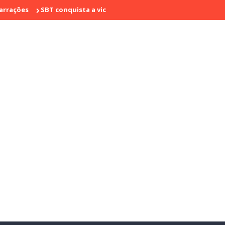
SBT conquista a vice liderança com "Bake Off Brasil" e "SBT Bras